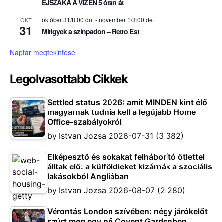
ÉJSZAKA A VIZEN 5 órán át
október 31/8:00 du.
-
november 1/3:00 de.
OKT
31
Mirigyek a színpadon – Retro Est
Naptár megtekintése
Legolvasottabb Cikkek
Settled status 2026: amit MINDEN kint élő
magyarnak tudnia kell a legújabb Home
Office-szabályokról
by
Istvan Jozsa
2026-07-31
(3 382)
Elképesztő és sokakat felháborító ötlettel
álltak elő: a külföldieket kizárnák a szociális
lakásokból Angliában
by
Istvan Jozsa
2026-08-07
(2 280)
Vérontás London szívében: négy járókelőt
szúrt meg egy nő Covent Gardenben