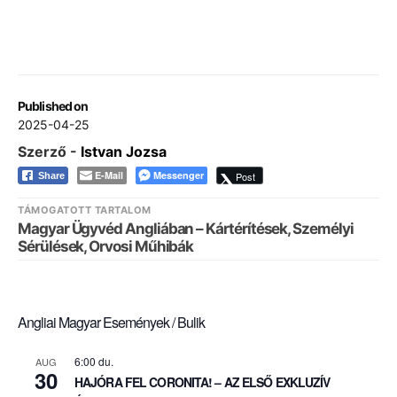
Published on
2025-04-25
Szerző -
Istvan Jozsa
E-Mail
Messenger
Post
Share
TÁMOGATOTT TARTALOM
Magyar Ügyvéd Angliában – Kártérítések, Személyi
Sérülések, Orvosi Műhibák
Angliai Magyar Események / Bulik
6:00 du.
AUG
30
HAJÓRA FEL CORONITA! – AZ ELSŐ EXKLUZÍV