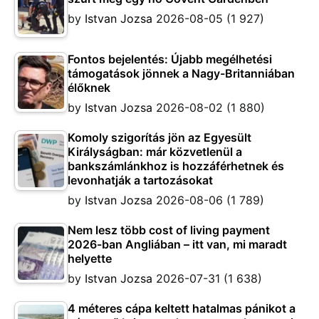
by
Istvan Jozsa
2026-08-05
(1 927)
Fontos bejelentés: Újabb megélhetési
támogatások jönnek a Nagy-Britanniában
élőknek
by
Istvan Jozsa
2026-08-02
(1 880)
Komoly szigorítás jön az Egyesült
Királyságban: már közvetlenül a
bankszámlánkhoz is hozzáférhetnek és
levonhatják a tartozásokat
by
Istvan Jozsa
2026-08-06
(1 789)
Nem lesz több cost of living payment
2026-ban Angliában – itt van, mi maradt
helyette
by
Istvan Jozsa
2026-07-31
(1 638)
4 méteres cápa keltett hatalmas pánikot a