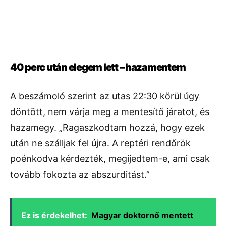
40 perc után elegem lett – hazamentem
A beszámoló szerint az utas 22:30 körül úgy
döntött, nem várja meg a mentesítő járatot, és
hazamegy. „Ragaszkodtam hozzá, hogy ezek
után ne szálljak fel újra. A reptéri rendőrök
poénkodva kérdezték, megijedtem-e, ami csak
tovább fokozta az abszurditást.”
Ez is érdekelhet:
Magyar doktornő mentett