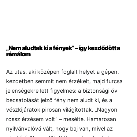
„Nem aludtak ki a fények” – így kezdődött a
rémálom
Az utas, aki középen foglalt helyet a gépen,
kezdetben semmit nem érzékelt, majd furcsa
jelenségekre lett figyelmes: a biztonsági öv
becsatolását jelző fény nem aludt ki, és a
vészkijáratok pirosan világítottak. „Nagyon
rossz érzésem volt” – mesélte. Hamarosan
nyilvánvalóvá vált, hogy baj van, mivel az