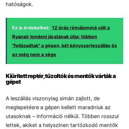
hatóságok.
Ez is érdekelhet:
12 órás rémálommá vált a
Ryanair londoni járatának útja: többen
"fellázadtak" a gépen, két kényszerleszállás és
ez még nem a vége
Kiürített reptér, tűzoltók és mentők várták a
gépet
A leszállás viszonylag simán zajlott, de
meglepetésre a gépen kellett maradniuk az
utasoknak – információ nélkül. Többen rosszul
lettek, akiket a helyszínen tartózkodó mentők