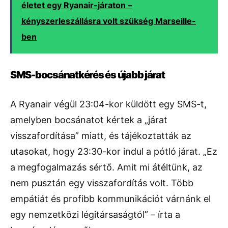
életet egy Ryanair-járaton –
kényszerleszállásra volt szükség Marseille-
ben
SMS-bocsánatkérés és újabb járat
A Ryanair végül 23:04-kor küldött egy SMS-t,
amelyben bocsánatot kértek a „járat
visszafordítása” miatt, és tájékoztatták az
utasokat, hogy 23:30-kor indul a pótló járat. „Ez
a megfogalmazás sértő. Amit mi átéltünk, az
nem pusztán egy visszafordítás volt. Több
empátiát és profibb kommunikációt várnánk el
egy nemzetközi légitársaságtól” – írta a