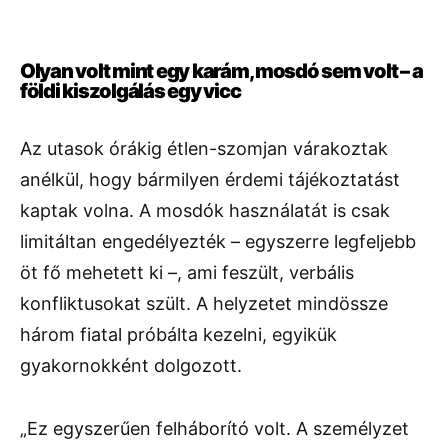
Olyan volt mint egy karám, mosdó sem volt – a
földi kiszolgálás egy vicc
Az utasok órákig étlen-szomjan várakoztak
anélkül, hogy bármilyen érdemi tájékoztatást
kaptak volna. A mosdók használatát is csak
limitáltan engedélyezték – egyszerre legfeljebb
öt fő mehetett ki –, ami feszült, verbális
konfliktusokat szült. A helyzetet mindössze
három fiatal próbálta kezelni, egyikük
gyakornokként dolgozott.
„Ez egyszerűen felháborító volt. A személyzet