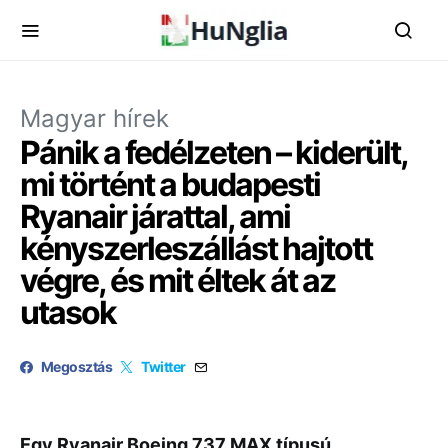
Magyar hírek
Pánik a fedélzeten – kiderült,
mi történt a budapesti
Ryanair járattal, ami
kényszerleszállást hajtott
végre, és mit éltek át az
utasok
Megosztás
Twitter
Egy Ryanair Boeing 737 MAX típusú