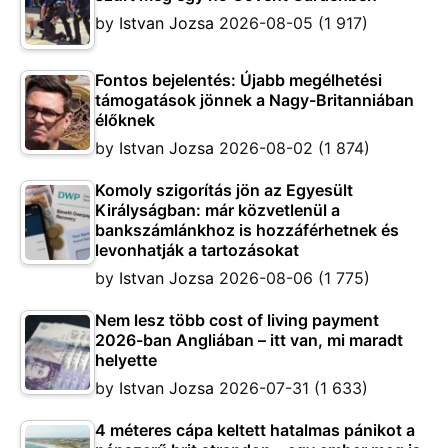
by
Istvan Jozsa
2026-08-05
(1 917)
Fontos bejelentés: Újabb megélhetési
támogatások jönnek a Nagy-Britanniában
élőknek
by
Istvan Jozsa
2026-08-02
(1 874)
Komoly szigorítás jön az Egyesült
Királyságban: már közvetlenül a
bankszámlánkhoz is hozzáférhetnek és
levonhatják a tartozásokat
by
Istvan Jozsa
2026-08-06
(1 775)
Nem lesz több cost of living payment
2026-ban Angliában – itt van, mi maradt
helyette
by
Istvan Jozsa
2026-07-31
(1 633)
4 méteres cápa keltett hatalmas pánikot a