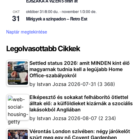
ÉJSZAKA A VIZEN 5 órán át
október 31/8:00 du.
-
november 1/3:00 de.
OKT
31
Mirigyek a színpadon – Retro Est
Naptár megtekintése
Legolvasottabb Cikkek
Settled status 2026: amit MINDEN kint élő
magyarnak tudnia kell a legújabb Home
Office-szabályokról
by
Istvan Jozsa
2026-07-31
(3 368)
Elképesztő és sokakat felháborító ötlettel
álltak elő: a külföldieket kizárnák a szociális
lakásokból Angliában
by
Istvan Jozsa
2026-08-07
(2 234)
Vérontás London szívében: négy járókelőt
szúrt meg egy nő Covent Gardenben