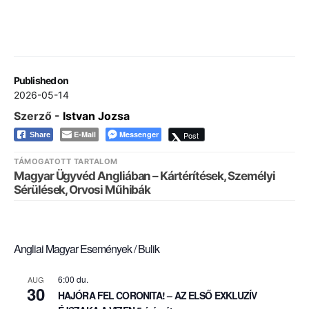
Published on
2026-05-14
Szerző -
Istvan Jozsa
E-Mail
Messenger
Post
Share
TÁMOGATOTT TARTALOM
Magyar Ügyvéd Angliában – Kártérítések, Személyi
Sérülések, Orvosi Műhibák
Angliai Magyar Események / Bulik
6:00 du.
AUG
30
HAJÓRA FEL CORONITA! – AZ ELSŐ EXKLUZÍV