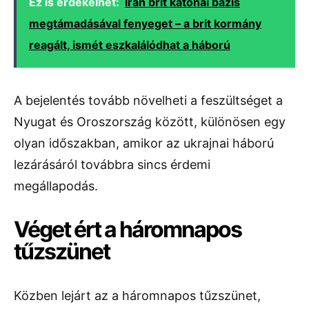
Ez is érdekelhet:
Irán brit katonai bázis
megtámadásával fenyeget – a brit kormány
reagált, ismét eszkalálódhat a háború
A bejelentés tovább növelheti a feszültséget a
Nyugat és Oroszország között, különösen egy
olyan időszakban, amikor az ukrajnai háború
lezárásáról továbbra sincs érdemi
megállapodás.
Véget ért a háromnapos
tűzszünet
Közben lejárt az a háromnapos tűzszünet,