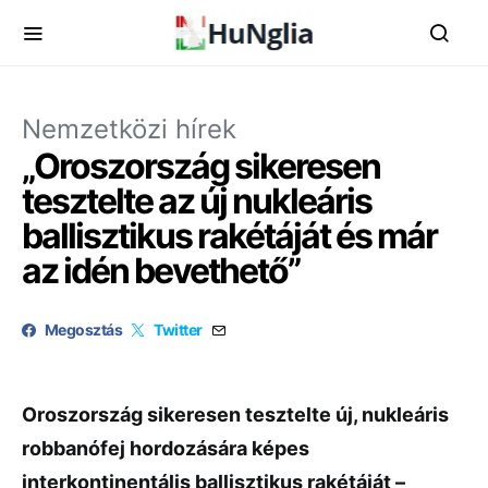
Nemzetközi hírek
„Oroszország sikeresen
tesztelte az új nukleáris
ballisztikus rakétáját és már
az idén bevethető”
Megosztás
Twitter
Oroszország sikeresen tesztelte új, nukleáris
robbanófej hordozására képes
interkontinentális ballisztikus rakétáját –