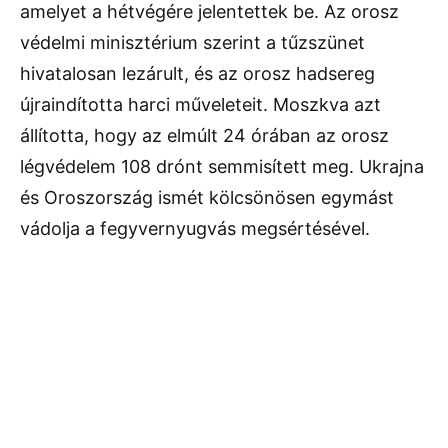
amelyet a hétvégére jelentettek be. Az orosz
védelmi minisztérium szerint a tűzszünet
hivatalosan lezárult, és az orosz hadsereg
újraindította harci műveleteit. Moszkva azt
állította, hogy az elmúlt 24 órában az orosz
légvédelem 108 drónt semmisített meg. Ukrajna
és Oroszország ismét kölcsönösen egymást
vádolja a fegyvernyugvás megsértésével.