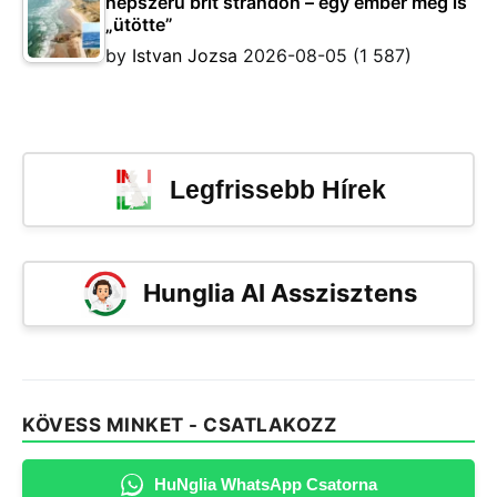
népszerű brit strandon – egy ember meg is
„ütötte”
by
Istvan Jozsa
2026-08-05
(1 587)
Legfrissebb Hírek
Hunglia AI Asszisztens
KÖVESS MINKET - CSATLAKOZZ
HuNglia WhatsApp Csatorna