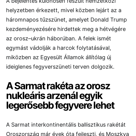
A bejelentés különösen feszült nemzetközi
helyzetben érkezett, mivel közben lejárt az a
háromnapos tűzszünet, amelyet Donald Trump
kezdeményezésére hirdettek meg a hétvégére
az orosz–ukrán háborúban. A felek ismét
egymást vádolják a harcok folytatásával,
miközben az Egyesült Államok állítólag új
ideiglenes fegyverszüneti terven dolgozik.
A Sarmat rakéta az orosz
nukleáris arzenál egyik
legerősebb fegyvere lehet
A Sarmat interkontinentális ballisztikus rakétát
Oroszország már évek óta fejleszti, és Moszkva