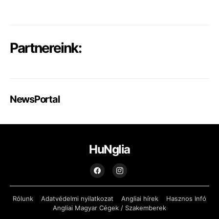
Partnereink:
NewsPortal
HuNglia
Rólunk
Adatvédelmi nyilatkozat
Angliai hírek
Hasznos Infó
Angliai Magyar Cégek / Szakemberek