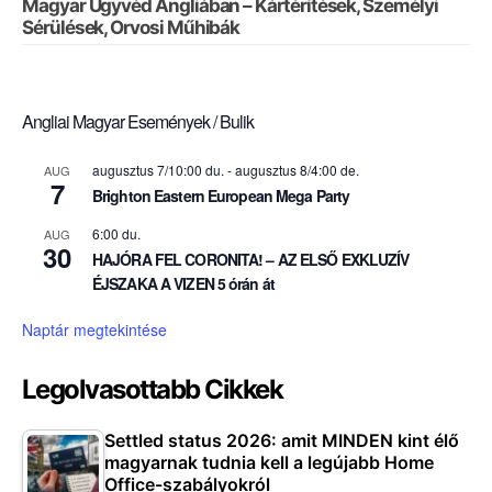
Magyar Ügyvéd Angliában – Kártérítések, Személyi
Sérülések, Orvosi Műhibák
Angliai Magyar Események / Bulik
augusztus 7/10:00 du.
-
augusztus 8/4:00 de.
AUG
7
Brighton Eastern European Mega Party
6:00 du.
AUG
30
HAJÓRA FEL CORONITA! – AZ ELSŐ EXKLUZÍV
ÉJSZAKA A VIZEN 5 órán át
Naptár megtekintése
Legolvasottabb Cikkek
Settled status 2026: amit MINDEN kint élő
magyarnak tudnia kell a legújabb Home
Office-szabályokról