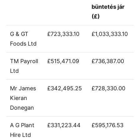
büntetés jár
(£)
G & GT
£723,333.10
£1,033,333.10
Foods Ltd
TM Payroll
£515,471.09
£736,387.00
Ltd
Mr James
£342,495.25
£728,330.00
Kieran
Donegan
A G Plant
£331,223.44
£595,176.53
Hire Ltd