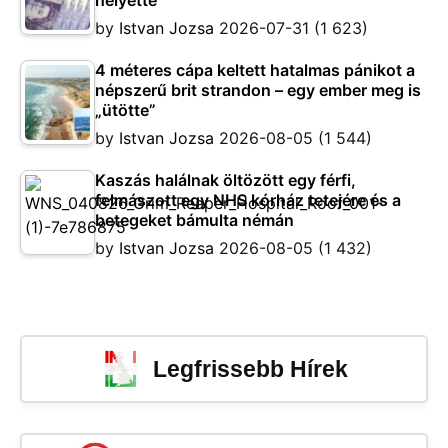
by
Istvan Jozsa
2026-07-31
(1 623)
4 méteres cápa keltett hatalmas pánikot a
népszerű brit strandon – egy ember meg is
„ütötte”
by
Istvan Jozsa
2026-08-05
(1 544)
Kaszás halálnak öltözött egy férfi,
felmászott egy NHS kórház tetejére és a
betegeket bámulta némán
by
Istvan Jozsa
2026-08-05
(1 432)
Legfrissebb Hírek