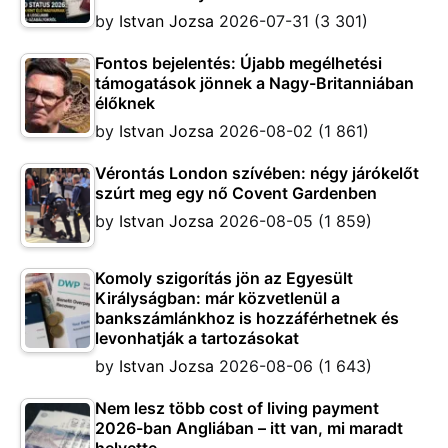
by
Istvan Jozsa
2026-07-31
(3 301)
Fontos bejelentés: Újabb megélhetési
támogatások jönnek a Nagy-Britanniában
élőknek
by
Istvan Jozsa
2026-08-02
(1 861)
Vérontás London szívében: négy járókelőt
szúrt meg egy nő Covent Gardenben
by
Istvan Jozsa
2026-08-05
(1 859)
Komoly szigorítás jön az Egyesült
Királyságban: már közvetlenül a
bankszámlánkhoz is hozzáférhetnek és
levonhatják a tartozásokat
by
Istvan Jozsa
2026-08-06
(1 643)
Nem lesz több cost of living payment
2026-ban Angliában – itt van, mi maradt
helyette