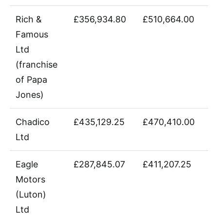
Rich &
£356,934.80
£510,664.00
Famous
Ltd
(franchise
of Papa
Jones)
Chadico
£435,129.25
£470,410.00
Ltd
Eagle
£287,845.07
£411,207.25
Motors
(Luton)
Ltd