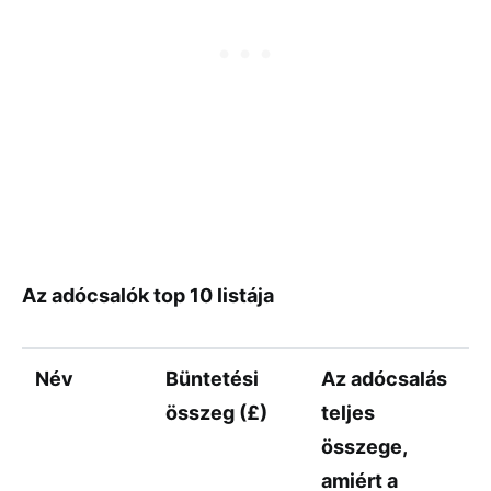
Az adócsalók top 10 listája
Név
Büntetési
Az adócsalás
összeg (£)
teljes
összege,
amiért a