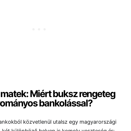
matek: Miért buksz rengeteg
yományos bankolással?
bankokból közvetlenül utalsz egy magyarországi
, két különböző helyen is komoly veszteség ér: