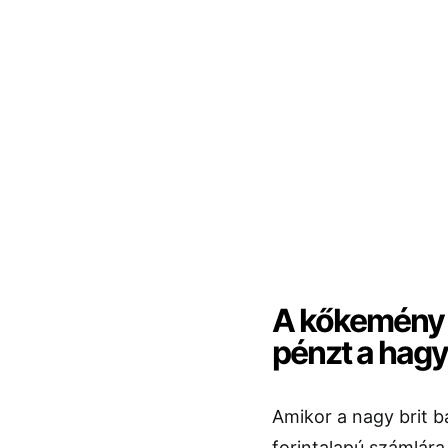
A kőkemény 
pénzt a hag
Amikor a nagy brit 
forintalapú számlára