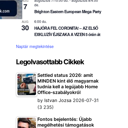
augusztus 7/10:00 du.
-
augusztus 8/4:00
AUG
7
de.
Brighton Eastern European Mega Party
6:00 du.
AUG
30
HAJÓRA FEL CORONITA! – AZ ELSŐ
EXKLUZÍV ÉJSZAKA A VIZEN 5 órán át
Naptár megtekintése
Legolvasottabb Cikkek
Settled status 2026: amit
MINDEN kint élő magyarnak
tudnia kell a legújabb Home
Office-szabályokról
by
Istvan Jozsa
2026-07-31
(3 235)
Fontos bejelentés: Újabb
megélhetési támogatások