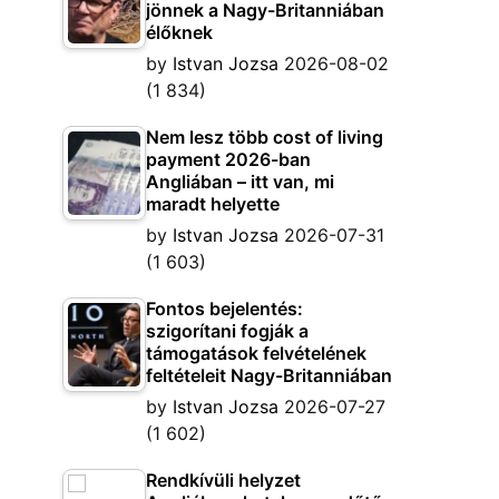
jönnek a Nagy-Britanniában
élőknek
by
Istvan Jozsa
2026-08-02
(1 834)
Nem lesz több cost of living
payment 2026-ban
Angliában – itt van, mi
maradt helyette
by
Istvan Jozsa
2026-07-31
(1 603)
Fontos bejelentés:
szigorítani fogják a
támogatások felvételének
feltételeit Nagy-Britanniában
by
Istvan Jozsa
2026-07-27
(1 602)
Rendkívüli helyzet