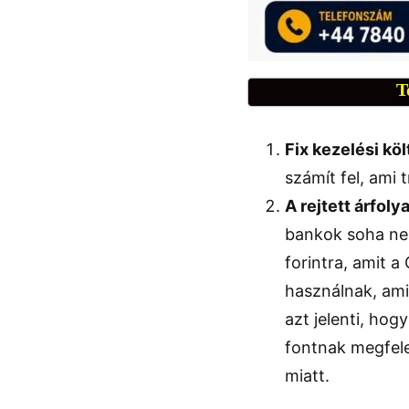
T
Fix kezelési köl
számít fel, ami 
A rejtett árfol
bankok soha ne
forintra, amit a
használnak, ami
azt jelenti, ho
fontnak megfelel
miatt.