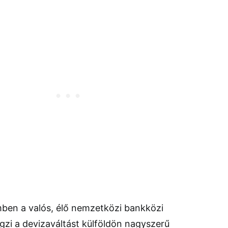
mben a valós, élő nemzetközi bankközi
zi a devizaváltást külföldön nagyszerű