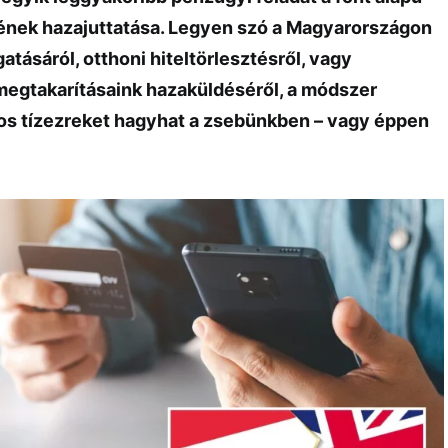
ének hazajuttatása. Legyen szó a Magyarországon
tásáról, otthoni hiteltörlesztésről, vagy
megtakarításaink hazaküldéséről, a módszer
os tízezreket hagyhat a zsebünkben – vagy éppen