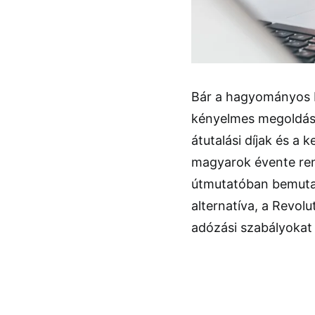
Bár a hagyományos b
kényelmes megoldásn
átutalási díjak és a k
magyarok évente ren
útmutatóban bemutat
alternatíva, a Revol
adózási szabályokat 