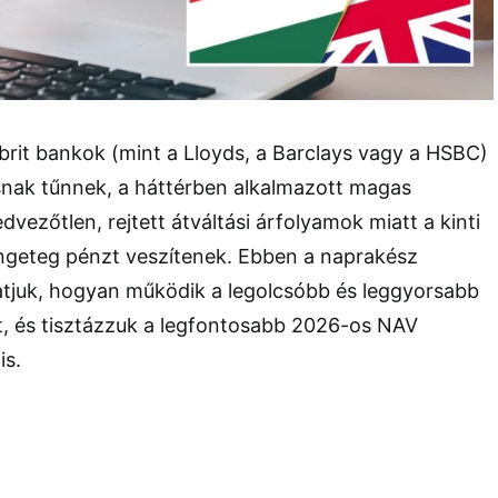
rit bankok (mint a Lloyds, a Barclays vagy a HSBC)
ak tűnnek, a háttérben alkalmazott magas
edvezőtlen, rejtett átváltási árfolyamok miatt a kinti
geteg pénzt veszítenek. Ebben a naprakész
juk, hogyan működik a legolcsóbb és leggyorsabb
ut, és tisztázzuk a legfontosabb 2026-os NAV
is.