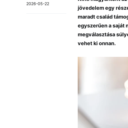
2026-05-22
jövedelem egy rész
maradt család támoga
egyszerűen a saját 
megválasztása súly
vehet ki onnan.