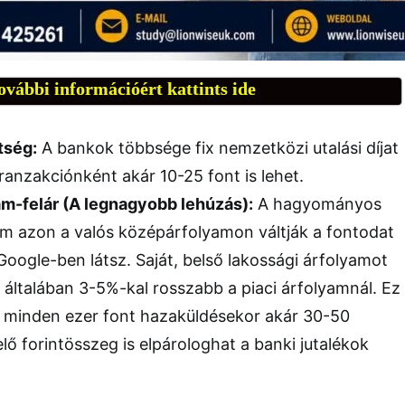
ovábbi információért kattints ide
tség:
A bankok többsége fix nemzetközi utalási díjat
tranzakciónként akár 10-25 font is lehet.
yam-felár (A legnagyobb lehúzás):
A hagyományos
m azon a valós középárfolyamon váltják a fontodat
 Google-ben látsz. Saját, belső lakossági árfolyamot
 általában 3-5%-kal rosszabb a piaci árfolyamnál. Ez
gy minden ezer font hazaküldésekor akár 30-50
ő forintösszeg is elpárologhat a banki jutalékok