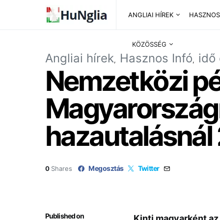
ANGLIAI HÍREK
HASZNOS
KÖZÖSSÉG
Angliai hírek
Hasznos Infó
idő
Nemzetközi pé
Magyarországra
hazautalásnál
Megosztás
Twitter
0
Shares
Published on
Kinti magyarként az 