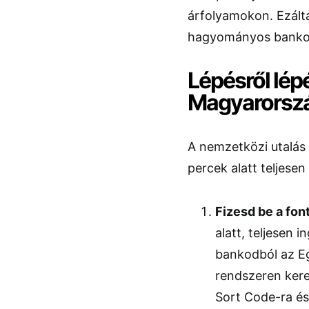
árfolyamokon. Ezálta
hagyományos banko
Lépésről lép
Magyarország
A nemzetközi utalás
percek alatt teljese
Fizesd be a fon
alatt, teljesen 
bankodból az Eg
rendszeren kere
Sort Code-ra é