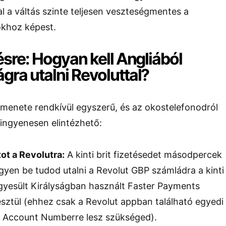
l a váltás szinte teljesen veszteségmentes a
khoz képest.
ésre: Hogyan kell Angliából
ra utalni Revoluttal?
 menete rendkívül egyszerű, és az okostelefonodról
n ingyenesen elintézhető:
tot a Revolutra:
A kinti brit fizetésedet másodpercek
ingyen be tudod utalni a Revolut GBP számládra a kinti
yesült Királyságban használt Faster Payments
sztül (ehhez csak a Revolut appban található egyedi
s Account Numberre lesz szükséged).