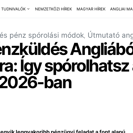
 TUDNIVALÓK
NEMZETKÖZI HÍREK
MAGYAR HÍREK
ANGLIAI M
 és pénz spórolási módok
Útmutató ang
nzküldés Angliábó
: Így spórolhatsz 
 2026-ban
egyik leggyakoribb pénzügyi feladat a font alapú