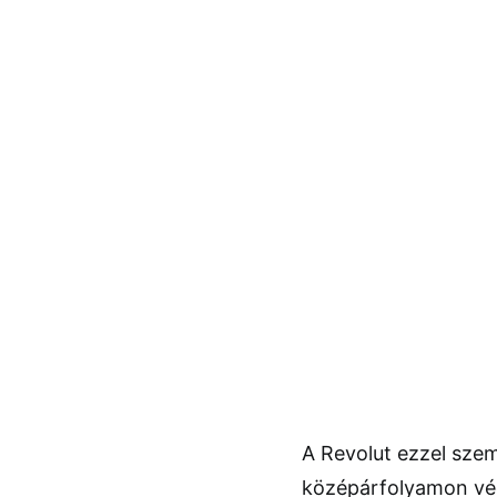
A Revolut ezzel sze
középárfolyamon vég