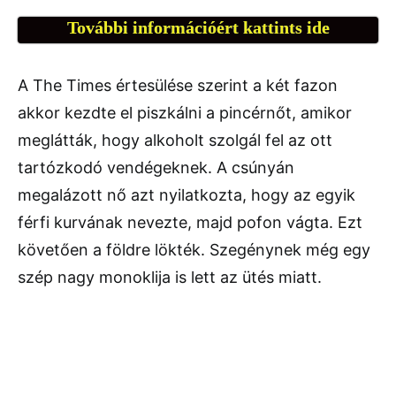
További információért kattints ide
A The Times értesülése szerint a két fazon
akkor kezdte el piszkálni a pincérnőt, amikor
meglátták, hogy alkoholt szolgál fel az ott
tartózkodó vendégeknek. A csúnyán
megalázott nő azt nyilatkozta, hogy az egyik
férfi kurvának nevezte, majd pofon vágta. Ezt
követően a földre lökték. Szegénynek még egy
szép nagy monoklija is lett az ütés miatt.