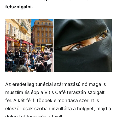
felszolgálni.
Az eredetileg tunéziai származású nő maga is
muszlim és épp a Vitis Café teraszán szolgált
fel. A két férfi többek elmondása szerint is
először csak szóban inzultálta a hölgyet, majd a
dolog tettlegességig fajult.