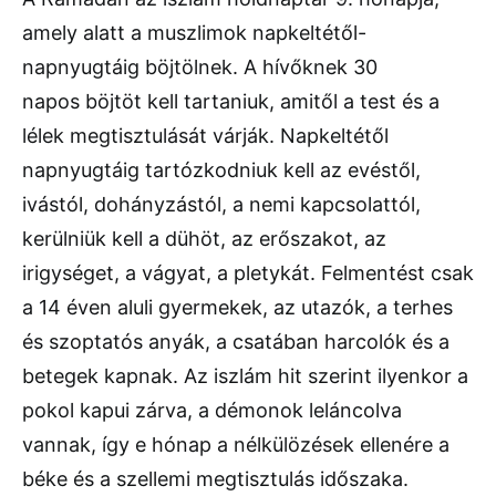
amely alatt a muszlimok napkeltétől-
napnyugtáig böjtölnek. A hívőknek 30
napos böjtöt kell tartaniuk, amitől a test és a
lélek megtisztulását várják. Napkeltétől
napnyugtáig tartózkodniuk kell az evéstől,
ivástól, dohányzástól, a nemi kapcsolattól,
kerülniük kell a dühöt, az erőszakot, az
irigységet, a vágyat, a pletykát. Felmentést csak
a 14 éven aluli gyermekek, az utazók, a terhes
és szoptatós anyák, a csatában harcolók és a
betegek kapnak. Az iszlám hit szerint ilyenkor a
pokol kapui zárva, a démonok leláncolva
vannak, így e hónap a nélkülözések ellenére a
béke és a szellemi megtisztulás időszaka.