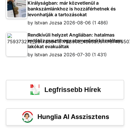
Királyságban: már közvetlenül a
bankszámlánkhoz is hozzáférhetnek és
levonhatják a tartozásokat
by
Istvan Jozsa
2026-08-06
(1 486)
Rendkívüli helyzet Angliában: hatalmas
erdőtűz pusztít egy atomerőmű közelében,
lakókat evakuáltak
by
Istvan Jozsa
2026-07-30
(1 431)
Legfrissebb Hírek
Hunglia AI Asszisztens