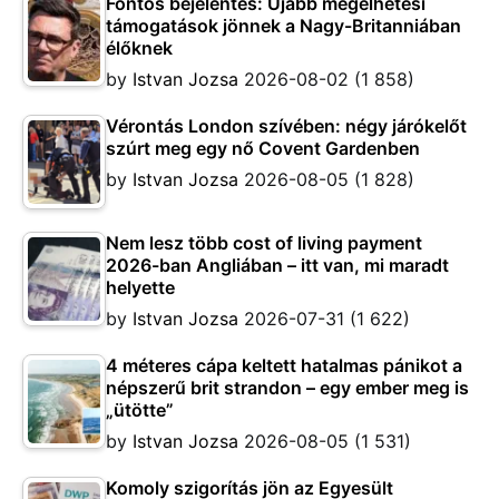
Fontos bejelentés: Újabb megélhetési
támogatások jönnek a Nagy-Britanniában
élőknek
by
Istvan Jozsa
2026-08-02
(1 858)
Vérontás London szívében: négy járókelőt
szúrt meg egy nő Covent Gardenben
by
Istvan Jozsa
2026-08-05
(1 828)
Nem lesz több cost of living payment
2026-ban Angliában – itt van, mi maradt
helyette
by
Istvan Jozsa
2026-07-31
(1 622)
4 méteres cápa keltett hatalmas pánikot a
népszerű brit strandon – egy ember meg is
„ütötte”
by
Istvan Jozsa
2026-08-05
(1 531)
Komoly szigorítás jön az Egyesült