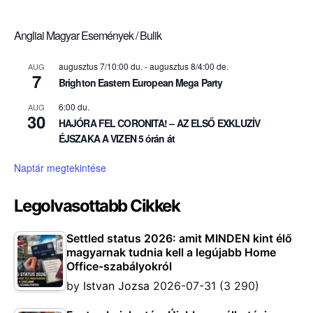
Angliai Magyar Események / Bulik
augusztus 7/10:00 du.
-
augusztus 8/4:00 de.
AUG
7
Brighton Eastern European Mega Party
6:00 du.
AUG
30
HAJÓRA FEL CORONITA! – AZ ELSŐ EXKLUZÍV
ÉJSZAKA A VIZEN 5 órán át
Naptár megtekintése
Legolvasottabb Cikkek
Settled status 2026: amit MINDEN kint élő
magyarnak tudnia kell a legújabb Home
Office-szabályokról
by
Istvan Jozsa
2026-07-31
(3 290)