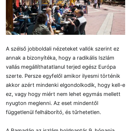
A szélső jobboldali nézeteket vallók szerint ez
annak a bizonyítéka, hogy a radikális Iszlám
vallás megállíthatatlanul terjed egész Európa
szerte. Persze egyfelől amikor ilyesmi történik
akkor azért mindenki elgondolkodik, hogy kell-e
ez, vagy hogy miért nem lehet egymás mellett
nyugton meglenni. Az eset mindentől
függetlenül felháborító, és tűrhetetlen.
A Ramadán az iszlám holdnaptár 9. hónapja,