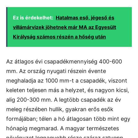
Ez is érdekelhet:
Hatalmas eső, jégeső és
villámárvizek jöhetnek már MA az Egyesült
Királyság számos részén a hőség után
Az átlagos évi csapadékmennyiség 400-600
mm. Az ország nyugati részein évente
meghaladja az 1000 mm-t a csapadék, viszont
keleten teljesen más a helyzet, és nagyon kicsi,
alig 200-300 mm. A legtöbb csapadék az év
meleg részében hullik, gyakran erős esők
formájában; télen a hó átlagosan több mint egy
hónapig megmarad. A magyar természetes
növényzet legnagyobb része száraz sztyepp,