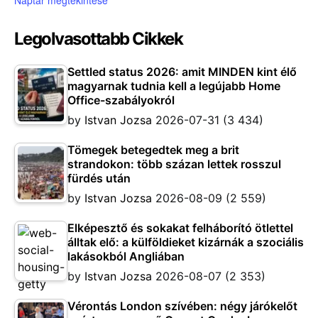
Naptár megtekintése
Legolvasottabb Cikkek
Settled status 2026: amit MINDEN kint élő
magyarnak tudnia kell a legújabb Home
Office-szabályokról
by
Istvan Jozsa
2026-07-31
(3 434)
Tömegek betegedtek meg a brit
strandokon: több százan lettek rosszul
fürdés után
by
Istvan Jozsa
2026-08-09
(2 559)
Elképesztő és sokakat felháborító ötlettel
álltak elő: a külföldieket kizárnák a szociális
lakásokból Angliában
by
Istvan Jozsa
2026-08-07
(2 353)
Vérontás London szívében: négy járókelőt