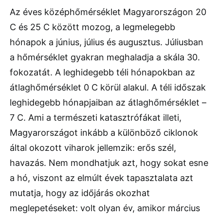
Az éves középhőmérséklet Magyarországon 20
C és 25 C között mozog, a legmelegebb
hónapok a június, július és augusztus. Júliusban
a hőmérséklet gyakran meghaladja a skála 30.
fokozatát. A leghidegebb téli hónapokban az
átlaghőmérséklet 0 C körül alakul. A téli időszak
leghidegebb hónapjaiban az átlaghőmérséklet –
7 C. Ami a természeti katasztrófákat illeti,
Magyarországot inkább a különböző ciklonok
által okozott viharok jellemzik: erős szél,
havazás. Nem mondhatjuk azt, hogy sokat esne
a hó, viszont az elmúlt évek tapasztalata azt
mutatja, hogy az időjárás okozhat
meglepetéseket: volt olyan év, amikor március