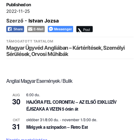
Published on
2022-11-25
Szerző -
Istvan Jozsa
E-Mail
Messenger
Post
Share
TÁMOGATOTT TARTALOM
Magyar Ügyvéd Angliában – Kártérítések, Személyi
Sérülések, Orvosi Műhibák
Angliai Magyar Események / Bulik
6:00 du.
AUG
30
HAJÓRA FEL CORONITA! – AZ ELSŐ EXKLUZÍV
ÉJSZAKA A VIZEN 5 órán át
október 31/8:00 du.
-
november 1/3:00 de.
OKT
31
Mirigyek a színpadon – Retro Est