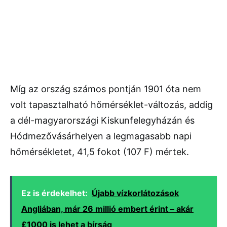
Míg az ország számos pontján 1901 óta nem
volt tapasztalható hőmérséklet-változás, addig
a dél-magyarországi Kiskunfelegyházán és
Hódmezővásárhelyen a legmagasabb napi
hőmérsékletet, 41,5 fokot (107 F) mértek.
Ez is érdekelhet:
Újabb vízkorlátozások
Angliában, már 26 millió embert érint – akár
£1000 is lehet a bírság