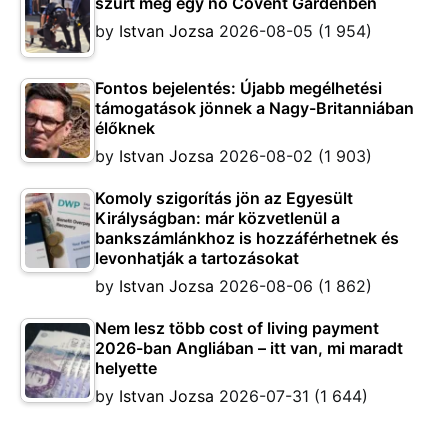
szúrt meg egy nő Covent Gardenben
by
Istvan Jozsa
2026-08-05
(1 954)
Fontos bejelentés: Újabb megélhetési
támogatások jönnek a Nagy-Britanniában
élőknek
by
Istvan Jozsa
2026-08-02
(1 903)
Komoly szigorítás jön az Egyesült
Királyságban: már közvetlenül a
bankszámlánkhoz is hozzáférhetnek és
levonhatják a tartozásokat
by
Istvan Jozsa
2026-08-06
(1 862)
Nem lesz több cost of living payment
2026-ban Angliában – itt van, mi maradt
helyette
by
Istvan Jozsa
2026-07-31
(1 644)