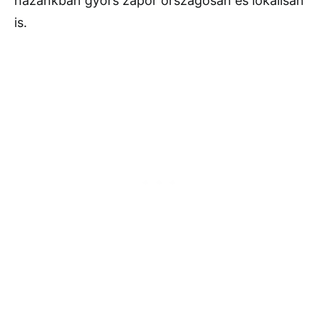
hazánkban gyors zápor országosan és lokálisan
is.