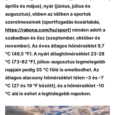
április és május), nyár (június, július és
augusztus), ebben az időben a sportok
szerelmeseinek (sportfogadás kosárlabda,
https://rabona.com/hu/sport
) minden adott a
szabadban és ősz (szeptember, október és
november). Az éves átlagos hőmérséklet 9,7
°C (49,5 °F). A nyári átlaghőmérséklet 23-28
°C (73-82 °F), július-augusztus legmelegebb
napjain pedig 35 °C fölé is emelkedhet. Az
átlagos alacsony hőmérséklet télen –3 és –7
°C (27 és 19 °F között), és a hőmérséklet -10
°C alá is eshet a leghidegebb napokon.