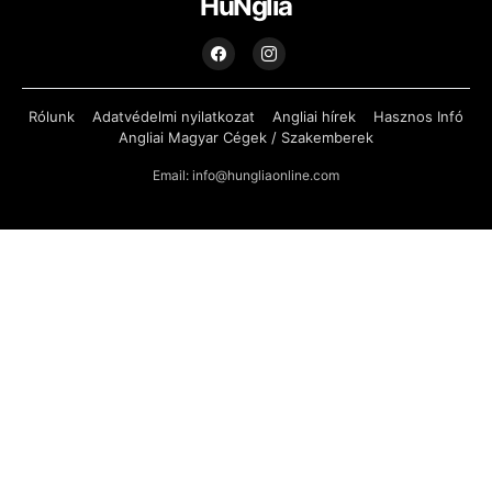
HuNglia
Rólunk
Adatvédelmi nyilatkozat
Angliai hírek
Hasznos Infó
Angliai Magyar Cégek / Szakemberek
Email: info@hungliaonline.com