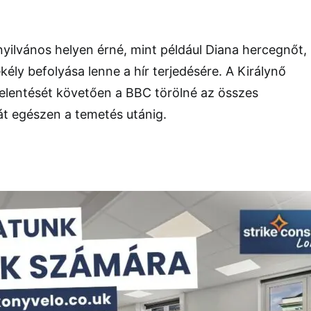
yilvános helyen érné, mint például Diana hercegnőt,
ély befolyása lenne a hír terjedésére. A Királynő
jelentését követően a BBC törölné az összes
t egészen a temetés utánig.