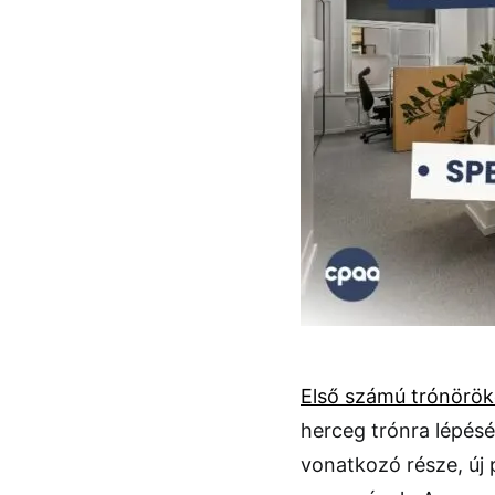
Első számú trónörö
herceg trónra lépés
vonatkozó része, új