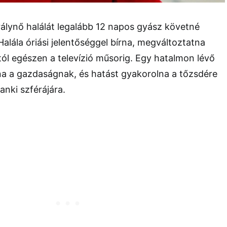
álynő halálát legalább 12 napos gyász követné
alála óriási jelentőséggel bírna, megváltoztatna
ól egészen a televízió műsorig. Egy hatalmon lévő
na a gazdaságnak, és hatást gyakorolna a tőzsdére
anki szférájára.