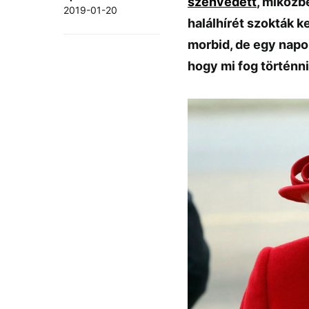
szenvedett
, miközb
2019-01-20
halálhírét szokták k
morbid, de egy napon
hogy mi fog történni,