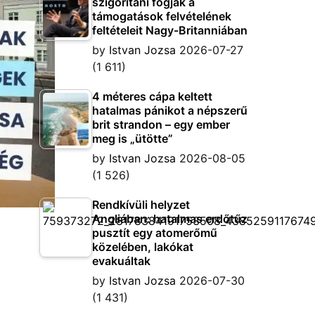
szigorítani fogják a
támogatások felvételének
feltételeit Nagy-Britanniában
by
Istvan Jozsa
2026-07-27
(1 611)
4 méteres cápa keltett
hatalmas pánikot a népszerű
brit strandon – egy ember
meg is „ütötte”
by
Istvan Jozsa
2026-08-05
(1 526)
Rendkívüli helyzet
Angliában: hatalmas erdőtűz
pusztít egy atomerőmű
közelében, lakókat
evakuáltak
by
Istvan Jozsa
2026-07-30
(1 431)