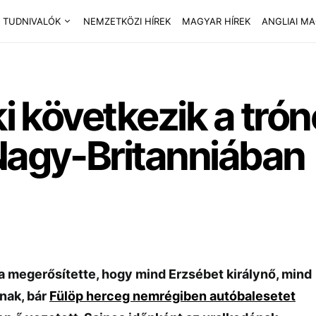
 TUDNIVALÓK
NEMZETKÖZI HÍREK
MAGYAR HÍREK
ANGLIAI M
ki következik a tró
Nagy-Britanniában
 megerősítette, hogy mind Erzsébet királynő, mind
nak, bár
Fülöp herceg nemrégiben autóbalesetet