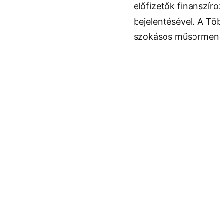
előfizetők finanszír
bejelentésével. A T
szokásos műsormene