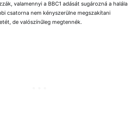
ozzák, valamennyi a BBC1 adását sugározná a halála
öbbi csatorna nem kényszerülne megszakítani
tét, de valószínűleg megtennék.