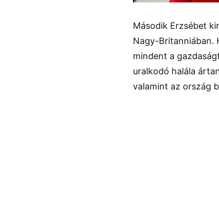
Második Erzsébet kir
Nagy-Britanniában. H
mindent a gazdaságt
uralkodó halála árta
valamint az ország b