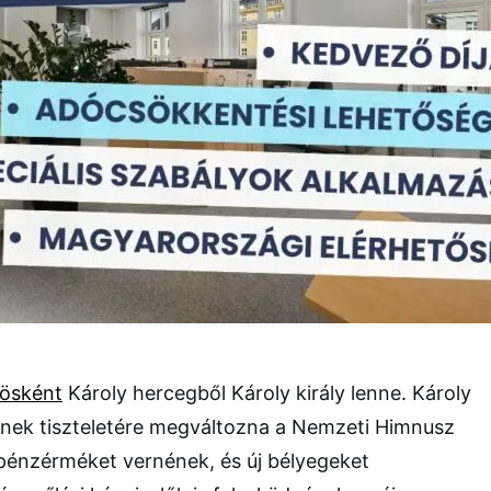
kösként
Károly hercegből Károly király lenne. Károly
ének tiszteletére megváltozna a Nemzeti Himnusz
 pénzérméket vernének, és új bélyegeket