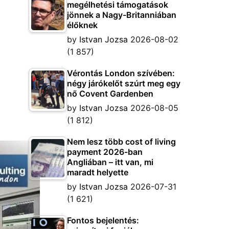
megélhetési támogatások
jönnek a Nagy-Britanniában
élőknek
by
Istvan Jozsa
2026-08-02
(1 857)
Vérontás London szívében:
négy járókelőt szúrt meg egy
nő Covent Gardenben
by
Istvan Jozsa
2026-08-05
(1 812)
Nem lesz több cost of living
payment 2026-ban
Angliában – itt van, mi
maradt helyette
by
Istvan Jozsa
2026-07-31
(1 621)
Fontos bejelentés: