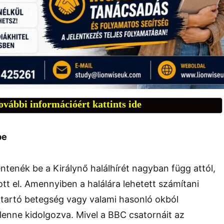
ovábbi információért kattints ide
be
ntenék be a Királynő halálhírét nagyban függ attól,
tt el. Amennyiben a halálára lehetett számítani
 tartó betegség vagy valami hasonló okból
v lenne kidolgozva. Mivel a BBC csatornáit az