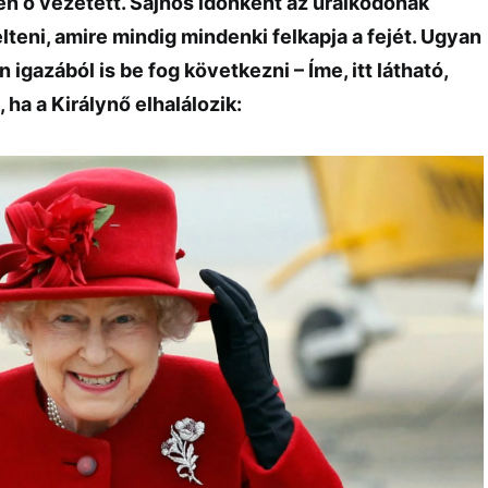
en ő vezetett. Sajnos időnként az uralkodónak
elteni, amire mindig mindenki felkapja a fejét. Ugyan
 igazából is be fog következni – Íme, itt látható,
 ha a Királynő elhalálozik: