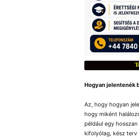
T
Hogyan jelentenék 
Az, hogy hogyan jele
hogy miként halálozo
például egy hosszan
kifolyólag, kész ter