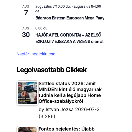
augusztus 7/10:00 du.
-
augusztus 8/4:00
AUG
7
de.
Brighton Eastern European Mega Party
6:00 du.
AUG
30
HAJÓRA FEL CORONITA! – AZ ELSŐ
EXKLUZÍV ÉJSZAKA A VIZEN 5 órán át
Naptár megtekintése
Legolvasottabb Cikkek
Settled status 2026: amit
MINDEN kint élő magyarnak
tudnia kell a legújabb Home
Office-szabályokról
by
Istvan Jozsa
2026-07-31
(3 286)
Fontos bejelentés: Újabb