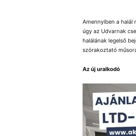
Amennyiben a halál n
úgy az Udvarnak csek
halálának legelső be
szórakoztató műsorá
Az új uralkodó