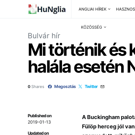
ANGLIAI HÍREK
HASZNOS
KÖZÖSSÉG
Bulvár hír
Mi történik és 
halála esetén 
Megosztás
Twitter
0
Shares
Published on
A Buckingham palota
2019-01-13
Fülöp herceg jól van
Updated on