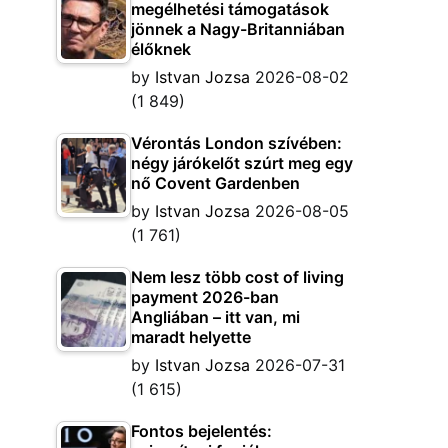
megélhetési támogatások
jönnek a Nagy-Britanniában
élőknek
by
Istvan Jozsa
2026-08-02
(1 849)
Vérontás London szívében:
négy járókelőt szúrt meg egy
nő Covent Gardenben
by
Istvan Jozsa
2026-08-05
(1 761)
Nem lesz több cost of living
payment 2026-ban
Angliában – itt van, mi
maradt helyette
by
Istvan Jozsa
2026-07-31
(1 615)
Fontos bejelentés: