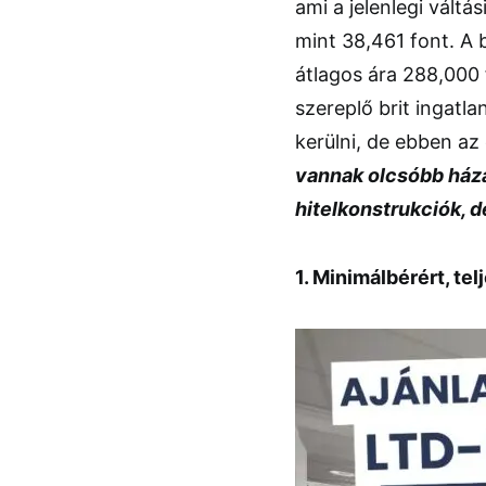
ami a jelenlegi vál
mint 38,461 font. A 
átlagos ára 288,000 
szereplő brit ingatl
kerülni, de ebben az 
vannak olcsóbb ház
hitelkonstrukciók, d
1. Minimálbérért, t