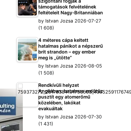
szigorítani fogják a
támogatások felvételének
feltételeit Nagy-Britanniában
by
Istvan Jozsa
2026-07-27
(1 608)
4 méteres cápa keltett
hatalmas pánikot a népszerű
brit strandon – egy ember
meg is „ütötte”
by
Istvan Jozsa
2026-08-05
(1 508)
Rendkívüli helyzet
Angliában: hatalmas erdőtűz
pusztít egy atomerőmű
közelében, lakókat
evakuáltak
by
Istvan Jozsa
2026-07-30
(1 431)