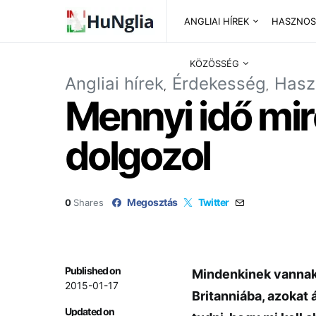
ANGLIAI HÍREK
HASZNOS
KÖZÖSSÉG
Angliai hírek
Érdekesség
Hasz
Mennyi idő mir
dolgozol
Megosztás
Twitter
0
Shares
Published on
Mindenkinek vannak 
2015-01-17
Britanniába, azokat 
Updated on