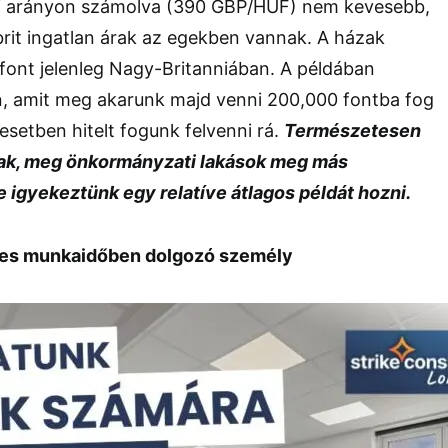
tási arányon számolva (390 GBP/HUF) nem kevesebb,
brit ingatlan árak az egekben vannak. A házak
font jelenleg Nagy-Britanniában. A példában
an, amit meg akarunk majd venni 200,000 fontba fog
esetben hitelt fogunk felvenni rá.
Természetesen
ak, meg önkormányzati lakások meg más
e igyekeztünk egy relatíve átlagos példát hozni.
eljes munkaidőben dolgozó személy