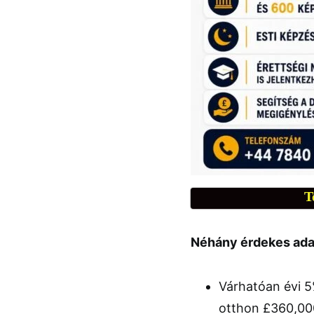
T
Néhány érdekes adat 
Várhatóan évi 5
otthon £360,000