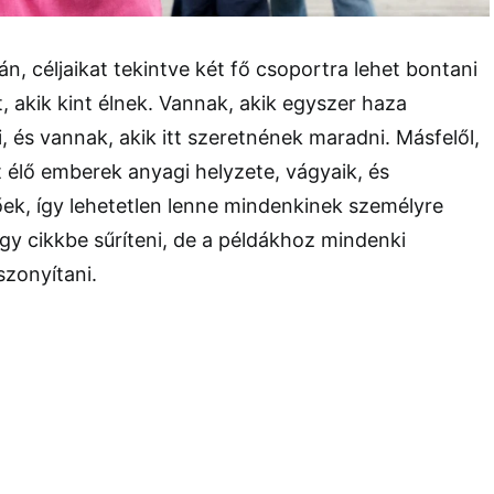
n, céljaikat tekintve két fő csoportra lehet bontani
 akik kint élnek. Vannak, akik egyszer haza
, és vannak, akik itt szeretnének maradni. Másfelől,
 élő emberek anyagi helyzete, vágyaik, és
rőek, így lehetetlen lenne mindenkinek személyre
egy cikkbe sűríteni, de a példákhoz mindenki
zonyítani.