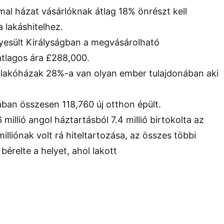
mal házat vásárlóknak átlag 18% önrészt kell
 lakáshitelhez.
yesült Királyságban a megvásárolható
átlagos ára £288,000.
 lakóházak 28%-a van olyan ember tulajdonában aki
ban összesen 118,760 új otthon épült.
millió angol háztartásból 7.4 millió birtokolta az
milliónak volt rá hiteltartozása, az összes többi
bérelte a helyet, ahol lakott