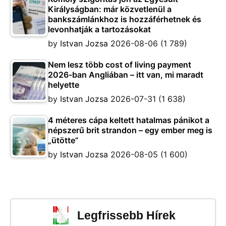
Királyságban: már közvetlenül a
bankszámlánkhoz is hozzáférhetnek és
levonhatják a tartozásokat
by
Istvan Jozsa
2026-08-06
(1 789)
Nem lesz több cost of living payment
2026-ban Angliában – itt van, mi maradt
helyette
by
Istvan Jozsa
2026-07-31
(1 638)
4 méteres cápa keltett hatalmas pánikot a
népszerű brit strandon – egy ember meg is
„ütötte”
by
Istvan Jozsa
2026-08-05
(1 600)
Legfrissebb Hírek