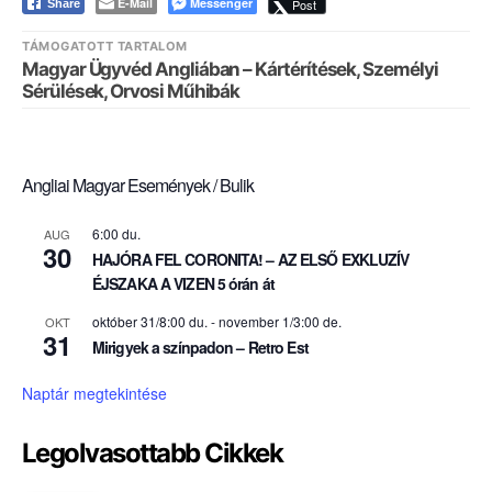
E-Mail
Messenger
Post
Share
TÁMOGATOTT TARTALOM
Magyar Ügyvéd Angliában – Kártérítések, Személyi
Sérülések, Orvosi Műhibák
Angliai Magyar Események / Bulik
6:00 du.
AUG
30
HAJÓRA FEL CORONITA! – AZ ELSŐ EXKLUZÍV
ÉJSZAKA A VIZEN 5 órán át
október 31/8:00 du.
-
november 1/3:00 de.
OKT
31
Mirigyek a színpadon – Retro Est
Naptár megtekintése
Legolvasottabb Cikkek