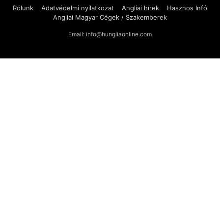
Rólunk
Adatvédelmi nyilatkozat
Angliai hírek
Hasznos Infó
Angliai Magyar Cégek / Szakemberek
Email: info@hungliaonline.com