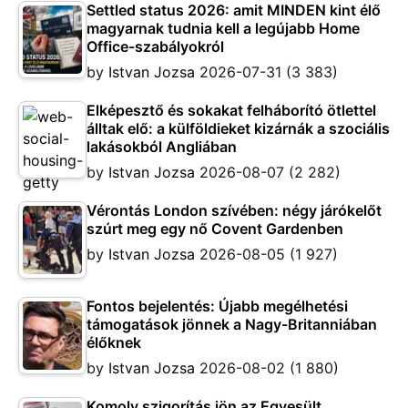
Settled status 2026: amit MINDEN kint élő
magyarnak tudnia kell a legújabb Home
Office-szabályokról
by
Istvan Jozsa
2026-07-31
(3 383)
Elképesztő és sokakat felháborító ötlettel
álltak elő: a külföldieket kizárnák a szociális
lakásokból Angliában
by
Istvan Jozsa
2026-08-07
(2 282)
Vérontás London szívében: négy járókelőt
szúrt meg egy nő Covent Gardenben
by
Istvan Jozsa
2026-08-05
(1 927)
Fontos bejelentés: Újabb megélhetési
támogatások jönnek a Nagy-Britanniában
élőknek
by
Istvan Jozsa
2026-08-02
(1 880)
Komoly szigorítás jön az Egyesült