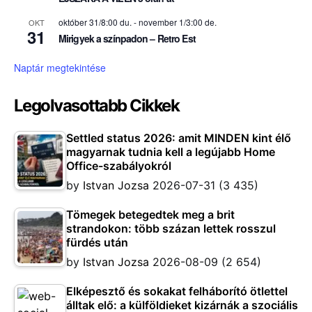
október 31/8:00 du.
-
november 1/3:00 de.
OKT
31
Mirigyek a színpadon – Retro Est
Naptár megtekintése
Legolvasottabb Cikkek
Settled status 2026: amit MINDEN kint élő
magyarnak tudnia kell a legújabb Home
Office-szabályokról
by
Istvan Jozsa
2026-07-31
(3 435)
Tömegek betegedtek meg a brit
strandokon: több százan lettek rosszul
fürdés után
by
Istvan Jozsa
2026-08-09
(2 654)
Elképesztő és sokakat felháborító ötlettel
álltak elő: a külföldieket kizárnák a szociális