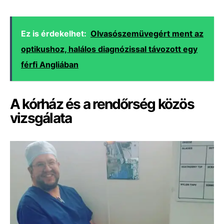
Ez is érdekelhet:
Olvasószemüvegért ment az
optikushoz, halálos diagnózissal távozott egy
férfi Angliában
A kórház és a rendőrség közös
vizsgálata