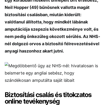
Egy korábban hősként ünnepelt brit érsebész,
Neil Hopper (49) bűnösnek vallotta magát
biztosítási csalásban, miután kiderült:
valótlanul állította, hogy mindkét lábának
amputációja szepszis következménye volt, és
nem pedig önkezűleg okozott sérülés. Az NHS-
nél dolgozó orvos a biztosító félrevezetésével
anyagi haszonhoz akart jutni.
Biztosítási csalás és titokzatos
online tevékenység