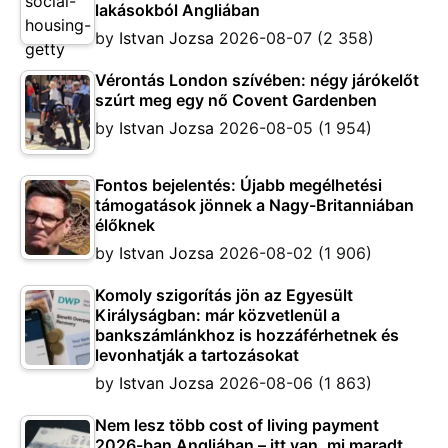
lakásokból Angliában
by
Istvan Jozsa
2026-08-07
(2 358)
Vérontás London szívében: négy járókelőt
szúrt meg egy nő Covent Gardenben
by
Istvan Jozsa
2026-08-05
(1 954)
Fontos bejelentés: Újabb megélhetési
támogatások jönnek a Nagy-Britanniában
élőknek
by
Istvan Jozsa
2026-08-02
(1 906)
Komoly szigorítás jön az Egyesült
Királyságban: már közvetlenül a
bankszámlánkhoz is hozzáférhetnek és
levonhatják a tartozásokat
by
Istvan Jozsa
2026-08-06
(1 863)
Nem lesz több cost of living payment
2026-ban Angliában – itt van, mi maradt