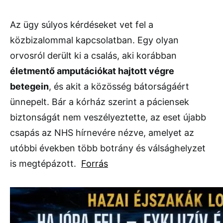
Az ügy súlyos kérdéseket vet fel a
közbizalommal kapcsolatban. Egy olyan
orvosról derült ki a csalás, aki korábban
életmentő amputációkat hajtott végre
betegein
, és akit a közösség bátorságáért
ünnepelt. Bár a kórház szerint a páciensek
biztonságát nem veszélyeztette, az eset újabb
csapás az NHS hírnevére nézve, amelyet az
utóbbi években több botrány és válsághelyzet
is megtépázott.
Forrás