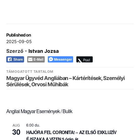
Published on
2025-09-05
Szerző -
Istvan Jozsa
E-Mail
Messenger
Post
Share
TÁMOGATOTT TARTALOM
Magyar Ügyvéd Angliában – Kártérítések, Személyi
Sérülések, Orvosi Műhibák
Angliai Magyar Események / Bulik
6:00 du.
AUG
30
HAJÓRA FEL CORONITA! – AZ ELSŐ EXKLUZÍV
ÉJSZAKA A VIZEN 5 órán át