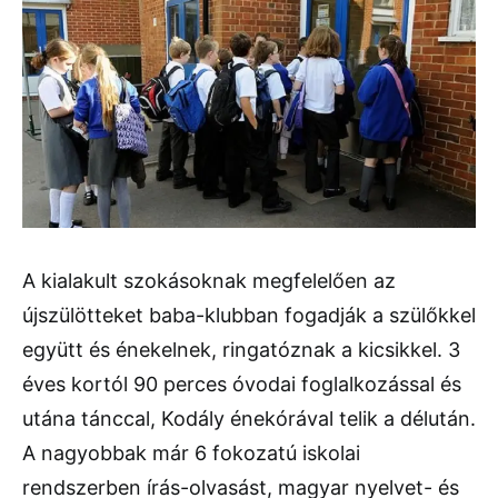
A kialakult szokásoknak megfelelően az
újszülötteket baba-klubban fogadják a szülőkkel
együtt és énekelnek, ringatóznak a kicsikkel. 3
éves kortól 90 perces óvodai foglalkozással és
utána tánccal, Kodály énekórával telik a délután.
A nagyobbak már 6 fokozatú iskolai
rendszerben írás-olvasást, magyar nyelvet- és