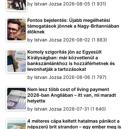
by
Istvan Jozsa
2026-08-05
(1 931)
Fontos bejelentés: Újabb megélhetési
támogatások jönnek a Nagy-Britanniában
élőknek
by
Istvan Jozsa
2026-08-02
(1 883)
Komoly szigorítás jön az Egyesült
Királyságban: már közvetlenül a
bankszámlánkhoz is hozzáférhetnek és
levonhatják a tartozásokat
by
Istvan Jozsa
2026-08-06
(1 797)
Nem lesz több cost of living payment
2026-ban Angliában – itt van, mi maradt
helyette
by
Istvan Jozsa
2026-07-31
(1 640)
4 méteres cápa keltett hatalmas pánikot a
népszerű brit strandon – egy ember meg is