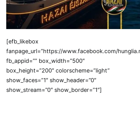
[efb_likebox
fanpage_url=”https://www.facebook.com/hunglia
fb_appid=”” box_width=”500″
box_height=”200″ colorscheme=”light”
show_faces=”1″ show_header=”0″
show_stream=”0″ show_border=”1″]