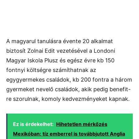
A magyarul tanulásra évente 20 alkalmat
biztosít Zolnai Edit vezetésével a Londoni
Magyar Iskola Plusz és egész évre kb 150
fontnyi költségre számíthatnak az
egygyermekes családok, kb 200 fontra a három
gyermeket nevelő családok, akik pedig benefit-
re szorulnak, komoly kedvezményeket kapnak.
Ez is érdekelhet:
Hihetetlen mérkőzés
Mexikóban: tíz emberrel is továbbjutott Anglia