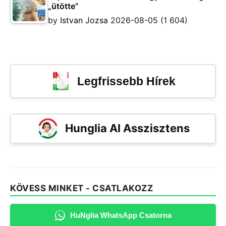
„ütötte”
by
Istvan Jozsa
2026-08-05
(1 604)
Legfrissebb Hírek
Hunglia AI Asszisztens
KÖVESS MINKET - CSATLAKOZZ
HuNglia WhatsApp Csatorna