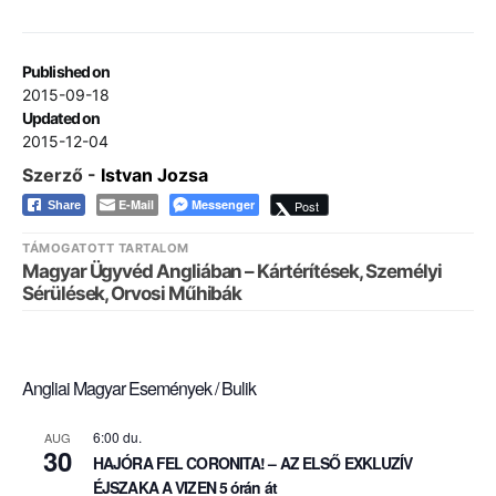
Published on
2015-09-18
Updated on
2015-12-04
Szerző -
Istvan Jozsa
E-Mail
Messenger
Post
Share
TÁMOGATOTT TARTALOM
Magyar Ügyvéd Angliában – Kártérítések, Személyi
Sérülések, Orvosi Műhibák
Angliai Magyar Események / Bulik
6:00 du.
AUG
30
HAJÓRA FEL CORONITA! – AZ ELSŐ EXKLUZÍV
ÉJSZAKA A VIZEN 5 órán át