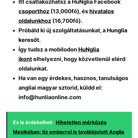
Itt csatlakozhatsz a HuNglia Facebook
csoport
hoz
(13,000fő), és
hivatalos
oldalunkhoz
(16,700fő).
Próbáld ki új szolgáltatásunkat, a
Hunglia
keresőt
.
Így tudsz a mobilodon
HuNglia
ikont
elhelyezni, hogy közvetlenül elérd
oldalunkat.
Ha van egy érdekes, hasznos, tanulságos
angliai magyar sztorid, küldd el:
info@hunliaonline.com
Ez is érdekelhet:
Hihetetlen mérkőzés
Mexikóban: tíz emberrel is továbbjutott Anglia