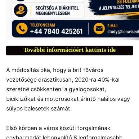
További információért kattints ide
A módosítás oka, hogy a brit főváros
vezetősége drasztikusan, 2020-ra 40%-kal
szeretné csökkenteni a gyalogosokat,
biciklizőket és motorosokat érintő halálos vagy
súlyos balesetek számát.
Első körben a város közúti forgalmának
egyharmadát lebonyolító 8 legforgalmasabb