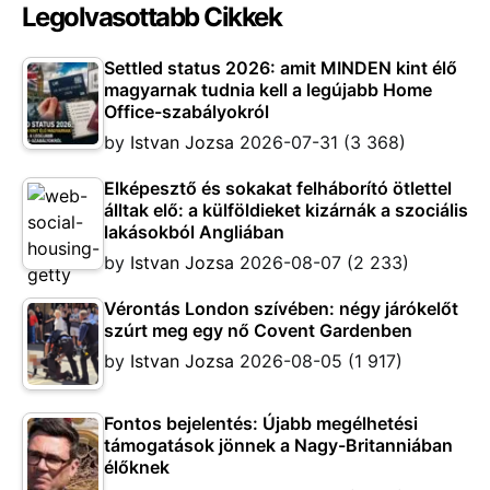
Legolvasottabb Cikkek
Settled status 2026: amit MINDEN kint élő
magyarnak tudnia kell a legújabb Home
Office-szabályokról
by
Istvan Jozsa
2026-07-31
(3 368)
Elképesztő és sokakat felháborító ötlettel
álltak elő: a külföldieket kizárnák a szociális
lakásokból Angliában
by
Istvan Jozsa
2026-08-07
(2 233)
Vérontás London szívében: négy járókelőt
szúrt meg egy nő Covent Gardenben
by
Istvan Jozsa
2026-08-05
(1 917)
Fontos bejelentés: Újabb megélhetési
támogatások jönnek a Nagy-Britanniában
élőknek