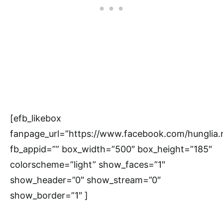
[efb_likebox
fanpage_url=”https://www.facebook.com/hunglia
fb_appid=”” box_width=”500″ box_height=”185″
colorscheme=”light” show_faces=”1″
show_header=”0″ show_stream=”0″
show_border=”1″ ]