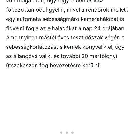
von maga után, úgyhogy érdemes lesz
fokozottan odafigyelni, mivel a rendőrök mellett
egy automata sebességmérő kamerahálózat is
figyelni fogja az elhaladókat a nap 24 órájában.
Amennyiben másfél éves tesztidőszak végén a
sebességkorlátozást sikernek könyvelik el, úgy
az állandóvá válik, és további 30 mérföldnyi
útszakaszon fog bevezetésre kerülni.