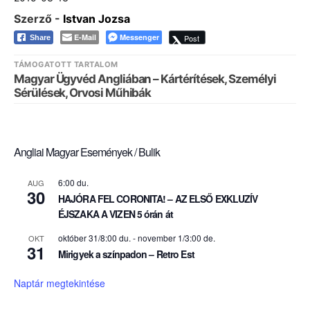
Szerző -
Istvan Jozsa
E-Mail
Messenger
Post
Share
TÁMOGATOTT TARTALOM
Magyar Ügyvéd Angliában – Kártérítések, Személyi
Sérülések, Orvosi Műhibák
Angliai Magyar Események / Bulik
6:00 du.
AUG
30
HAJÓRA FEL CORONITA! – AZ ELSŐ EXKLUZÍV
ÉJSZAKA A VIZEN 5 órán át
október 31/8:00 du.
-
november 1/3:00 de.
OKT
31
Mirigyek a színpadon – Retro Est
Naptár megtekintése