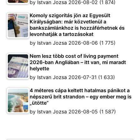
by
Istvan Jozsa
2026-08-02
(1 874)
Komoly szigorítás jön az Egyesült
Királyságban: már közvetlenül a
bankszámlánkhoz is hozzáférhetnek és
levonhatják a tartozásokat
by
Istvan Jozsa
2026-08-06
(1 775)
Nem lesz több cost of living payment
2026-ban Angliában – itt van, mi maradt
helyette
by
Istvan Jozsa
2026-07-31
(1 633)
4 méteres cápa keltett hatalmas pánikot a
népszerű brit strandon – egy ember meg is
„ütötte”
by
Istvan Jozsa
2026-08-05
(1 587)