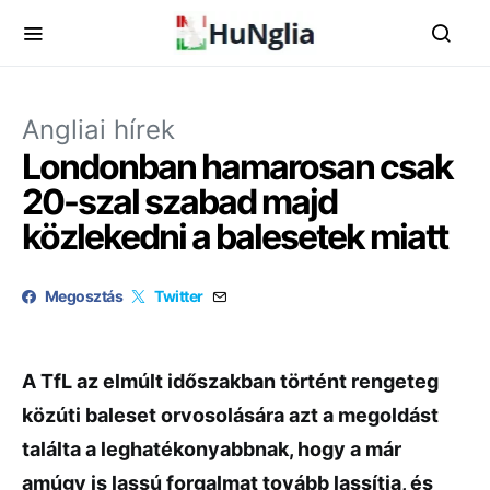
Angliai hírek
Londonban hamarosan csak
20-szal szabad majd
közlekedni a balesetek miatt
Megosztás
Twitter
A TfL az elmúlt időszakban történt rengeteg
közúti baleset orvosolására azt a megoldást
találta a leghatékonyabbnak, hogy a már
amúgy is lassú forgalmat tovább lassítja, és