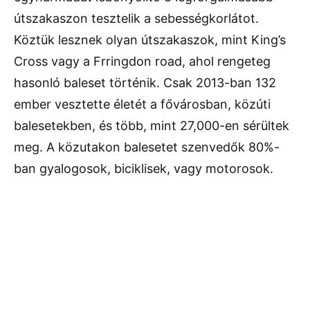
útszakaszon tesztelik a sebességkorlátot.
Köztük lesznek olyan útszakaszok, mint King’s
Cross vagy a Frringdon road, ahol rengeteg
hasonló baleset történik. Csak 2013-ban 132
ember vesztette életét a fővárosban, közúti
balesetekben, és több, mint 27,000-en sérültek
meg. A közutakon balesetet szenvedők 80%-
ban gyalogosok, biciklisek, vagy motorosok.