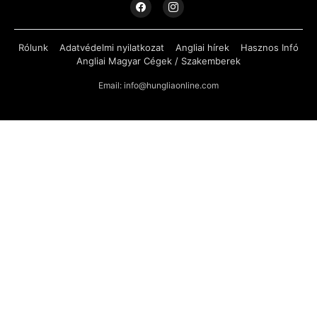
Rólunk
Adatvédelmi nyilatkozat
Angliai hírek
Hasznos Infó
Angliai Magyar Cégek / Szakemberek
Email: info@hungliaonline.com