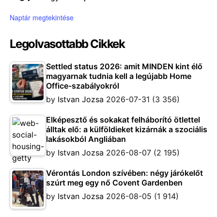
Naptár megtekintése
Legolvasottabb Cikkek
Settled status 2026: amit MINDEN kint élő
magyarnak tudnia kell a legújabb Home
Office-szabályokról
by
Istvan Jozsa
2026-07-31
(3 356)
Elképesztő és sokakat felháborító ötlettel
álltak elő: a külföldieket kizárnák a szociális
lakásokból Angliában
by
Istvan Jozsa
2026-08-07
(2 195)
Vérontás London szívében: négy járókelőt
szúrt meg egy nő Covent Gardenben
by
Istvan Jozsa
2026-08-05
(1 914)