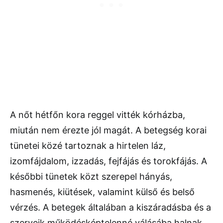
A nőt hétfőn kora reggel vitték kórházba,
miután nem érezte jól magát. A betegség korai
tünetei közé tartoznak a hirtelen láz,
izomfájdalom, izzadás, fejfájás és torokfájás. A
későbbi tünetek közt szerepel hányás,
hasmenés, kiütések, valamint külső és belső
vérzés. A betegek általában a kiszáradásba és a
szerveik működésképtelenné válásába halnak