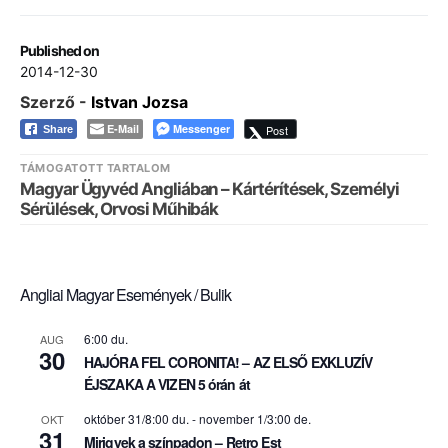
Published on
2014-12-30
Szerző -
Istvan Jozsa
E-Mail
Messenger
Post
Share
TÁMOGATOTT TARTALOM
Magyar Ügyvéd Angliában – Kártérítések, Személyi
Sérülések, Orvosi Műhibák
Angliai Magyar Események / Bulik
6:00 du.
AUG
30
HAJÓRA FEL CORONITA! – AZ ELSŐ EXKLUZÍV
ÉJSZAKA A VIZEN 5 órán át
október 31/8:00 du.
-
november 1/3:00 de.
OKT
31
Mirigyek a színpadon – Retro Est