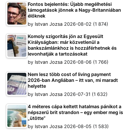
Fontos bejelentés: Újabb megélhetési
támogatások jönnek a Nagy-Britanniában
élőknek
by
Istvan Jozsa
2026-08-02
(1 874)
Komoly szigorítás jön az Egyesült
Királyságban: már közvetlenül a
bankszámlánkhoz is hozzáférhetnek és
levonhatják a tartozásokat
by
Istvan Jozsa
2026-08-06
(1 766)
Nem lesz több cost of living payment
2026-ban Angliában – itt van, mi maradt
helyette
by
Istvan Jozsa
2026-07-31
(1 632)
4 méteres cápa keltett hatalmas pánikot a
népszerű brit strandon – egy ember meg is
„ütötte”
by
Istvan Jozsa
2026-08-05
(1 583)