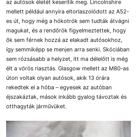
az autósok életét keserítik meg. Lincolnshire
mellett például annyira eltorlaszolódott az A52-
es út, hogy még a hókotrók sem tudták átvágni
magukat, és a rendőrök figyelmeztettek, hogy
ők sem férnek hozzá az elakadt autósokhoz,
így semmiképp se menjen arra senki. Skóciában
sem rózsásabb a helyzet, itt ma délelőtt is még
élt a vörös riasztás. Glasgow mellett az M80-as
úton voltak olyan autósok, akik 13 órára
rekedtek el a hóba – egyesek az autóban
éjszakáztak, mások inkább gyalog távoztak és
otthagyták járművüket.