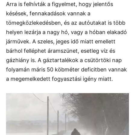
Arra is felhívták a figyelmet, hogy jelentős
késések, fennakadások vannak a
tömegközlekedésben, és az autóutakat is több
helyen lezárja a nagy hó, vagy a hóban elakadó
járművek. A szeles, jeges idő miatt emellett
bárhol felléphet áramszünet, esetleg víz és
gázhiány is. A gáztartalékok a csütörtöki nap
folyamán máris 50 köbméter deficitben vannak
a megemelkedett fogyasztási igény miatt.