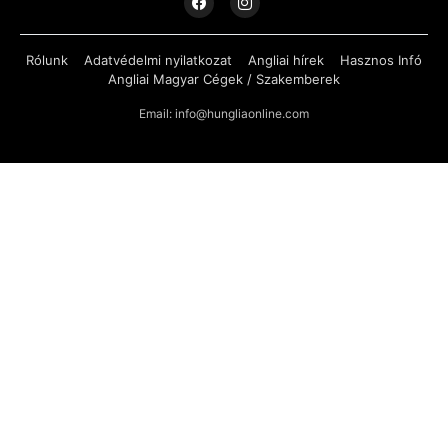
Rólunk
Adatvédelmi nyilatkozat
Angliai hírek
Hasznos Infó
Angliai Magyar Cégek / Szakemberek
Email: info@hungliaonline.com