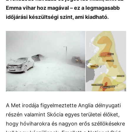
Emma vihar hoz magával – ez a legmagasabb
időjárási készültségi szint, ami kiadható.
A Met irodája figyelmeztette Anglia délnyugati
részén valamint Skócia egyes területei élőket,
hogy hóviharokra és nagyon erős széllökésekre