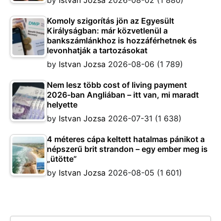
by
Istvan Jozsa
2026-08-02
(1 880)
Komoly szigorítás jön az Egyesült
Királyságban: már közvetlenül a
bankszámlánkhoz is hozzáférhetnek és
levonhatják a tartozásokat
by
Istvan Jozsa
2026-08-06
(1 789)
Nem lesz több cost of living payment
2026-ban Angliában – itt van, mi maradt
helyette
by
Istvan Jozsa
2026-07-31
(1 638)
4 méteres cápa keltett hatalmas pánikot a
népszerű brit strandon – egy ember meg is
„ütötte”
by
Istvan Jozsa
2026-08-05
(1 601)