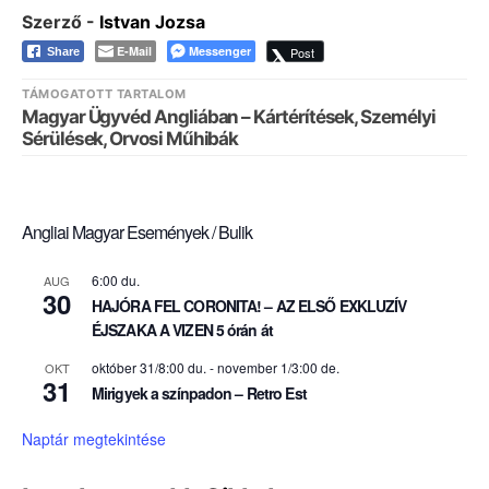
Szerző -
Istvan Jozsa
E-Mail
Messenger
Post
Share
TÁMOGATOTT TARTALOM
Magyar Ügyvéd Angliában – Kártérítések, Személyi
Sérülések, Orvosi Műhibák
Angliai Magyar Események / Bulik
6:00 du.
AUG
30
HAJÓRA FEL CORONITA! – AZ ELSŐ EXKLUZÍV
ÉJSZAKA A VIZEN 5 órán át
október 31/8:00 du.
-
november 1/3:00 de.
OKT
31
Mirigyek a színpadon – Retro Est
Naptár megtekintése