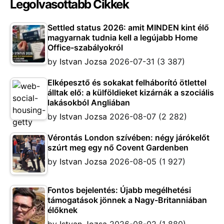
Legolvasottabb Cikkek
Settled status 2026: amit MINDEN kint élő
magyarnak tudnia kell a legújabb Home
Office-szabályokról
by
Istvan Jozsa
2026-07-31
(3 387)
Elképesztő és sokakat felháborító ötlettel
álltak elő: a külföldieket kizárnák a szociális
lakásokból Angliában
by
Istvan Jozsa
2026-08-07
(2 282)
Vérontás London szívében: négy járókelőt
szúrt meg egy nő Covent Gardenben
by
Istvan Jozsa
2026-08-05
(1 927)
Fontos bejelentés: Újabb megélhetési
támogatások jönnek a Nagy-Britanniában
élőknek