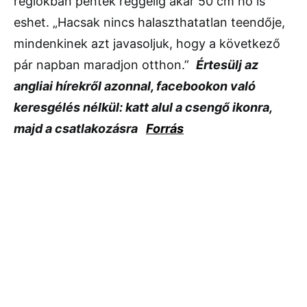
régiókban péntek reggelig akár 50 cm hó is
eshet. „Hacsak nincs halaszthatatlan teendője,
mindenkinek azt javasoljuk, hogy a következő
pár napban maradjon otthon.”
Értesülj az
angliai hírekről azonnal, facebookon való
keresgélés nélkül: katt alul a csengő ikonra,
majd a csatlakozásra
Forrás