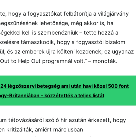
e, hogy a fogyasztókat felbátorítja a világjárvány
 megszűnésének lehetősége, még akkor is, ha
gekkel kell is szembenézniük – tette hozzá a
épzelésre támaszkodik, hogy a fogyasztói bizalom
dül, és az emberek újra költeni kezdenek; ez ugyanaz
t Out to Help Out programnál volt.” – mondták.
 24 légzőszervi betegség ami után havi közel 500 font
gy-Britanniában – közzétették a teljes listát
m tétovázásáról szóló hír azután érkezett, hogy
n kritizálták, amiért márciusban