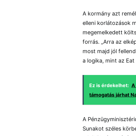
A kormány azt remélt
elleni korlátozások
megemelkedett költsé
forrás. „Arra az elk
most majd jól fellen
a logika, mint az Ea
Ez is érdekelhet:
A
támogatás járhat Na
A Pénzügyminisztériu
Sunakot széles körbe