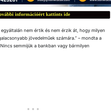
ovábbi információért kattints ide
egyáltalán nem értik és nem érzik át, hogy milyen
legalacsonyabb jövedelműek számára.” – mondta a
– „Nincs semmijük a bankban vagy bármilyen