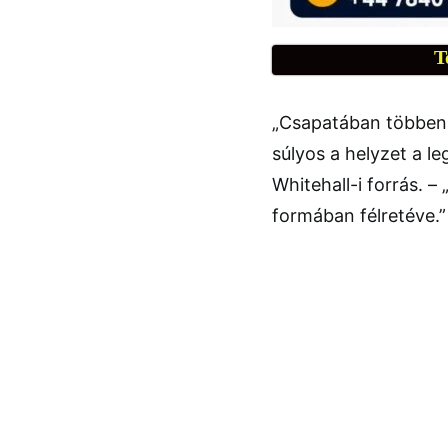
T
„Csapatában többen 
súlyos a helyzet a 
Whitehall-i forrás. 
formában félretéve.”