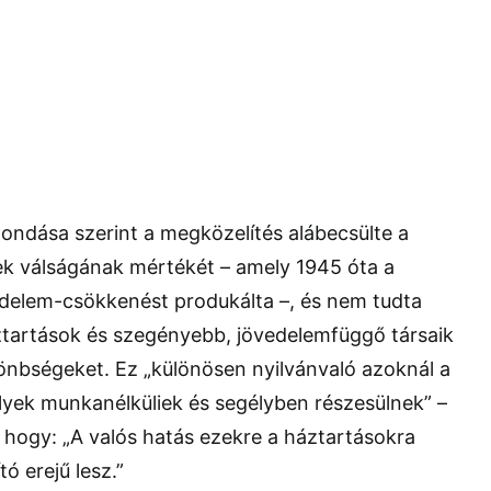
ondása szerint a megközelítés alábecsülte a
ek válságának mértékét – amely 1945 óta a
edelem-csökkenést produkálta –, és nem tudta
ztartások és szegényebb, jövedelemfüggő társaik
önbségeket. Ez „különösen nyilvánvaló azoknál a
lyek munkanélküliek és segélyben részesülnek” –
hogy: „A valós hatás ezekre a háztartásokra
ó erejű lesz.”