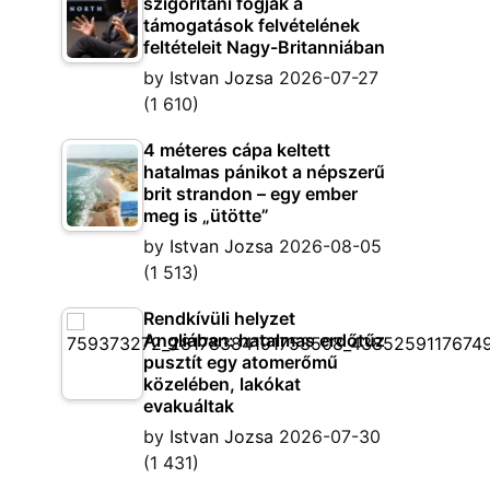
szigorítani fogják a
támogatások felvételének
feltételeit Nagy-Britanniában
by
Istvan Jozsa
2026-07-27
(1 610)
4 méteres cápa keltett
hatalmas pánikot a népszerű
brit strandon – egy ember
meg is „ütötte”
by
Istvan Jozsa
2026-08-05
(1 513)
Rendkívüli helyzet
Angliában: hatalmas erdőtűz
pusztít egy atomerőmű
közelében, lakókat
evakuáltak
by
Istvan Jozsa
2026-07-30
(1 431)