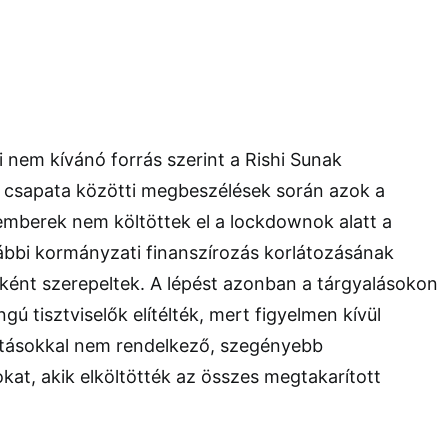
nem kívánó forrás szerint a Rishi Sunak
 csapata közötti megbeszélések során azok a
emberek nem költöttek el a lockdownok alatt a
vábbi kormányzati finanszírozás korlátozásának
ként szerepeltek. A lépést azonban a tárgyalásokon
ú tisztviselők elítélték, mert figyelmen kívül
tásokkal nem rendelkező, szegényebb
kat, akik elköltötték az összes megtakarított