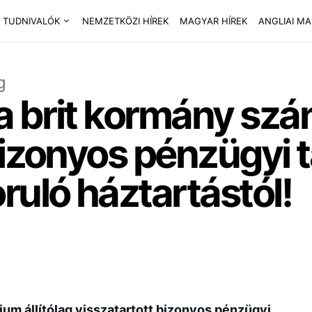
 TUDNIVALÓK
NEMZETKÖZI HÍREK
MAGYAR HÍREK
ANGLIAI M
g
 a brit kormány sz
 bizonyos pénzügyi
ruló háztartástól!
um állítólag visszatartott bizonyos pénzügyi