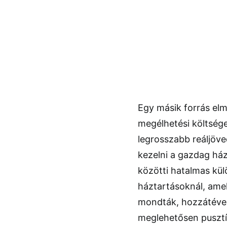
Egy másik forrás elm
megélhetési költség
legrosszabb reáljöv
kezelni a gazdag há
közötti hatalmas kül
háztartásoknál, ame
mondták, hozzátéve 
meglehetősen pusztít