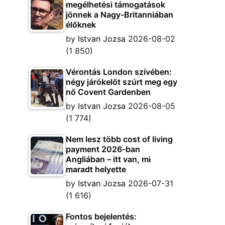
megélhetési támogatások
jönnek a Nagy-Britanniában
élőknek
by
Istvan Jozsa
2026-08-02
(1 850)
Vérontás London szívében:
négy járókelőt szúrt meg egy
nő Covent Gardenben
by
Istvan Jozsa
2026-08-05
(1 774)
Nem lesz több cost of living
payment 2026-ban
Angliában – itt van, mi
maradt helyette
by
Istvan Jozsa
2026-07-31
(1 616)
Fontos bejelentés: