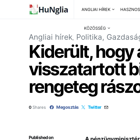
ANGLIAI HÍREK
HASZNOS
KÖZÖSSÉG
Angliai hírek
Politika, Gazdasá
Kiderült, hogy
visszatartott
rengeteg rászo
Megosztás
Twitter
0
Shares
Published on
A pénzügyminisztéri