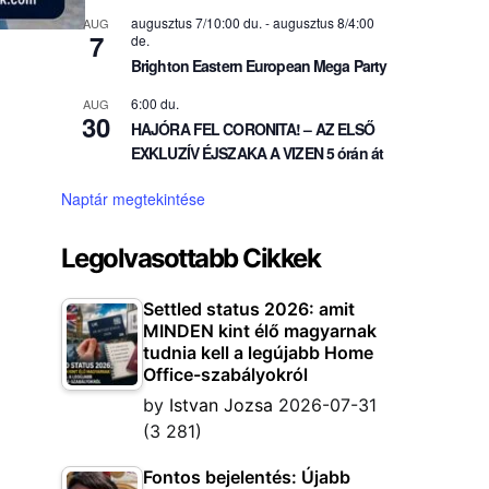
augusztus 7/10:00 du.
-
augusztus 8/4:00
AUG
7
de.
Brighton Eastern European Mega Party
6:00 du.
AUG
30
HAJÓRA FEL CORONITA! – AZ ELSŐ
EXKLUZÍV ÉJSZAKA A VIZEN 5 órán át
Naptár megtekintése
Legolvasottabb Cikkek
Settled status 2026: amit
MINDEN kint élő magyarnak
tudnia kell a legújabb Home
Office-szabályokról
by
Istvan Jozsa
2026-07-31
(3 281)
Fontos bejelentés: Újabb