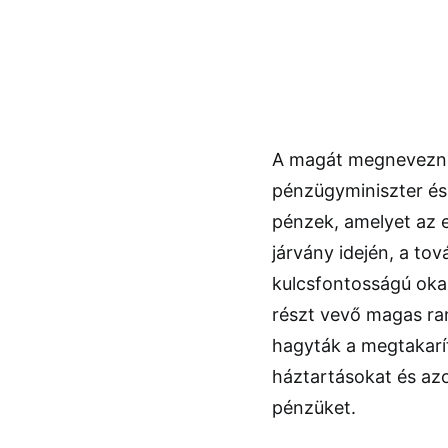
A magát megnevezni 
pénzügyminiszter és
pénzek, amelyet az 
járvány idején, a to
kulcsfontosságú oka
részt vevő magas rang
hagyták a megtakarí
háztartásokat és azo
pénzüket.