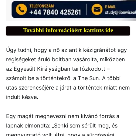
További információért kattints ide
Úgy tudni, hogy a nő az antik kézigránátot egy
régiségeket áruló boltban vásárolta, miközben
az Egyesült Királyságban tartózkodott –
számolt be a történtekről a The Sun. A többi
utas szerencséjére a járat a történtek miatt nem
indult késve.
Egy magát megnevezni nem kívánó forrás a
lapnak elmondta: „Senki sem sérült meg, és
megnyugtató volt látni, hogy a sürgősségi