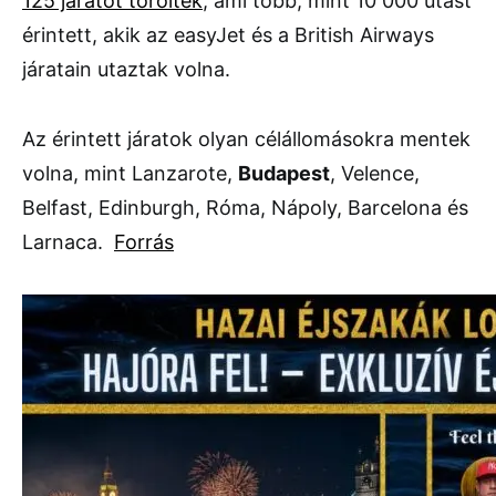
125 járatot töröltek
, ami több, mint 10 000 utast
érintett, akik az easyJet és a British Airways
járatain utaztak volna.
Az érintett járatok olyan célállomásokra mentek
volna, mint Lanzarote,
Budapest
, Velence,
Belfast, Edinburgh, Róma, Nápoly, Barcelona és
Larnaca.
Forrás