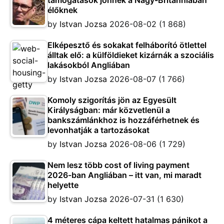
támogatások jönnek a Nagy-Britanniában
élőknek
by
Istvan Jozsa
2026-08-02
(1 868)
Elképesztő és sokakat felháborító ötlettel
álltak elő: a külföldieket kizárnák a szociális
lakásokból Angliában
by
Istvan Jozsa
2026-08-07
(1 766)
Komoly szigorítás jön az Egyesült
Királyságban: már közvetlenül a
bankszámlánkhoz is hozzáférhetnek és
levonhatják a tartozásokat
by
Istvan Jozsa
2026-08-06
(1 729)
Nem lesz több cost of living payment
2026-ban Angliában – itt van, mi maradt
helyette
by
Istvan Jozsa
2026-07-31
(1 630)
4 méteres cápa keltett hatalmas pánikot a