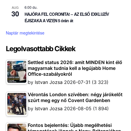
6:00 du.
AUG
30
HAJÓRA FEL CORONITA! – AZ ELSŐ EXKLUZÍV
ÉJSZAKA A VIZEN 5 órán át
Naptár megtekintése
Legolvasottabb Cikkek
Settled status 2026: amit MINDEN kint élő
magyarnak tudnia kell a legújabb Home
Office-szabályokról
by
Istvan Jozsa
2026-07-31
(3 323)
Vérontás London szívében: négy járókelőt
szúrt meg egy nő Covent Gardenben
by
Istvan Jozsa
2026-08-05
(1 894)
Fontos bejelentés: Újabb megélhetési