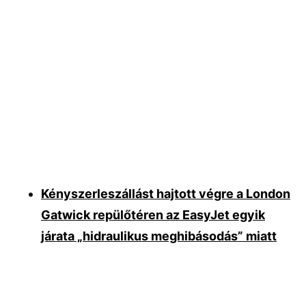
Kényszerleszállást hajtott végre a London
Gatwick repülőtéren az EasyJet egyik
járata „hidraulikus meghibásodás” miatt