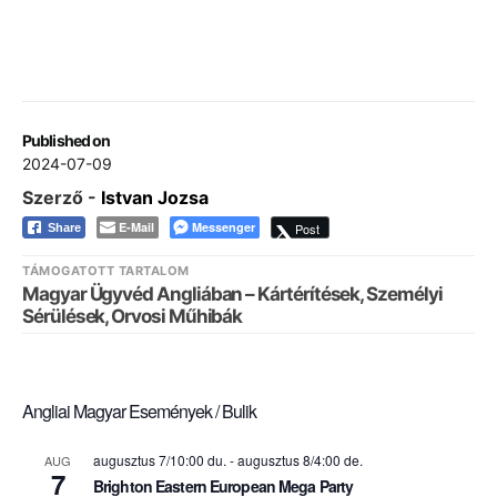
Published on
2024-07-09
Szerző -
Istvan Jozsa
E-Mail
Messenger
Post
Share
TÁMOGATOTT TARTALOM
Magyar Ügyvéd Angliában – Kártérítések, Személyi
Sérülések, Orvosi Műhibák
Angliai Magyar Események / Bulik
augusztus 7/10:00 du.
-
augusztus 8/4:00 de.
AUG
7
Brighton Eastern European Mega Party