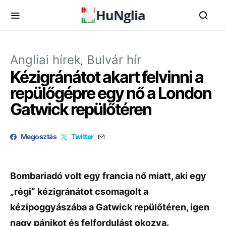
Angliai hírek
Bulvár hír
Kézigránátot akart felvinni a
repülőgépre egy nő a London
Gatwick repülőtéren
Megosztás
Twitter
Bombariadó volt egy francia nő miatt, aki egy
„régi” kézigránátot csomagolt a
kézipoggyászába a Gatwick repülőtéren, igen
nagy pánikot és felfordulást okozva.