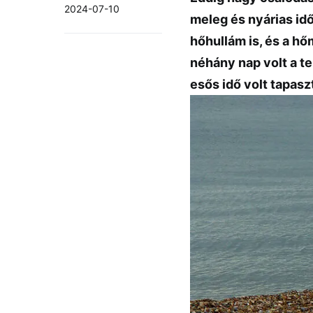
2024-07-10
meleg és nyárias id
hőhullám is, és a h
néhány nap volt a t
esős idő volt tapas