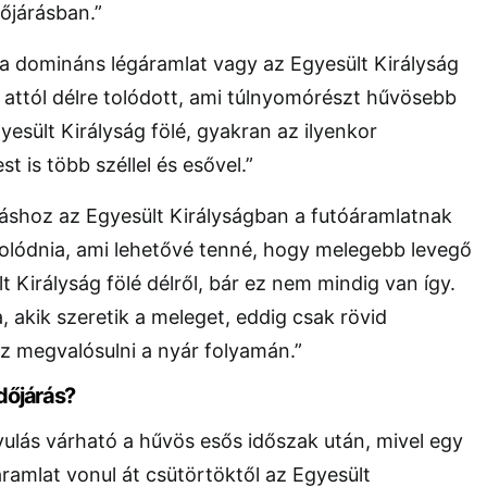
dőjárásban.”
a domináns légáramlat vagy az Egyesült Királyság
gy attól délre tolódott, ami túlnyomórészt hűvösebb
yesült Királyság fölé, gyakran az ilyenkor
 is több széllel és esővel.”
ráshoz az Egyesült Királyságban a futóáramlatnak
tolódnia, ami lehetővé tenné, hogy melegebb levegő
 Királyság fölé délről, bár ez nem mindig van így.
 akik szeretik a meleget, eddig csak rövid
z megvalósulni a nyár folyamán.”
időjárás?
ulás várható a hűvös esős időszak után, mivel egy
amlat vonul át csütörtöktől az Egyesült