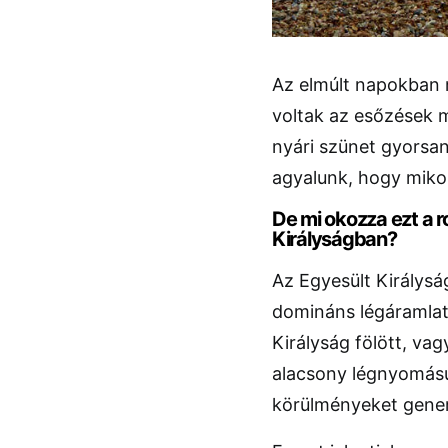
Az elmúlt napokban 
voltak az esőzések m
nyári szünet gyorsa
agyalunk, hogy mikor
De mi okozza ezt a r
Királyságban?
Az Egyesült Királyság
domináns légáramlat 
Királyság fölött, vag
alacsony légnyomású 
körülményeket gener