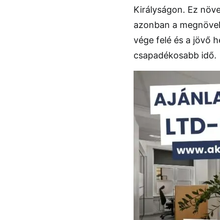
Királyságon. Ez növel
azonban a megnöveke
vége felé és a jövő hé
csapadékosabb idő.