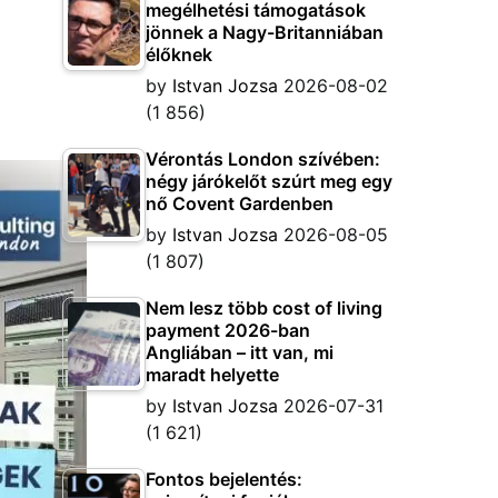
megélhetési támogatások
jönnek a Nagy-Britanniában
élőknek
by
Istvan Jozsa
2026-08-02
(1 856)
Vérontás London szívében:
négy járókelőt szúrt meg egy
nő Covent Gardenben
by
Istvan Jozsa
2026-08-05
(1 807)
Nem lesz több cost of living
payment 2026-ban
Angliában – itt van, mi
maradt helyette
by
Istvan Jozsa
2026-07-31
(1 621)
Fontos bejelentés: