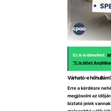
Ez is érdekelhet:
M
°C is jöhet Angliáb
Várható-e hőhullám
Erre a kérdésre neh
megjósolni az időjár
biztató jelek vannak