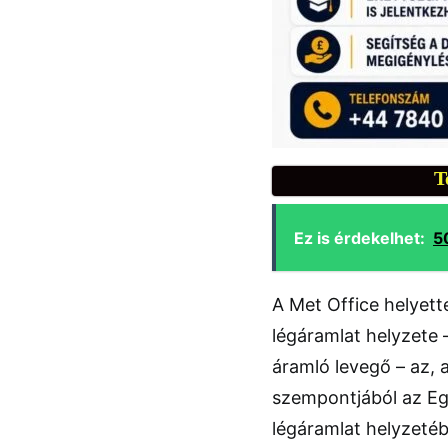
T
Ez is érdekelhet:
5
A Met Office helyett
légáramlat helyzete
áramló levegő – az, 
szempontjából az Eg
légáramlat helyzet