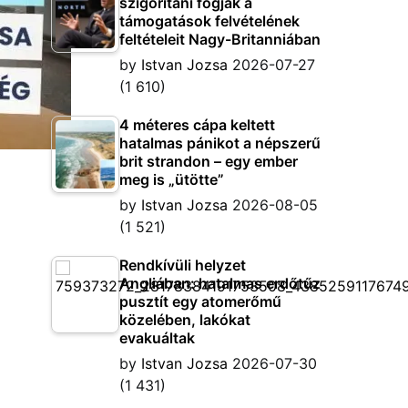
szigorítani fogják a
támogatások felvételének
feltételeit Nagy-Britanniában
by
Istvan Jozsa
2026-07-27
(1 610)
4 méteres cápa keltett
hatalmas pánikot a népszerű
brit strandon – egy ember
meg is „ütötte”
by
Istvan Jozsa
2026-08-05
(1 521)
Rendkívüli helyzet
Angliában: hatalmas erdőtűz
pusztít egy atomerőmű
közelében, lakókat
evakuáltak
by
Istvan Jozsa
2026-07-30
(1 431)