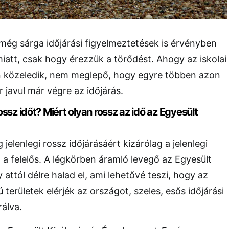
még sárga időjárási figyelmeztetések is érvényben
iatt, csak hogy érezzük a törődést. Ahogy az iskolai
n közeledik, nem meglepő, hogy egyre többen azon
 javul már végre az időjárás.
ossz időt? Miért olyan rossz az idő az Egyesült
 jelenlegi rossz időjárásáért kizárólag a jelenlegi
a felelős. A légkörben áramló levegő az Egyesült
y attól délre halad el, ami lehetővé teszi, hogy az
területek elérjék az országot, szeles, esős időjárási
álva.