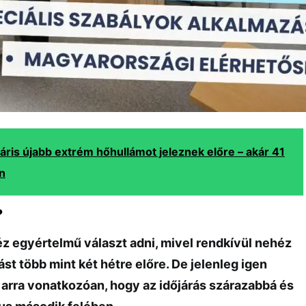
áris újabb extrém hőhullámot jeleznek előre – akár 41
an
?
éz egyértelmű választ adni, mivel rendkívül nehéz
ást több mint két hétre előre. De jelenleg igen
 arra vonatkozóan, hogy az időjárás szárazabbá és