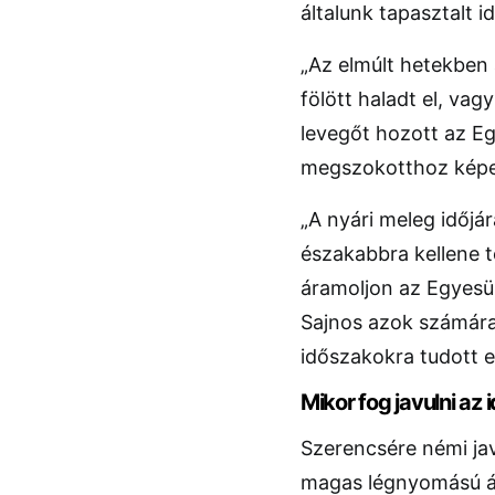
általunk tapasztalt i
„Az elmúlt hetekben 
fölött haladt el, va
levegőt hozott az Eg
megszokotthoz képest
„A nyári meleg időjá
északabbra kellene 
áramoljon az Egyesült
Sajnos azok számára,
időszakokra tudott e
Mikor fog javulni az 
Szerencsére némi jav
magas légnyomású ár