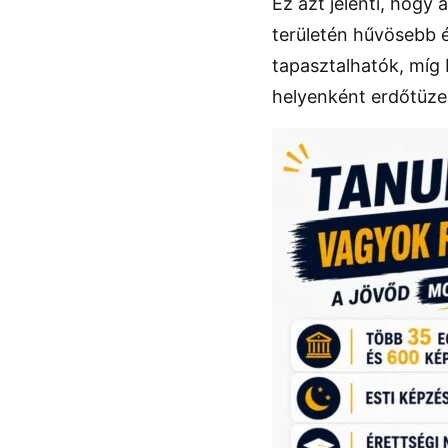
Ez azt jelenti, hogy
területén hűvösebb 
tapasztalhatók, míg
helyenként erdőtüzek