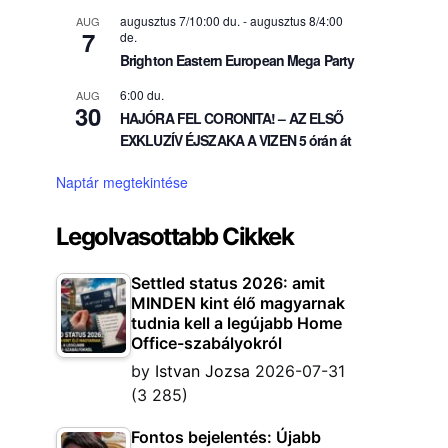
augusztus 7/10:00 du.
-
augusztus 8/4:00
AUG
7
de.
Brighton Eastern European Mega Party
6:00 du.
AUG
30
HAJÓRA FEL CORONITA! – AZ ELSŐ
EXKLUZÍV ÉJSZAKA A VIZEN 5 órán át
Naptár megtekintése
Legolvasottabb Cikkek
Settled status 2026: amit
MINDEN kint élő magyarnak
tudnia kell a legújabb Home
Office-szabályokról
by
Istvan Jozsa
2026-07-31
(3 285)
Fontos bejelentés: Újabb