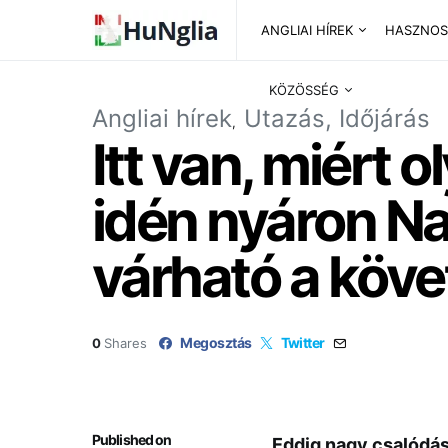
ANGLIAI HÍREK
HASZNOS
KÖZÖSSÉG
Angliai hírek
Utazás, Időjárás
Itt van, miért 
idén nyáron Na
várható a köv
Megosztás
Twitter
0
Shares
Published on
Eddig nagy csalódás