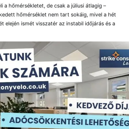
i a hőmérsékletet, de csak a júliusi átlagig –
dett hőmérséklet nem tart sokáig, mivel a hét
t elején ismét visszatér az instabil időjárás és a