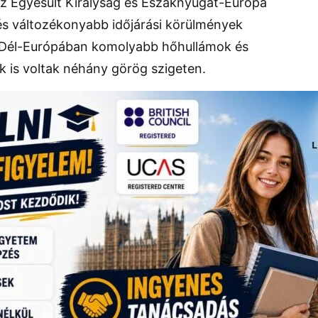
 az Egyesült Királyság és Északnyugat-Európa
és változékonyabb időjárási körülmények
 Dél-Európában komolyabb hőhullámok és
 is voltak néhány görög szigeten.