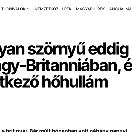
 TUDNIVALÓK
NEMZETKÖZI HÍREK
MAGYAR HÍREK
ANGLIAI M
olyan szörnyű eddig
gy-Britanniában, 
etkező hőhullám
 a brit nyár. Bár múlt hónapban volt néhány napnyi