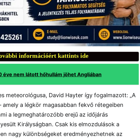
ovábbi információért kattints ide
0 éve nem látott hőhullám jöhet Angliában
es meteorológusa, David Hayter így fogalmazott: „A
 – amely a légkör magasabban fekvő rétegeiben
ami a legmeghatározóbb erejű az időjárás
yesült Királyságban. Csak kis elmozdulások a
ében nagy különbségeket eredményezhetnek az