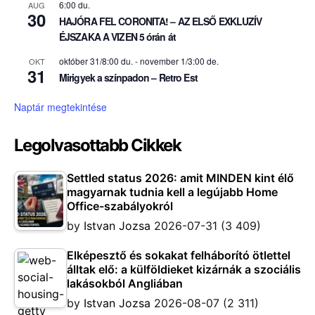
6:00 du.
AUG
30
HAJÓRA FEL CORONITA! – AZ ELSŐ EXKLUZÍV
ÉJSZAKA A VIZEN 5 órán át
október 31/8:00 du.
-
november 1/3:00 de.
OKT
31
Mirigyek a színpadon – Retro Est
Naptár megtekintése
Legolvasottabb Cikkek
Settled status 2026: amit MINDEN kint élő
magyarnak tudnia kell a legújabb Home
Office-szabályokról
by
Istvan Jozsa
2026-07-31
(3 409)
Elképesztő és sokakat felháborító ötlettel
álltak elő: a külföldieket kizárnák a szociális
lakásokból Angliában
by
Istvan Jozsa
2026-08-07
(2 311)