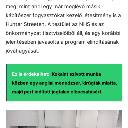
meg, mint ahol egy már meglévő másik
kábítószer fogyasztókat kezelő létesítmény is a
Hunter Streeten. A testület az NHS és az
önkormányzat tisztviselőiből áll, és egy korábbi
jelentésében javasolta a program elindításának
jóváhagyását.
Ez is érdekelhet:
Kokaint szívott munka
közben egy angliai menedzser, kirúgták miatta,
majd pert indított jogtalan elbocsátásért