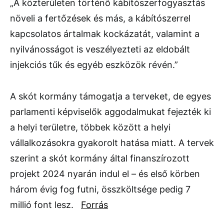
„A közterületen történő kábítószerfogyasztás
növeli a fertőzések és más, a kábítószerrel
kapcsolatos ártalmak kockázatát, valamint a
nyilvánosságot is veszélyezteti az eldobált
injekciós tűk és egyéb eszközök révén.”
A skót kormány támogatja a terveket, de egyes
parlamenti képviselők aggodalmukat fejezték ki
a helyi területre, többek között a helyi
vállalkozásokra gyakorolt hatása miatt. A tervek
szerint a skót kormány által finanszírozott
projekt 2024 nyarán indul el – és első körben
három évig fog futni, összköltsége pedig 7
millió font lesz.
Forrás