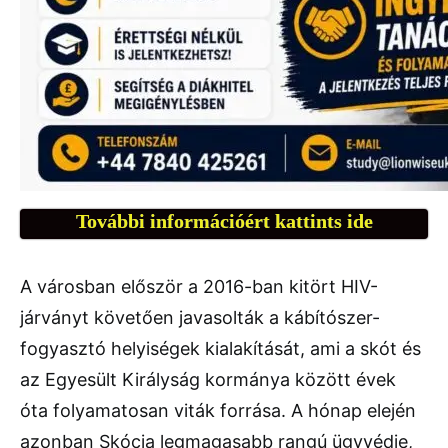
További információért kattints ide
A városban először a 2016-ban kitört HIV-
járványt követően javasolták a kábítószer-
fogyasztó helyiségek kialakítását, ami a skót és
az Egyesült Királyság kormánya között évek
óta folyamatosan viták forrása. A hónap elején
azonban Skócia legmagasabb rangú ügyvédje,