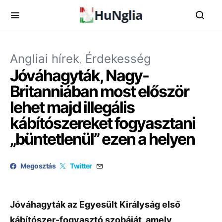
Angliai hírek
Érdekesség
Jóváhagyták, Nagy-
Britanniában most először
lehet majd illegális
kábítószereket fogyasztani
„büntetlenül” ezen a helyen
Megosztás
Twitter
Jóváhagyták az Egyesült Királyság első
kábítószer-fogyasztó szobáját, amely