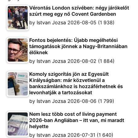
Vérontás London szívében: négy járókelőt
szúrt meg egy nő Covent Gardenben
by
Istvan Jozsa
2026-08-05
(1 938)
Fontos bejelentés: Újabb megélhetési
támogatások jönnek a Nagy-Britanniában
élőknek
by
Istvan Jozsa
2026-08-02
(1 884)
Komoly szigorítás jön az Egyesült
Királyságban: már közvetlenül a
bankszámlánkhoz is hozzáférhetnek és
levonhatják a tartozásokat
by
Istvan Jozsa
2026-08-06
(1 799)
Nem lesz több cost of living payment
2026-ban Angliában – itt van, mi maradt
helyette
by
Istvan Jozsa
2026-07-31
(1 640)