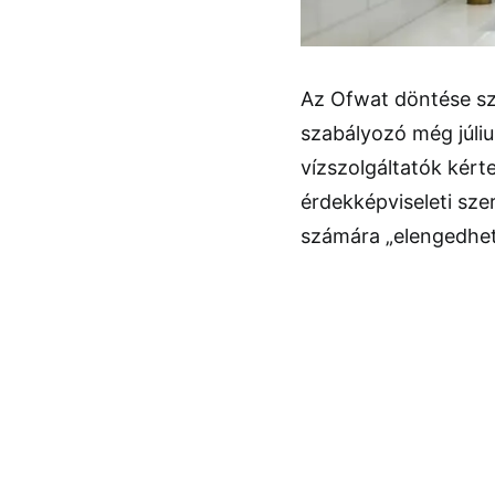
Az Ofwat döntése sz
szabályozó még júliu
vízszolgáltatók kért
érdekképviseleti sz
számára „elengedhete