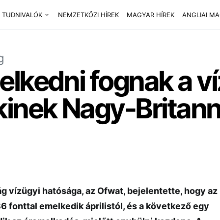
 TUDNIVALÓK
NEMZETKÖZI HÍREK
MAGYAR HÍREK
ANGLIAI M
g
elkedni fognak a v
kinek Nagy-Britan
g vízügyi hatósága, az Ofwat, bejelentette, hogy az
86 fonttal emelkedik áprilistól, és a következő egy