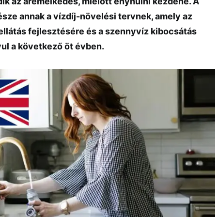
ik az áremelkedés, mielőtt enyhülni kezdene. A
sze annak a vízdíj-növelési tervnek, amely az
zellátás fejlesztésére és a szennyvíz kibocsátás
ul a következő öt évben.