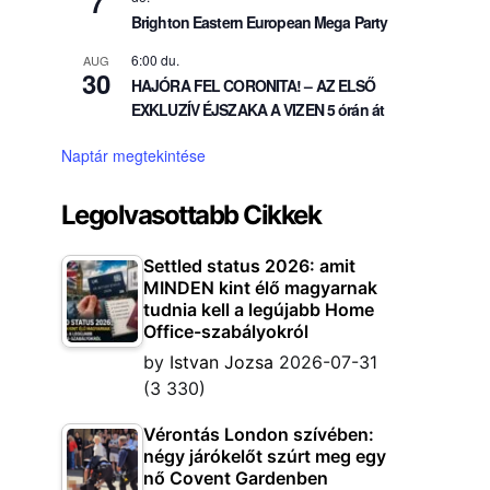
7
Brighton Eastern European Mega Party
6:00 du.
AUG
30
HAJÓRA FEL CORONITA! – AZ ELSŐ
EXKLUZÍV ÉJSZAKA A VIZEN 5 órán át
Naptár megtekintése
Legolvasottabb Cikkek
Settled status 2026: amit
MINDEN kint élő magyarnak
tudnia kell a legújabb Home
Office-szabályokról
by
Istvan Jozsa
2026-07-31
(3 330)
Vérontás London szívében:
négy járókelőt szúrt meg egy
nő Covent Gardenben