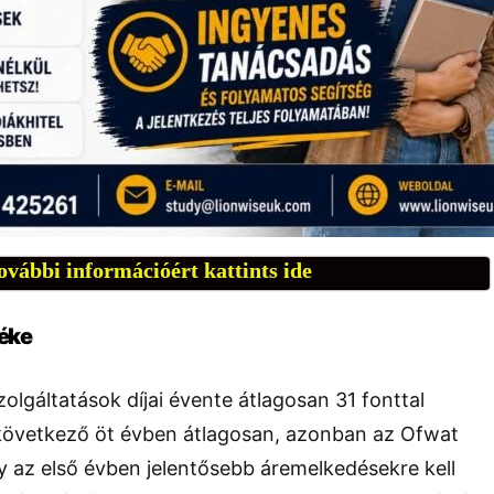
ovábbi információért kattints ide
éke
olgáltatások díjai évente átlagosan 31 fonttal
övetkező öt évben átlagosan, azonban az Ofwat
y az első évben jelentősebb áremelkedésekre kell