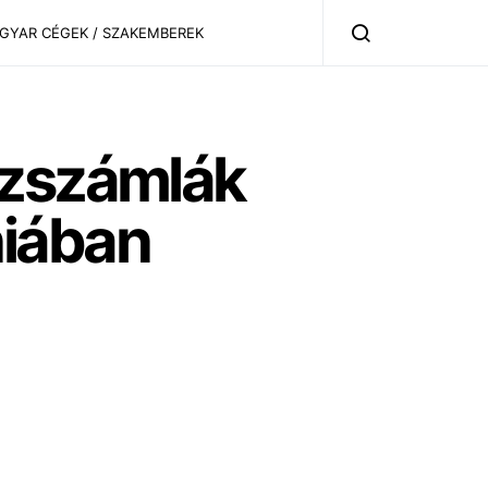
AGYAR CÉGEK / SZAKEMBEREK
ízszámlák
niában