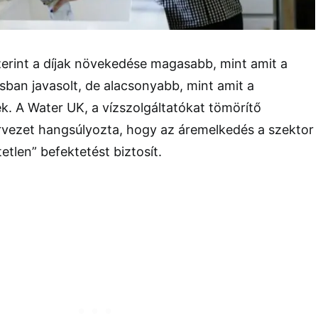
erint a díjak növekedése magasabb, mint amit a
sban javasolt, de alacsonyabb, mint amit a
ek. A Water UK, a vízszolgáltatókat tömörítő
ervezet hangsúlyozta, hogy az áremelkedés a szektor
tlen” befektetést biztosít.