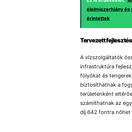
Ez is érdekelhet:
K
élelmiszerhiány és 
érintettek
Tervezett fejleszté
A vízszolgáltatók ös
infrastruktúra fejle
folyókat és tengerek
biztosíthatnak a fo
területenként eltérő
számíthatnak az egy
díj 642 fontra nőhet