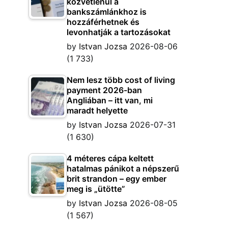
közvetlenül a
bankszámlánkhoz is
hozzáférhetnek és
levonhatják a tartozásokat
by
Istvan Jozsa
2026-08-06
(1 733)
Nem lesz több cost of living
payment 2026-ban
Angliában – itt van, mi
maradt helyette
by
Istvan Jozsa
2026-07-31
(1 630)
4 méteres cápa keltett
hatalmas pánikot a népszerű
brit strandon – egy ember
meg is „ütötte”
by
Istvan Jozsa
2026-08-05
(1 567)