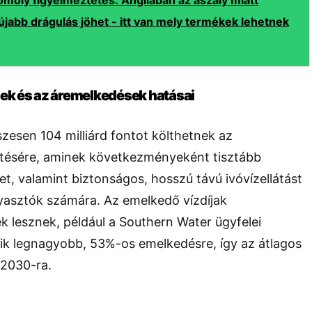
omoly figyelmeztetés: Angliában az aszály miatt
újabb drágulás jöhet - itt van mely termékek lehetnek
sek és az áremelkedések hatásai
szesen 104 milliárd fontot költhetnek az
sztésére, aminek következményeként tisztább
et, valamint biztonságos, hosszú távú ivóvízellátást
gyasztók számára. Az emelkedő vízdíjak
ek lesznek, például a Southern Water ügyfelei
ik legnagyobb, 53%-os emelkedésre, így az átlagos
 2030-ra.