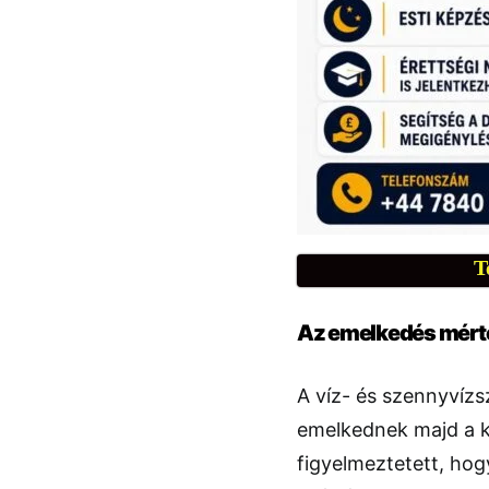
T
Az emelkedés mért
A víz- és szennyvízsz
emelkednek majd a k
figyelmeztetett, hog