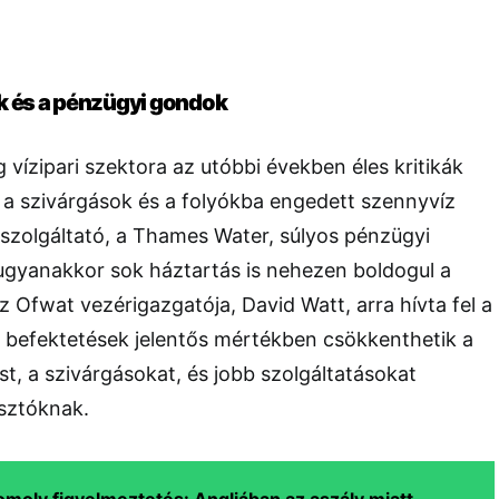
k és a pénzügyi gondok
 vízipari szektora az utóbbi években éles kritikák
 a szivárgások és a folyókba engedett szennyvíz
szolgáltató, a Thames Water, súlyos pénzügyi
ugyanakkor sok háztartás is nehezen boldogul a
z Ofwat vezérigazgatója, David Watt, arra hívta fel a
j befektetések jelentős mértékben csökkenthetik a
t, a szivárgásokat, és jobb szolgáltatásokat
asztóknak.