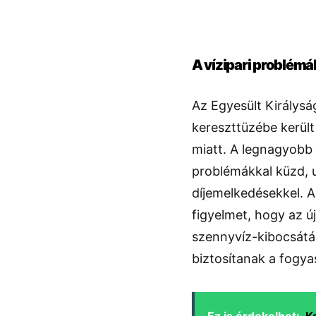
A vízipari problémá
Az Egyesült Királyság
kereszttüzébe került
miatt. A legnagyobb 
problémákkal küzd, 
díjemelkedésekkel. A
figyelmet, hogy az ú
szennyvíz-kibocsátás
biztosítanak a fogy