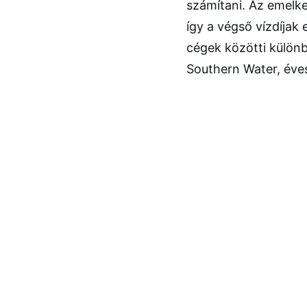
számítani. Az emelk
így a végső vízdíjak
cégek közötti különb
Southern Water, éves