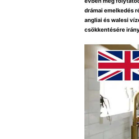
évben még folytatód
drámai emelkedés ré
angliai és walesi ví
csökkentésére irány