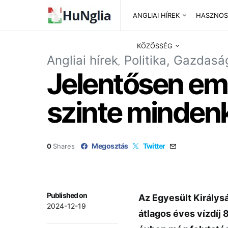
ANGLIAI HÍREK
HASZNOS
KÖZÖSSÉG
Angliai hírek
Politika, Gazdasá
Jelentősen em
szinte minden
Megosztás
Twitter
0
Shares
Published on
Az Egyesült Királysá
2024-12-19
átlagos éves vízdíj 