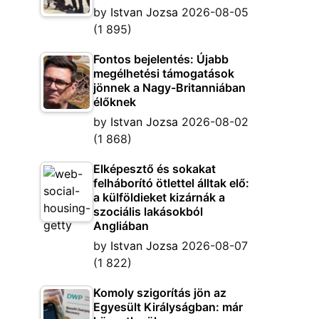
by
Istvan Jozsa
2026-08-05
(1 895)
Fontos bejelentés: Újabb
megélhetési támogatások
jönnek a Nagy-Britanniában
élőknek
by
Istvan Jozsa
2026-08-02
(1 868)
Elképesztő és sokakat
felháborító ötlettel álltak elő:
a külföldieket kizárnák a
szociális lakásokból
Angliában
by
Istvan Jozsa
2026-08-07
(1 822)
Komoly szigorítás jön az
Egyesült Királyságban: már