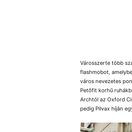
Városszerte több sz
flashmobot, amelyben
város nevezetes pont
Petőfit korhű ruhákb
Archtól az Oxford Ci
pedig Pilvax híján e