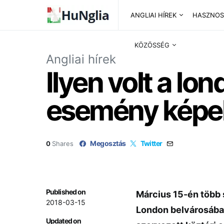
ANGLIAI HÍREK
HASZNOS
KÖZÖSSÉG
Angliai hírek
Ilyen volt a lo
esemény képe
Megosztás
Twitter
0
Shares
Published on
Március 15-én több s
2018-03-15
London belvárosában
Updated on