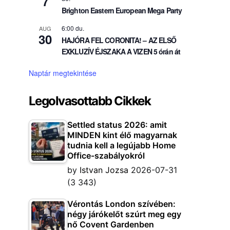
7
Brighton Eastern European Mega Party
6:00 du.
AUG
30
HAJÓRA FEL CORONITA! – AZ ELSŐ
EXKLUZÍV ÉJSZAKA A VIZEN 5 órán át
Naptár megtekintése
Legolvasottabb Cikkek
Settled status 2026: amit
MINDEN kint élő magyarnak
tudnia kell a legújabb Home
Office-szabályokról
by
Istvan Jozsa
2026-07-31
(3 343)
Vérontás London szívében:
négy járókelőt szúrt meg egy
nő Covent Gardenben