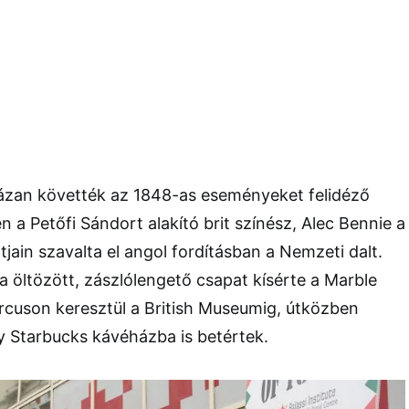
ázan követték az 1848-as eseményeket felidéző
 a Petőfi Sándort alakító brit színész, Alec Bennie a
jain szavalta el angol fordításban a Nemzeti dalt.
a öltözött, zászlólengető csapat kísérte a Marble
rcuson keresztül a British Museumig, útközben
gy Starbucks kávéházba is betértek.