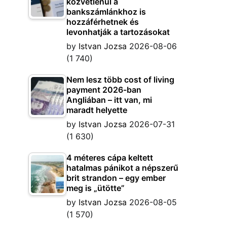
közvetlenül a
bankszámlánkhoz is
hozzáférhetnek és
levonhatják a tartozásokat
by
Istvan Jozsa
2026-08-06
(1 740)
Nem lesz több cost of living
payment 2026-ban
Angliában – itt van, mi
maradt helyette
by
Istvan Jozsa
2026-07-31
(1 630)
4 méteres cápa keltett
hatalmas pánikot a népszerű
brit strandon – egy ember
meg is „ütötte”
by
Istvan Jozsa
2026-08-05
(1 570)