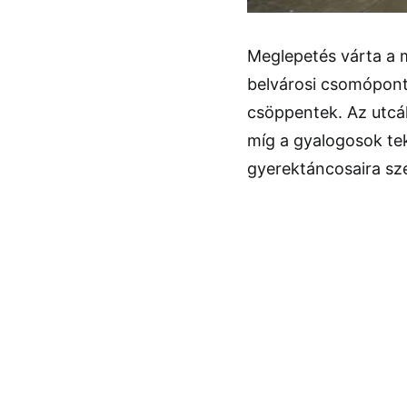
Meglepetés várta a 
belvárosi csomópont
csöppentek. Az utcá
míg a gyalogosok te
gyerektáncosaira sz