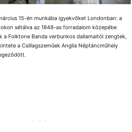
március 15-én munkába igyekvőket Londonban: a
okon sétálva az 1848-as forradalom közepébe
k a Folktone Banda verbunkos dallamaitól zengtek,
kintete a Csillagszeműek Anglia Néptáncműhely
egeződött.