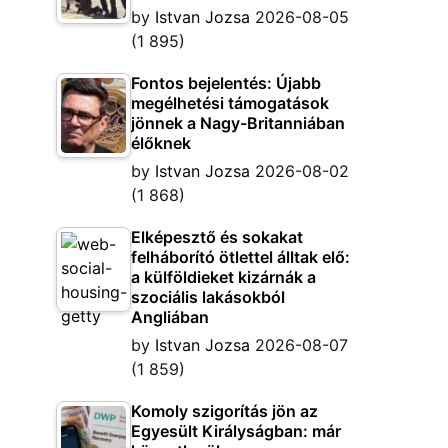
by
Istvan Jozsa
2026-08-05
(1 895)
Fontos bejelentés: Újabb
megélhetési támogatások
jönnek a Nagy-Britanniában
élőknek
by
Istvan Jozsa
2026-08-02
(1 868)
Elképesztő és sokakat
felháborító ötlettel álltak elő:
a külföldieket kizárnák a
szociális lakásokból
Angliában
by
Istvan Jozsa
2026-08-07
(1 859)
Komoly szigorítás jön az
Egyesült Királyságban: már