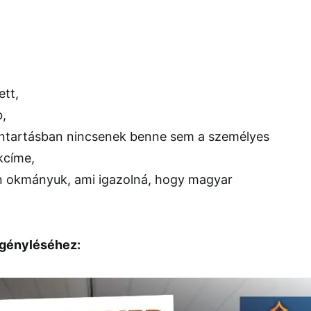
ett,
b,
ántartásban nincsenek benne sem a személyes
kcíme,
n okmányuk, ami igazolná, hogy magyar
igényléséhez: