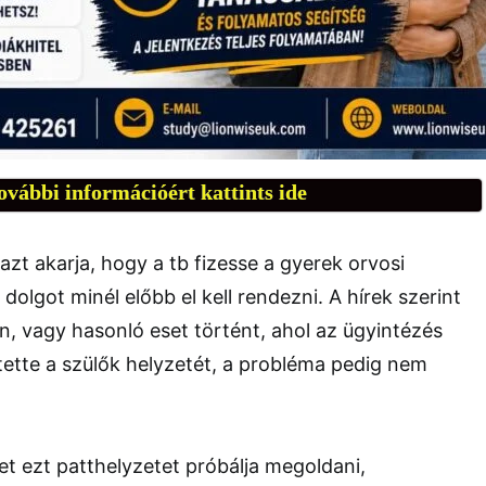
ovábbi információért kattints ide
azt akarja, hogy a tb fizesse a gyerek orvosi
a dolgot minél előbb el kell rendezni. A hírek szerint
en, vagy hasonló eset történt, ahol az ügyintézés
nítette a szülők helyzetét, a probléma pedig nem
t ezt patthelyzetet próbálja megoldani,