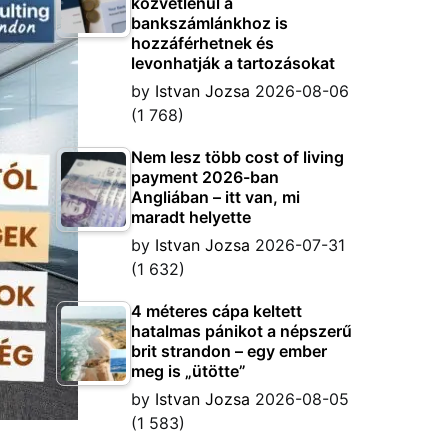
közvetlenül a
bankszámlánkhoz is
hozzáférhetnek és
levonhatják a tartozásokat
by
Istvan Jozsa
2026-08-06
(1 768)
Nem lesz több cost of living
payment 2026-ban
Angliában – itt van, mi
maradt helyette
by
Istvan Jozsa
2026-07-31
(1 632)
4 méteres cápa keltett
hatalmas pánikot a népszerű
brit strandon – egy ember
meg is „ütötte”
by
Istvan Jozsa
2026-08-05
(1 583)