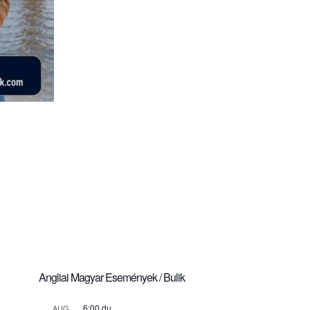
Angliai Magyar Események / Bulik
6:00 du.
AUG