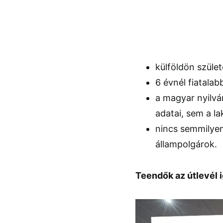
külföldön szület
6 évnél fiatalab
a magyar nyilv
adatai, sem a la
nincs semmilye
állampolgárok.
Teendők az útlevél 