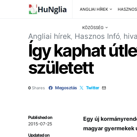
ANGLIAI HÍREK
HASZNOS
KÖZÖSSÉG
Angliai hírek
Hasznos Infó
hiv
Így kaphat útl
született
Megosztás
Twitter
0
Shares
Published on
Egy új kormányrende
2015-07-25
magyar gyermekek ú
Updated on