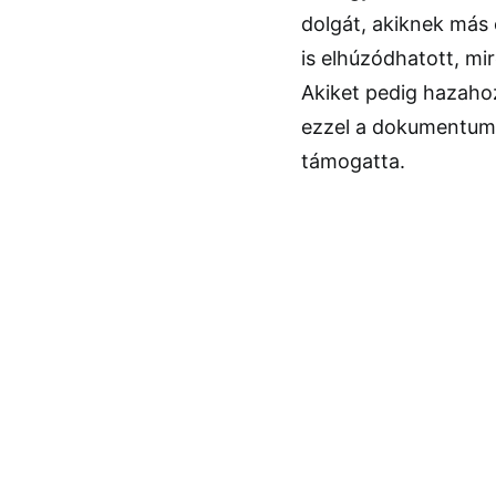
dolgát, akiknek más o
is elhúzódhatott, m
Akiket pedig hazaho
ezzel a dokumentumm
támogatta.