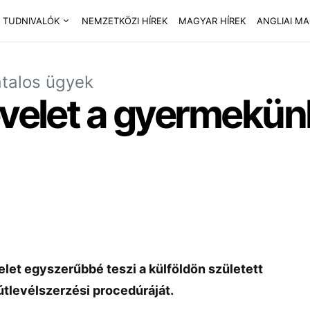
 TUDNIVALÓK
NEMZETKÖZI HÍREK
MAGYAR HÍREK
ANGLIAI M
atalos ügyek
evelet a gyermekünk
let egyszerűbbé teszi a külföldön született
tlevélszerzési procedúráját.