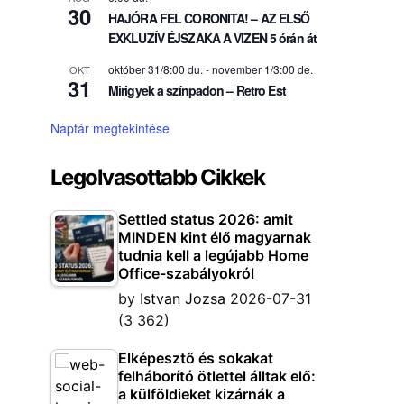
30
HAJÓRA FEL CORONITA! – AZ ELSŐ
EXKLUZÍV ÉJSZAKA A VIZEN 5 órán át
október 31/8:00 du.
-
november 1/3:00 de.
OKT
31
Mirigyek a színpadon – Retro Est
Naptár megtekintése
Legolvasottabb Cikkek
Settled status 2026: amit
MINDEN kint élő magyarnak
tudnia kell a legújabb Home
Office-szabályokról
by
Istvan Jozsa
2026-07-31
(3 362)
Elképesztő és sokakat
felháborító ötlettel álltak elő:
a külföldieket kizárnák a