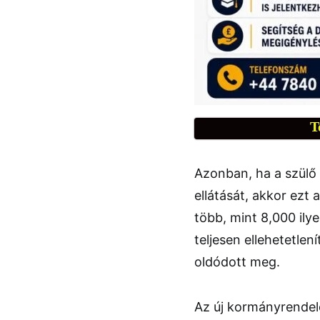
T
Azonban, ha a szülő 
ellátását, akkor ezt 
több, mint 8,000 ily
teljesen ellehetetle
oldódott meg.
Az új kormányrendele