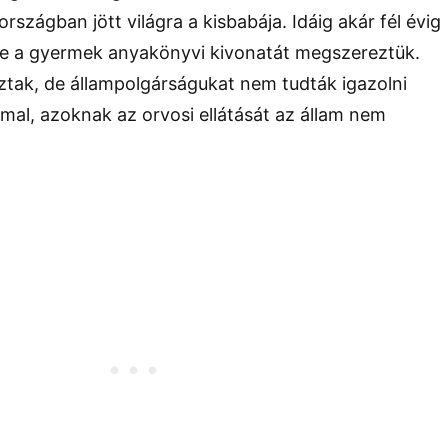
rszágban jött világra a kisbabája. Idáig akár fél évig
ire a gyermek anyakönyvi kivonatát megszereztük.
ztak, de állampolgárságukat nem tudták igazolni
al, azoknak az orvosi ellátását az állam nem