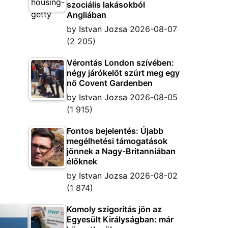
szociális lakásokból
Angliában
by
Istvan Jozsa
2026-08-07
(2 205)
Vérontás London szívében:
négy járókelőt szúrt meg egy
nő Covent Gardenben
by
Istvan Jozsa
2026-08-05
(1 915)
Fontos bejelentés: Újabb
megélhetési támogatások
jönnek a Nagy-Britanniában
élőknek
by
Istvan Jozsa
2026-08-02
(1 874)
Komoly szigorítás jön az
Egyesült Királyságban: már