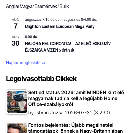
Angliai Magyar Események / Bulik
augusztus 7/10:00 du.
-
augusztus 8/4:00 de.
AUG
7
Brighton Eastern European Mega Party
6:00 du.
AUG
30
HAJÓRA FEL CORONITA! – AZ ELSŐ EXKLUZÍV
ÉJSZAKA A VIZEN 5 órán át
Naptár megtekintése
Legolvasottabb Cikkek
Settled status 2026: amit MINDEN kint élő
magyarnak tudnia kell a legújabb Home
Office-szabályokról
by
Istvan Jozsa
2026-07-31
(3 230)
Fontos bejelentés: Újabb megélhetési
támogatások jönnek a Nagy-Britanniában