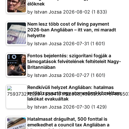
élőknek
by
Istvan Jozsa
2026-08-02
(1 833)
Nem lesz több cost of living payment
2026-ban Angliában – itt van, mi maradt
helyette
by
Istvan Jozsa
2026-07-31
(1 601)
Fontos bejelentés: szigorítani fogják a
támogatások felvételének feltételeit Nagy-
Britanniában
by
Istvan Jozsa
2026-07-27
(1 601)
Rendkívüli helyzet Angliában: hatalmas
erdőtűz pusztít egy atomerőmű közelében,
lakókat evakuáltak
by
Istvan Jozsa
2026-07-30
(1 429)
Hatalmasat drágulhat, 500 fonttal is
emelkedhet a council tax Angliában a