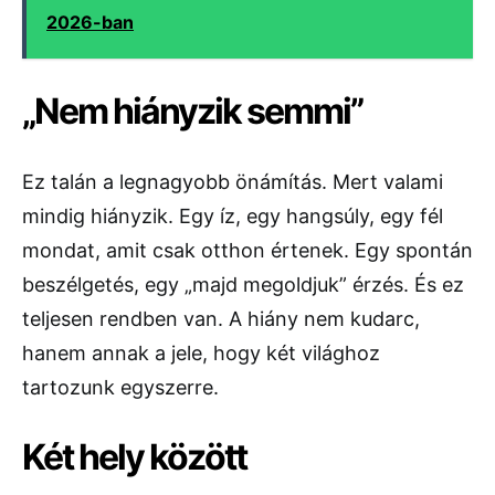
2026-ban
„Nem hiányzik semmi”
Ez talán a legnagyobb önámítás. Mert valami
mindig hiányzik. Egy íz, egy hangsúly, egy fél
mondat, amit csak otthon értenek. Egy spontán
beszélgetés, egy „majd megoldjuk” érzés. És ez
teljesen rendben van. A hiány nem kudarc,
hanem annak a jele, hogy két világhoz
tartozunk egyszerre.
Két hely között