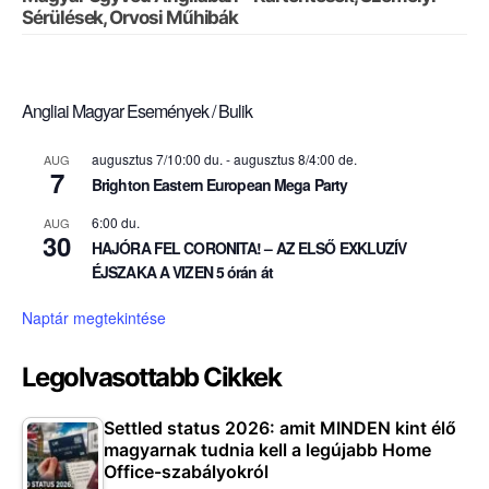
Sérülések, Orvosi Műhibák
Angliai Magyar Események / Bulik
augusztus 7/10:00 du.
-
augusztus 8/4:00 de.
AUG
7
Brighton Eastern European Mega Party
6:00 du.
AUG
30
HAJÓRA FEL CORONITA! – AZ ELSŐ EXKLUZÍV
ÉJSZAKA A VIZEN 5 órán át
Naptár megtekintése
Legolvasottabb Cikkek
Settled status 2026: amit MINDEN kint élő
magyarnak tudnia kell a legújabb Home
Office-szabályokról