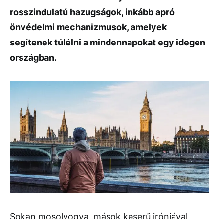
rosszindulatú hazugságok, inkább apró
önvédelmi mechanizmusok, amelyek
segítenek túlélni a mindennapokat egy idegen
országban.
Sokan mosolyogva, mások keserű iróniával