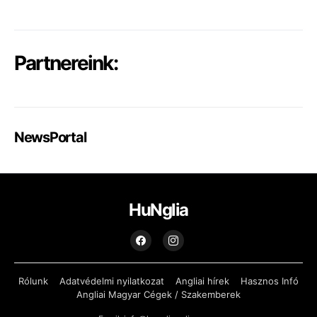
Partnereink:
NewsPortal
HuNglia
Rólunk
Adatvédelmi nyilatkozat
Angliai hírek
Hasznos Infó
Angliai Magyar Cégek / Szakemberek