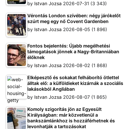
by
Istvan Jozsa
2026-07-31
(3 343)
Vérontás London szívében: négy járókelőt
szúrt meg egy nő Covent Gardenben
by
Istvan Jozsa
2026-08-05
(1 896)
Fontos bejelentés: Újabb megélhetési
támogatások jönnek a Nagy-Britanniában
élőknek
by
Istvan Jozsa
2026-08-02
(1 868)
Elképesztő és sokakat felháborító ötlettel
álltak elő: a külföldieket kizárnák a szociális
lakásokból Angliában
by
Istvan Jozsa
2026-08-07
(1 865)
Komoly szigorítás jön az Egyesült
Királyságban: már közvetlenül a
bankszámlánkhoz is hozzáférhetnek és
levonhatják a tartozásokat