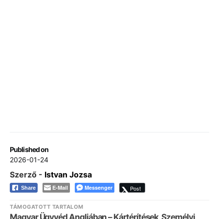
Published on
2026-01-24
Szerző -
Istvan Jozsa
E-Mail
Messenger
Post
Share
TÁMOGATOTT TARTALOM
Magyar Ügyvéd Angliában – Kártérítések, Személyi