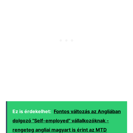
Ez is érdekelhet:
Fontos változás az Angliában
dolgozó "Self-employed" vállalkozóknak -
rengeteg angliai magyart is érint az MTD