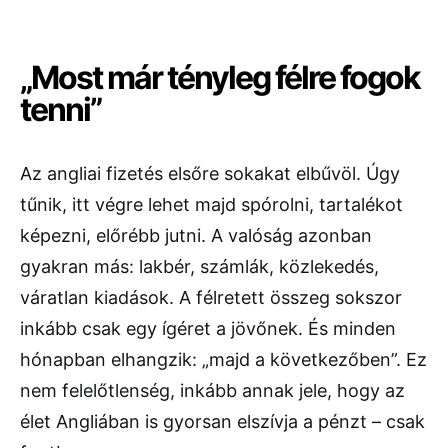
„Most már tényleg félre fogok
tenni”
Az angliai fizetés elsőre sokakat elbűvöl. Úgy
tűnik, itt végre lehet majd spórolni, tartalékot
képezni, előrébb jutni. A valóság azonban
gyakran más: lakbér, számlák, közlekedés,
váratlan kiadások. A félretett összeg sokszor
inkább csak egy ígéret a jövőnek. És minden
hónapban elhangzik: „majd a következőben”. Ez
nem felelőtlenség, inkább annak jele, hogy az
élet Angliában is gyorsan elszívja a pénzt – csak