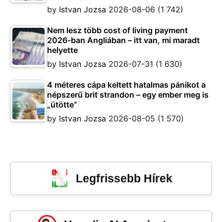
by
Istvan Jozsa
2026-08-06
(1 742)
Nem lesz több cost of living payment
2026-ban Angliában – itt van, mi maradt
helyette
by
Istvan Jozsa
2026-07-31
(1 630)
4 méteres cápa keltett hatalmas pánikot a
népszerű brit strandon – egy ember meg is
„ütötte”
by
Istvan Jozsa
2026-08-05
(1 570)
Legfrissebb Hírek