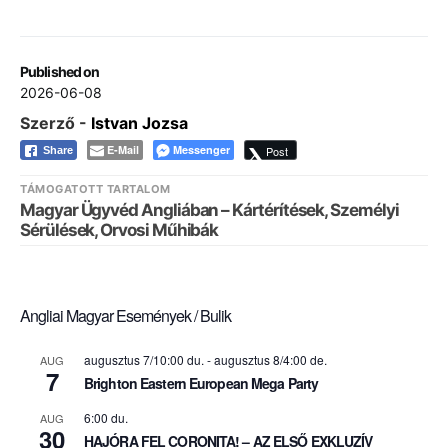
Published on
2026-06-08
Szerző -
Istvan Jozsa
E-Mail
Messenger
Post
Share
TÁMOGATOTT TARTALOM
Magyar Ügyvéd Angliában – Kártérítések, Személyi
Sérülések, Orvosi Műhibák
Angliai Magyar Események / Bulik
augusztus 7/10:00 du.
-
augusztus 8/4:00 de.
AUG
7
Brighton Eastern European Mega Party
6:00 du.
AUG
30
HAJÓRA FEL CORONITA! – AZ ELSŐ EXKLUZÍV