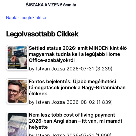
ÉJSZAKA A VIZEN 5 órán át
Naptár megtekintése
Legolvasottabb Cikkek
Settled status 2026: amit MINDEN kint élő
magyarnak tudnia kell a legújabb Home
Office-szabályokról
by
Istvan Jozsa
2026-07-31
(3 239)
Fontos bejelentés: Újabb megélhetési
támogatások jönnek a Nagy-Britanniában
élőknek
by
Istvan Jozsa
2026-08-02
(1 839)
Nem lesz több cost of living payment
2026-ban Angliában – itt van, mi maradt
helyette
by
Istvan Jozsa
2026-07-31
(1 606)