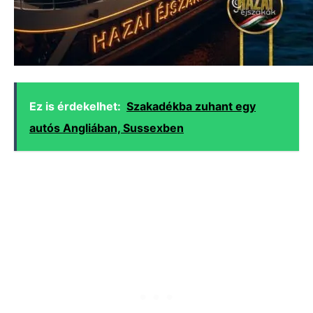
Ez is érdekelhet:
Szakadékba zuhant egy
autós Angliában, Sussexben