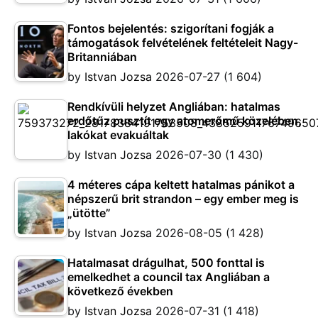
Fontos bejelentés: szigorítani fogják a
támogatások felvételének feltételeit Nagy-
Britanniában
by
Istvan Jozsa
2026-07-27
(1 604)
Rendkívüli helyzet Angliában: hatalmas
erdőtűz pusztít egy atomerőmű közelében,
lakókat evakuáltak
by
Istvan Jozsa
2026-07-30
(1 430)
4 méteres cápa keltett hatalmas pánikot a
népszerű brit strandon – egy ember meg is
„ütötte”
by
Istvan Jozsa
2026-08-05
(1 428)
Hatalmasat drágulhat, 500 fonttal is
emelkedhet a council tax Angliában a
következő években
by
Istvan Jozsa
2026-07-31
(1 418)