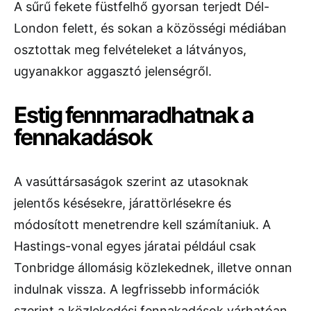
A sűrű fekete füstfelhő gyorsan terjedt Dél-
London felett, és sokan a közösségi médiában
osztottak meg felvételeket a látványos,
ugyanakkor aggasztó jelenségről.
Estig fennmaradhatnak a
fennakadások
A vasúttársaságok szerint az utasoknak
jelentős késésekre, járattörlésekre és
módosított menetrendre kell számítaniuk. A
Hastings-vonal egyes járatai például csak
Tonbridge állomásig közlekednek, illetve onnan
indulnak vissza. A legfrissebb információk
szerint a közlekedési fennakadások várhatóan