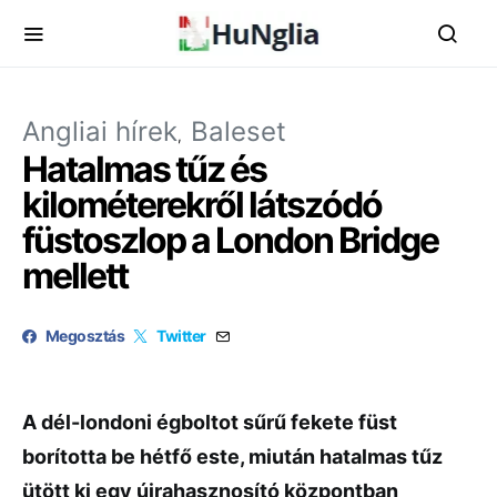
Angliai hírek
Baleset
Hatalmas tűz és
kilométerekről látszódó
füstoszlop a London Bridge
mellett
Megosztás
Twitter
A dél-londoni égboltot sűrű fekete füst
borította be hétfő este, miután hatalmas tűz
ütött ki egy újrahasznosító központban