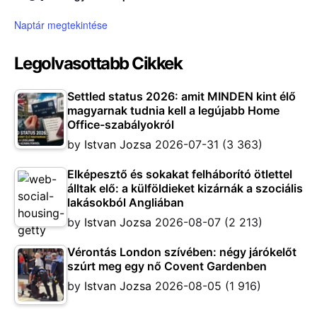
Naptár megtekintése
Legolvasottabb Cikkek
Settled status 2026: amit MINDEN kint élő
magyarnak tudnia kell a legújabb Home
Office-szabályokról
by
Istvan Jozsa
2026-07-31
(3 363)
Elképesztő és sokakat felháborító ötlettel
álltak elő: a külföldieket kizárnák a szociális
lakásokból Angliában
by
Istvan Jozsa
2026-08-07
(2 213)
Vérontás London szívében: négy járókelőt
szúrt meg egy nő Covent Gardenben
by
Istvan Jozsa
2026-08-05
(1 916)