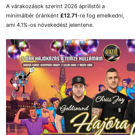
A várakozások szerint 2026 áprilistól a
minimálbér óránként
£12.71
-re fog emelkedni,
ami 4.1%-os növekedést jelentene.