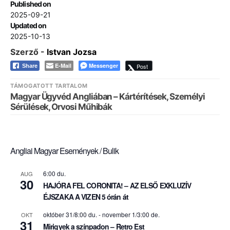
Published on
2025-09-21
Updated on
2025-10-13
Szerző -
Istvan Jozsa
E-Mail
Messenger
Post
Share
TÁMOGATOTT TARTALOM
Magyar Ügyvéd Angliában – Kártérítések, Személyi
Sérülések, Orvosi Műhibák
Angliai Magyar Események / Bulik
6:00 du.
AUG
30
HAJÓRA FEL CORONITA! – AZ ELSŐ EXKLUZÍV
ÉJSZAKA A VIZEN 5 órán át
október 31/8:00 du.
-
november 1/3:00 de.
OKT
31
Mirigyek a színpadon – Retro Est