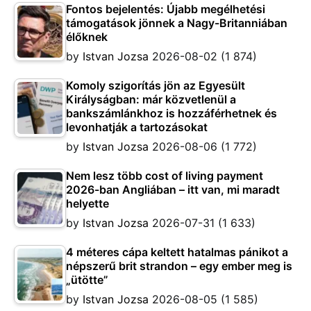
Fontos bejelentés: Újabb megélhetési
támogatások jönnek a Nagy-Britanniában
élőknek
by
Istvan Jozsa
2026-08-02
(1 874)
Komoly szigorítás jön az Egyesült
Királyságban: már közvetlenül a
bankszámlánkhoz is hozzáférhetnek és
levonhatják a tartozásokat
by
Istvan Jozsa
2026-08-06
(1 772)
Nem lesz több cost of living payment
2026-ban Angliában – itt van, mi maradt
helyette
by
Istvan Jozsa
2026-07-31
(1 633)
4 méteres cápa keltett hatalmas pánikot a
népszerű brit strandon – egy ember meg is
„ütötte”
by
Istvan Jozsa
2026-08-05
(1 585)