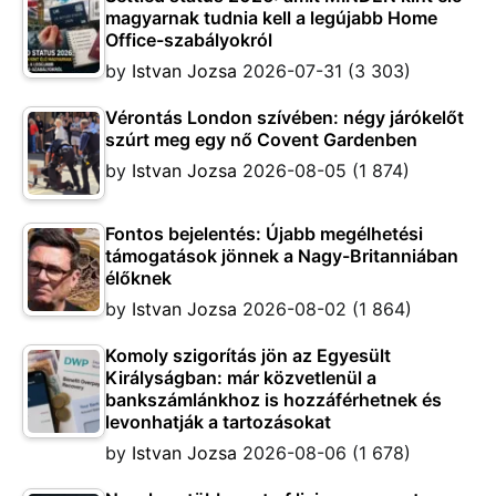
magyarnak tudnia kell a legújabb Home
Office-szabályokról
by
Istvan Jozsa
2026-07-31
(3 303)
Vérontás London szívében: négy járókelőt
szúrt meg egy nő Covent Gardenben
by
Istvan Jozsa
2026-08-05
(1 874)
Fontos bejelentés: Újabb megélhetési
támogatások jönnek a Nagy-Britanniában
élőknek
by
Istvan Jozsa
2026-08-02
(1 864)
Komoly szigorítás jön az Egyesült
Királyságban: már közvetlenül a
bankszámlánkhoz is hozzáférhetnek és
levonhatják a tartozásokat
by
Istvan Jozsa
2026-08-06
(1 678)