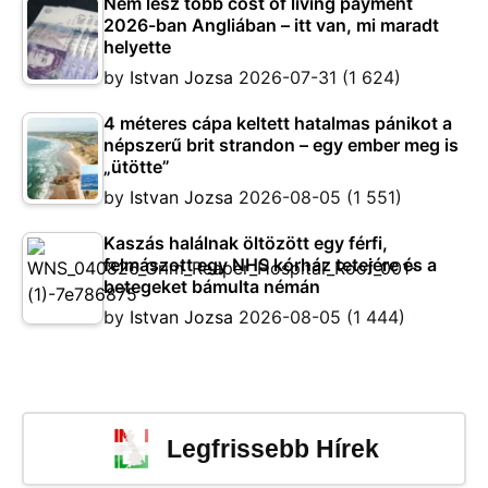
Nem lesz több cost of living payment
2026-ban Angliában – itt van, mi maradt
helyette
by
Istvan Jozsa
2026-07-31
(1 624)
4 méteres cápa keltett hatalmas pánikot a
népszerű brit strandon – egy ember meg is
„ütötte”
by
Istvan Jozsa
2026-08-05
(1 551)
Kaszás halálnak öltözött egy férfi,
felmászott egy NHS kórház tetejére és a
betegeket bámulta némán
by
Istvan Jozsa
2026-08-05
(1 444)
Legfrissebb Hírek