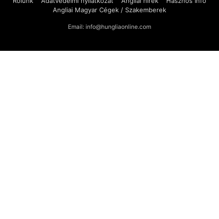
Rólunk
Adatvédelmi nyilatkozat
Angliai hírek
Hasznos Infó
Angliai Magyar Cégek / Szakemberek
Email: info@hungliaonline.com