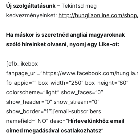
Új szolgáltatásunk
– Tekintsd meg
kedvezményeinket:
http://hungliaonline.com/shop
Ha máskor is szeretnéd
angliai magyaroknak
szóló híreinket olvasni, nyomj egy Like-ot:
[efb_likebox
fanpage_url=”https://www.facebook.com/hunglia
fb_appid=”” box_width=”250″ box_height=”80″
colorscheme=”light” show_faces=”0″
show_header=”0″ show_stream=”0″
show_border=”1″][email-subscribers
namefield=”NO” desc=”
Hírlevelünkhöz email
címed megadásával csatlakozhatsz
”