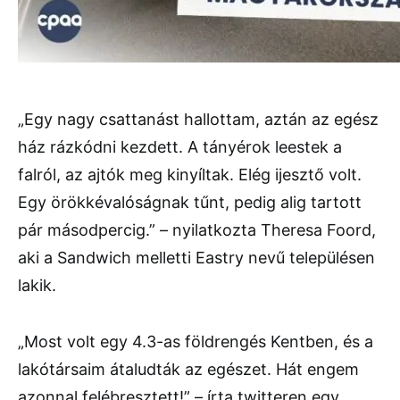
„Egy nagy csattanást hallottam, aztán az egész
ház rázkódni kezdett. A tányérok leestek a
falról, az ajtók meg kinyíltak. Elég ijesztő volt.
Egy örökkévalóságnak tűnt, pedig alig tartott
pár másodpercig.” – nyilatkozta Theresa Foord,
aki a Sandwich melletti Eastry nevű településen
lakik.
„Most volt egy 4.3-as földrengés Kentben, és a
lakótársaim átaludták az egészet. Hát engem
azonnal felébresztett!” – írta twitteren egy