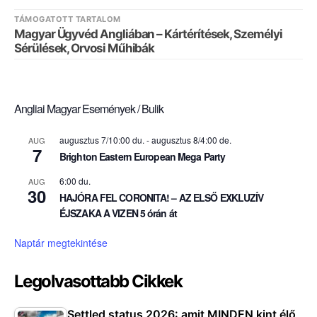
TÁMOGATOTT TARTALOM
Magyar Ügyvéd Angliában – Kártérítések, Személyi
Sérülések, Orvosi Műhibák
Angliai Magyar Események / Bulik
augusztus 7/10:00 du.
-
augusztus 8/4:00 de.
AUG
7
Brighton Eastern European Mega Party
6:00 du.
AUG
30
HAJÓRA FEL CORONITA! – AZ ELSŐ EXKLUZÍV
ÉJSZAKA A VIZEN 5 órán át
Naptár megtekintése
Legolvasottabb Cikkek
Settled status 2026: amit MINDEN kint élő