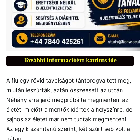
További információért kattints ide
A fiú egy rövid távolságot tántorogva tett meg,
miután leszúrták, aztán összeesett az utcán.
Néhány arra járó megpróbálta megmenteni az
életét, mielőtt a mentők kiértek a helyszínre, de
sajnos az életét már nem tudták megmenteni.
Az egyik szemtanú szerint, két szúrt seb volt a
hátán.