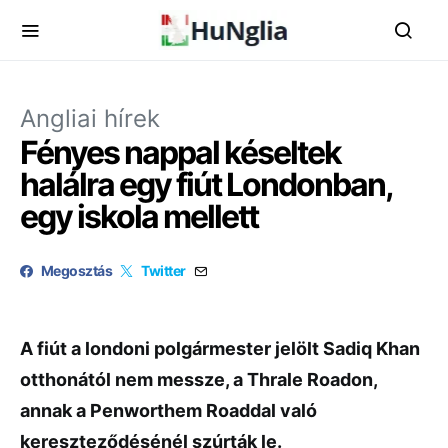
Angliai hírek
Fényes nappal késeltek
halálra egy fiút Londonban,
egy iskola mellett
Megosztás
Twitter
A fiút a londoni polgármester jelölt Sadiq Khan
otthonától nem messze, a Thrale Roadon,
annak a Penworthem Roaddal való
kereszteződésénél szúrták le.