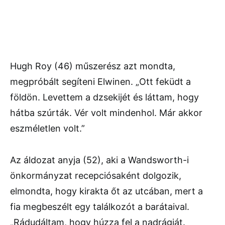
Hugh Roy (46) műszerész azt mondta,
megpróbált segíteni Elwinen. „Ott feküdt a
földön. Levettem a dzsekijét és láttam, hogy
hátba szúrták. Vér volt mindenhol. Már akkor
eszméletlen volt.”
Az áldozat anyja (52), aki a Wandsworth-i
önkormányzat recepciósaként dolgozik,
elmondta, hogy kirakta őt az utcában, mert a
fia megbeszélt egy találkozót a barátaival.
„Rádudáltam, hogy húzza fel a nadrágját.