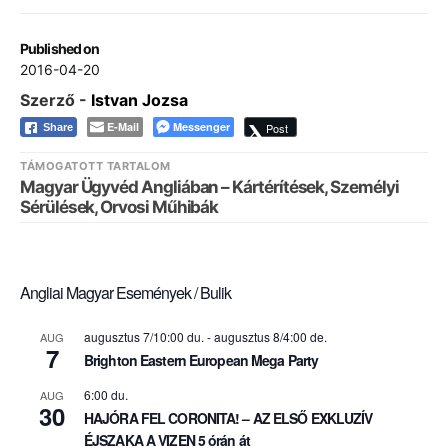
Published on
2016-04-20
Szerző -
Istvan Jozsa
E-Mail
Messenger
Post
Share
TÁMOGATOTT TARTALOM
Magyar Ügyvéd Angliában – Kártérítések, Személyi
Sérülések, Orvosi Műhibák
Angliai Magyar Események / Bulik
augusztus 7/10:00 du.
-
augusztus 8/4:00 de.
AUG
7
Brighton Eastern European Mega Party
6:00 du.
AUG
30
HAJÓRA FEL CORONITA! – AZ ELSŐ EXKLUZÍV
ÉJSZAKA A VIZEN 5 órán át