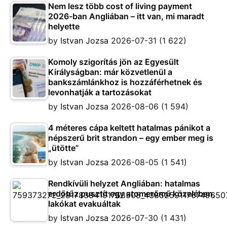
Nem lesz több cost of living payment
2026-ban Angliában – itt van, mi maradt
helyette
by
Istvan Jozsa
2026-07-31
(1 622)
Komoly szigorítás jön az Egyesült
Királyságban: már közvetlenül a
bankszámlánkhoz is hozzáférhetnek és
levonhatják a tartozásokat
by
Istvan Jozsa
2026-08-06
(1 594)
4 méteres cápa keltett hatalmas pánikot a
népszerű brit strandon – egy ember meg is
„ütötte”
by
Istvan Jozsa
2026-08-05
(1 541)
Rendkívüli helyzet Angliában: hatalmas
erdőtűz pusztít egy atomerőmű közelében,
lakókat evakuáltak
by
Istvan Jozsa
2026-07-30
(1 431)