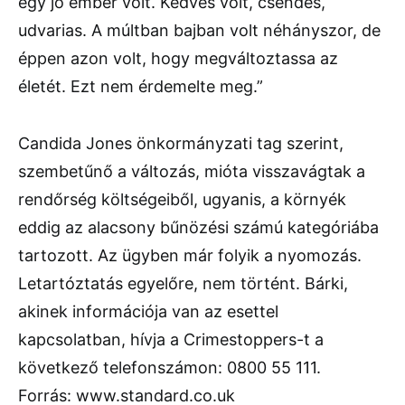
egy jó ember volt. Kedves volt, csendes,
udvarias. A múltban bajban volt néhányszor, de
éppen azon volt, hogy megváltoztassa az
életét. Ezt nem érdemelte meg.”
Candida Jones önkormányzati tag szerint,
szembetűnő a változás, mióta visszavágtak a
rendőrség költségeiből, ugyanis, a környék
eddig az alacsony bűnözési számú kategóriába
tartozott. Az ügyben már folyik a nyomozás.
Letartóztatás egyelőre, nem történt. Bárki,
akinek információja van az esettel
kapcsolatban, hívja a Crimestoppers-t a
következő telefonszámon: 0800 55 111.
Forrás: www.standard.co.uk