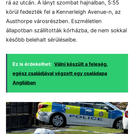
rá az utcán. A lányt szombat hajnalban, 5:55
körül fedezték fel a Kennerleigh Avenue-n, az
Austhorpe városrészben. Eszméletlen
állapotban szállították kórházba, de nem sokkal
később belehalt sérüléseibe.
Ez is érdekelhet:
Válni készült a feleség,
egész családjával végzett egy családapa
Angliában