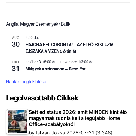
Angliai Magyar Események / Bulik
6:00 du.
AUG
30
HAJÓRA FEL CORONITA! – AZ ELSŐ EXKLUZÍV
ÉJSZAKA A VIZEN 5 órán át
október 31/8:00 du.
-
november 1/3:00 de.
OKT
31
Mirigyek a színpadon – Retro Est
Naptár megtekintése
Legolvasottabb Cikkek
Settled status 2026: amit MINDEN kint élő
magyarnak tudnia kell a legújabb Home
Office-szabályokról
by
Istvan Jozsa
2026-07-31
(3 348)