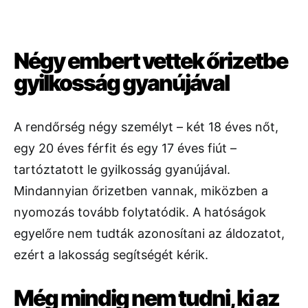
Négy embert vettek őrizetbe
gyilkosság gyanújával
A rendőrség négy személyt – két 18 éves nőt,
egy 20 éves férfit és egy 17 éves fiút –
tartóztatott le gyilkosság gyanújával.
Mindannyian őrizetben vannak, miközben a
nyomozás tovább folytatódik. A hatóságok
egyelőre nem tudták azonosítani az áldozatot,
ezért a lakosság segítségét kérik.
Még mindig nem tudni, ki az