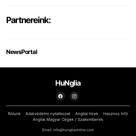
Partnereink:
NewsPortal
HuNglia
Rólunk
Adatvédelmi nyilatkozat
Angliai hírek
Hasznos Infó
Angliai Magyar Cégek / Szakemberek
Email: info@hungliaonline.com