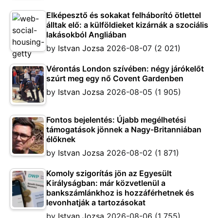
Elképesztő és sokakat felháborító ötlettel
álltak elő: a külföldieket kizárnák a szociális
lakásokból Angliában
by
Istvan Jozsa
2026-08-07
(2 021)
Vérontás London szívében: négy járókelőt
szúrt meg egy nő Covent Gardenben
by
Istvan Jozsa
2026-08-05
(1 905)
Fontos bejelentés: Újabb megélhetési
támogatások jönnek a Nagy-Britanniában
élőknek
by
Istvan Jozsa
2026-08-02
(1 871)
Komoly szigorítás jön az Egyesült
Királyságban: már közvetlenül a
bankszámlánkhoz is hozzáférhetnek és
levonhatják a tartozásokat
by
Istvan Jozsa
2026-08-06
(1 755)