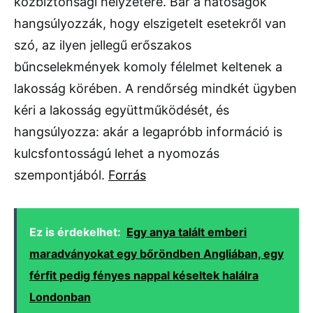
közbiztonsági helyzetére. Bár a hatóságok
hangsúlyozzák, hogy elszigetelt esetekről van
szó, az ilyen jellegű erőszakos
bűncselekmények komoly félelmet keltenek a
lakosság körében. A rendőrség mindkét ügyben
kéri a lakosság együttműködését, és
hangsúlyozza: akár a legapróbb információ is
kulcsfontosságú lehet a nyomozás
szempontjából.
Forrás
Ez is érdekelhet:
Egy anya talált emberi
maradványokat egy bőröndben Angliában, egy
férfit pedig fényes nappal késeltek halálra
Londonban