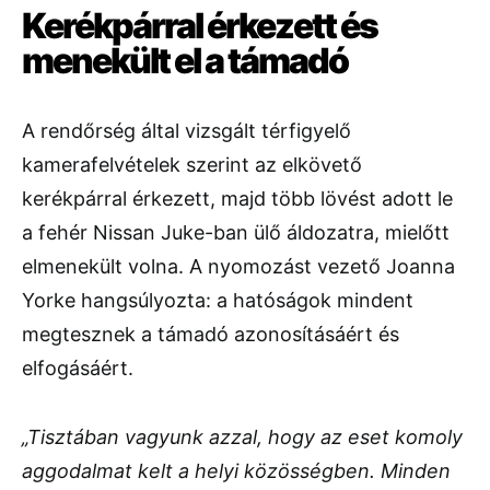
Kerékpárral érkezett és
menekült el a támadó
A rendőrség által vizsgált térfigyelő
kamerafelvételek szerint az elkövető
kerékpárral érkezett, majd több lövést adott le
a fehér Nissan Juke-ban ülő áldozatra, mielőtt
elmenekült volna. A nyomozást vezető Joanna
Yorke hangsúlyozta: a hatóságok mindent
megtesznek a támadó azonosításáért és
elfogásáért.
„Tisztában vagyunk azzal, hogy az eset komoly
aggodalmat kelt a helyi közösségben. Minden