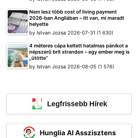
Nem lesz több cost of living payment
2026-ban Angliában – itt van, mi maradt
helyette
by
Istvan Jozsa
2026-07-31
(1 630)
4 méteres cápa keltett hatalmas pánikot a
népszerű brit strandon – egy ember meg is
„ütötte”
by
Istvan Jozsa
2026-08-05
(1 576)
Legfrissebb Hírek
Hunglia AI Asszisztens