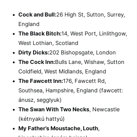
Cock and Bull:
26 High St, Sutton, Surrey,
England
The Black Bitch:
14, West Port, Linlithgow,
West Lothian, Scotland
Dirty Dicks:
202 Bishopsgate, London
The Cock Inn:
Bulls Lane, Wishaw, Sutton
Coldfield, West Midlands, England
The Fawcett Inn:
176, Fawcett Rd,
Southsea, Hampshire, England (fawcett:
ánusz, segglyuk)
The Swan With Two Necks
, Newcastle
(kétnyakú hattyú)
My Father’s Moustache, Louth
,