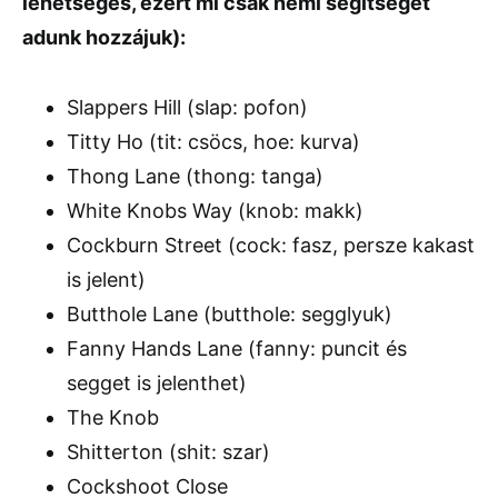
lehetséges, ezért mi csak némi segítséget
adunk hozzájuk):
Slappers Hill (slap: pofon)
Titty Ho (tit: csöcs, hoe: kurva)
Thong Lane (thong: tanga)
White Knobs Way (knob: makk)
Cockburn Street (cock: fasz, persze kakast
is jelent)
Butthole Lane (butthole: segglyuk)
Fanny Hands Lane (fanny: puncit és
segget is jelenthet)
The Knob
Shitterton (shit: szar)
Cockshoot Close