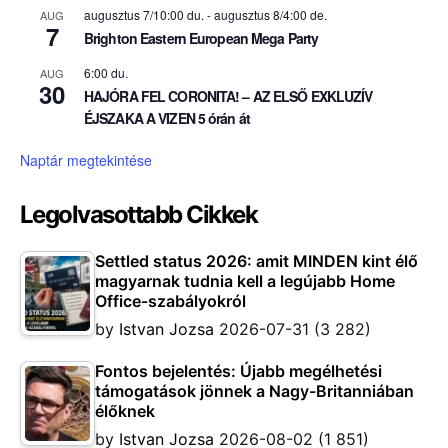
augusztus 7/10:00 du.
-
augusztus 8/4:00 de.
AUG
7
Brighton Eastern European Mega Party
6:00 du.
AUG
30
HAJÓRA FEL CORONITA! – AZ ELSŐ EXKLUZÍV
ÉJSZAKA A VIZEN 5 órán át
Naptár megtekintése
Legolvasottabb Cikkek
Settled status 2026: amit MINDEN kint élő
magyarnak tudnia kell a legújabb Home
Office-szabályokról
by
Istvan Jozsa
2026-07-31
(3 282)
Fontos bejelentés: Újabb megélhetési
támogatások jönnek a Nagy-Britanniában
élőknek
by
Istvan Jozsa
2026-08-02
(1 851)