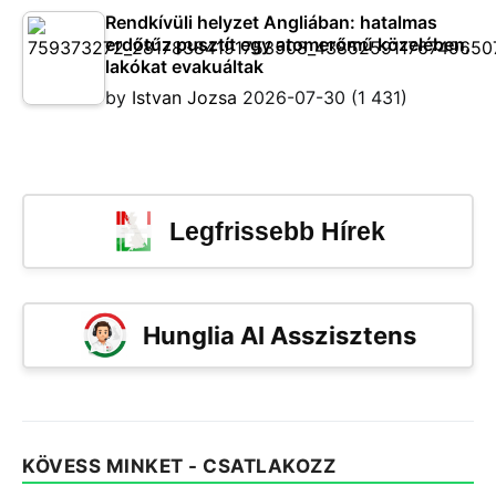
Rendkívüli helyzet Angliában: hatalmas
erdőtűz pusztít egy atomerőmű közelében,
lakókat evakuáltak
by
Istvan Jozsa
2026-07-30
(1 431)
Legfrissebb Hírek
Hunglia AI Asszisztens
KÖVESS MINKET - CSATLAKOZZ