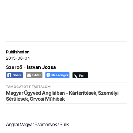
Published on
2015-08-04
Szerző -
Istvan Jozsa
E-Mail
Messenger
Post
Share
TÁMOGATOTT TARTALOM
Magyar Ügyvéd Angliában – Kártérítések, Személyi
Sérülések, Orvosi Műhibák
Angliai Magyar Események / Bulik