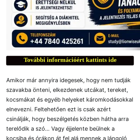
További információért kattints ide
Amikor már annyira idegesek, hogy nem tudják
szavakba önteni, elkezdenek utcákat, tereket,
kocsmákat és egyéb helyeket káromkodásokkal
elnevezni. Feltehetően ezt is csak azért
csinálják, hogy beszélgetés közben hátha arra
terelődik a szó… Vagy éjjelente beülnek a
kocsiba és órákon át fel alá mennek a lángoló