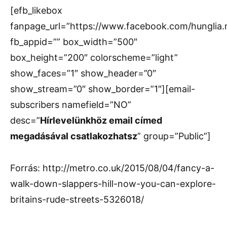
[efb_likebox
fanpage_url=”https://www.facebook.com/hunglia
fb_appid=”” box_width=”500″
box_height=”200″ colorscheme=”light”
show_faces=”1″ show_header=”0″
show_stream=”0″ show_border=”1″][email-
subscribers namefield=”NO”
desc=”
Hírlevelünkhöz email címed
megadásával csatlakozhatsz
” group=”Public”]
Forrás: http://metro.co.uk/2015/08/04/fancy-a-
walk-down-slappers-hill-now-you-can-explore-
britains-rude-streets-5326018/