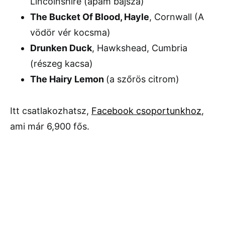
Lincolnshire (apám bajsza)
The Bucket Of Blood, Hayle
, Cornwall (A
vödör vér kocsma)
Drunken Duck
, Hawkshead, Cumbria
(részeg kacsa)
The Hairy Lemon
(a szőrös citrom)
Itt csatlakozhatsz,
Facebook csoportunkhoz
,
ami már 6,900 fős.