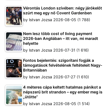
Vérontás London szívében: négy járókelőt
szúrt meg egy nő Covent Gardenben
by
Istvan Jozsa
2026-08-05
(1 788)
Nem lesz több cost of living payment
2026-ban Angliában – itt van, mi maradt
helyette
by
Istvan Jozsa
2026-07-31
(1 616)
Fontos bejelentés: szigorítani fogják a
támogatások felvételének feltételeit Nagy-
Britanniában
by
Istvan Jozsa
2026-07-27
(1 610)
4 méteres cápa keltett hatalmas pánikot a
népszerű brit strandon – egy ember meg is
„ütötte”
by
Istvan Jozsa
2026-08-05
(1 514)