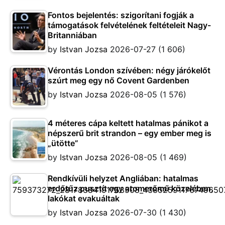
Fontos bejelentés: szigorítani fogják a
támogatások felvételének feltételeit Nagy-
Britanniában
by
Istvan Jozsa
2026-07-27
(1 606)
Vérontás London szívében: négy járókelőt
szúrt meg egy nő Covent Gardenben
by
Istvan Jozsa
2026-08-05
(1 576)
4 méteres cápa keltett hatalmas pánikot a
népszerű brit strandon – egy ember meg is
„ütötte”
by
Istvan Jozsa
2026-08-05
(1 469)
Rendkívüli helyzet Angliában: hatalmas
erdőtűz pusztít egy atomerőmű közelében,
lakókat evakuáltak
by
Istvan Jozsa
2026-07-30
(1 430)