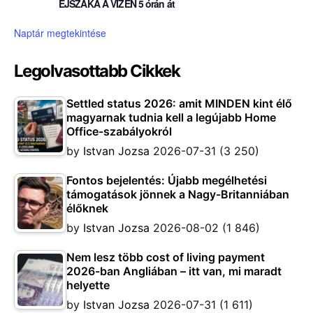
ÉJSZAKA A VIZEN 5 órán át
Naptár megtekintése
Legolvasottabb Cikkek
Settled status 2026: amit MINDEN kint élő
magyarnak tudnia kell a legújabb Home
Office-szabályokról
by
Istvan Jozsa
2026-07-31
(3 250)
Fontos bejelentés: Újabb megélhetési
támogatások jönnek a Nagy-Britanniában
élőknek
by
Istvan Jozsa
2026-08-02
(1 846)
Nem lesz több cost of living payment
2026-ban Angliában – itt van, mi maradt
helyette
by
Istvan Jozsa
2026-07-31
(1 611)