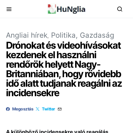
Angliai hírek
Politika, Gazdaság
Drónokat és videohívásokat
kezdenek el használni
rendőrök helyett Nagy-
Britanniában, hogy rövidebb
idő alatt tudjanak reagálni az
incidensekre
Megosztás
Twitter
A különböző incidensekre való reagálás