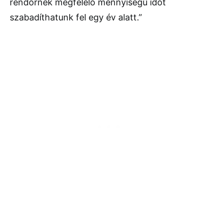
rendőrnek megfelelő mennyiségű időt
szabadíthatunk fel egy év alatt.”