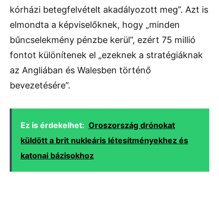
kórházi betegfelvételt akadályozott meg”. Azt is
elmondta a képviselőknek, hogy „minden
bűncselekmény pénzbe kerül”, ezért 75 millió
fontot különítenek el „ezeknek a stratégiáknak
az Angliában és Walesben történő
bevezetésére”.
Ez is érdekelhet:
Oroszország drónokat
küldött a brit nukleáris létesítményekhez és
katonai bázisokhoz