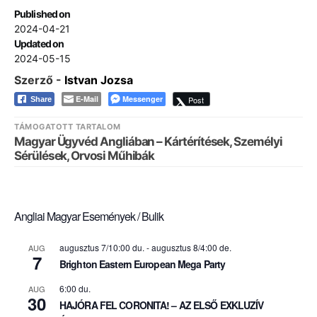
Published on
2024-04-21
Updated on
2024-05-15
Szerző -
Istvan Jozsa
E-Mail
Messenger
Post
Share
TÁMOGATOTT TARTALOM
Magyar Ügyvéd Angliában – Kártérítések, Személyi
Sérülések, Orvosi Műhibák
Angliai Magyar Események / Bulik
augusztus 7/10:00 du.
-
augusztus 8/4:00 de.
AUG
7
Brighton Eastern European Mega Party
6:00 du.
AUG
30
HAJÓRA FEL CORONITA! – AZ ELSŐ EXKLUZÍV