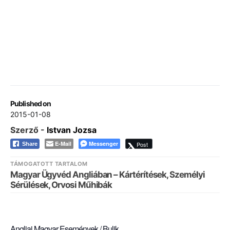
Published on
2015-01-08
Szerző -
Istvan Jozsa
E-Mail
Messenger
Post
Share
TÁMOGATOTT TARTALOM
Magyar Ügyvéd Angliában – Kártérítések, Személyi
Sérülések, Orvosi Műhibák
Angliai Magyar Események / Bulik