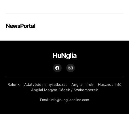
NewsPortal
HuNglia
Rólunk
Adatvédelmi nyilatkozat
Angliai hírek
Hasznos Infó
Angliai Magyar Cégek / Szakemberek
Email: info@hungliaonline.com