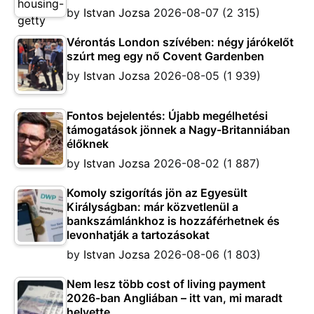
by
Istvan Jozsa
2026-08-07
(2 315)
Vérontás London szívében: négy járókelőt
szúrt meg egy nő Covent Gardenben
by
Istvan Jozsa
2026-08-05
(1 939)
Fontos bejelentés: Újabb megélhetési
támogatások jönnek a Nagy-Britanniában
élőknek
by
Istvan Jozsa
2026-08-02
(1 887)
Komoly szigorítás jön az Egyesült
Királyságban: már közvetlenül a
bankszámlánkhoz is hozzáférhetnek és
levonhatják a tartozásokat
by
Istvan Jozsa
2026-08-06
(1 803)
Nem lesz több cost of living payment
2026-ban Angliában – itt van, mi maradt
helyette