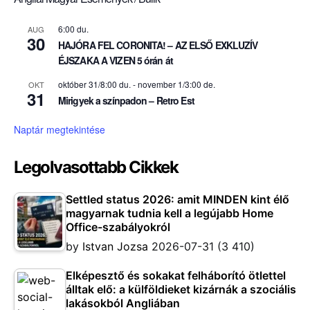
6:00 du.
AUG
30
HAJÓRA FEL CORONITA! – AZ ELSŐ EXKLUZÍV
ÉJSZAKA A VIZEN 5 órán át
október 31/8:00 du.
-
november 1/3:00 de.
OKT
31
Mirigyek a színpadon – Retro Est
Naptár megtekintése
Legolvasottabb Cikkek
Settled status 2026: amit MINDEN kint élő
magyarnak tudnia kell a legújabb Home
Office-szabályokról
by
Istvan Jozsa
2026-07-31
(3 410)
Elképesztő és sokakat felháborító ötlettel
álltak elő: a külföldieket kizárnák a szociális
lakásokból Angliában