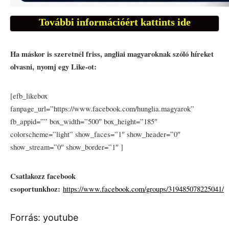
További információért kattints ide
Ha máskor is szeretnél friss, angliai magyaroknak szóló híreket
olvasni,
nyomj egy Like-ot:
[efb_likebox
fanpage_url=”https://www.facebook.com/hunglia.magyarok”
fb_appid=”” box_width=”500″ box_height=”185″
colorscheme=”light” show_faces=”1″ show_header=”0″
show_stream=”0″ show_border=”1″ ]
Csatlakozz facebook
csoportunkhoz:
https://www.facebook.com/groups/319485078225041/
Forrás: youtube