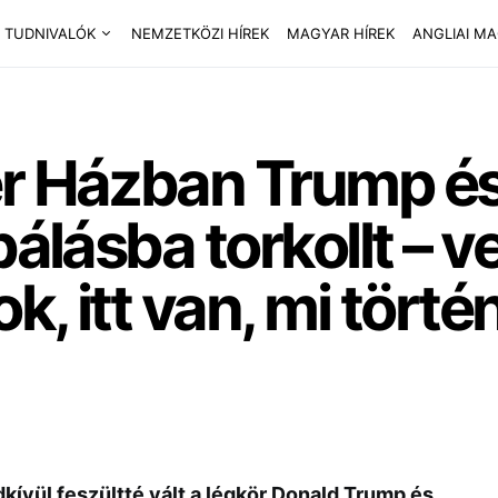
 TUDNIVALÓK
NEMZETKÖZI HÍREK
MAGYAR HÍREK
ANGLIAI M
r Házban Trump és
bálásba torkollt – 
k, itt van, mi tört
ívül feszültté vált a légkör Donald Trump és