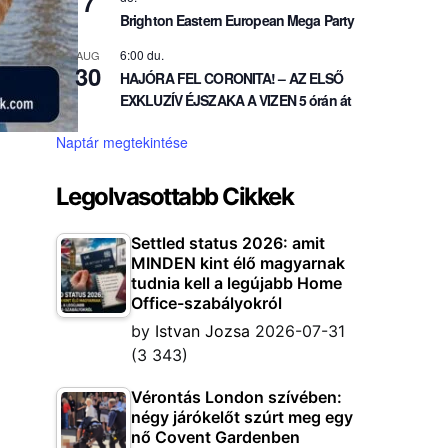
7
Brighton Eastern European Mega Party
6:00 du.
AUG
30
HAJÓRA FEL CORONITA! – AZ ELSŐ
EXKLUZÍV ÉJSZAKA A VIZEN 5 órán át
Naptár megtekintése
Legolvasottabb Cikkek
Settled status 2026: amit
MINDEN kint élő magyarnak
tudnia kell a legújabb Home
Office-szabályokról
by
Istvan Jozsa
2026-07-31
(3 343)
Vérontás London szívében:
négy járókelőt szúrt meg egy
nő Covent Gardenben