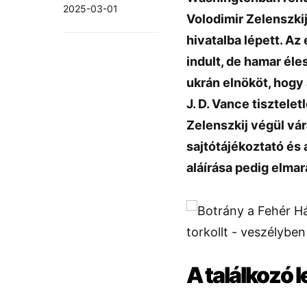
2025-03-01
Volodimir Zelenszki
hivatalba lépett. A
indult, de hamar éle
ukrán elnököt, hogy 
J. D. Vance tisztelet
Zelenszkij végül vár
sajtótájékoztató és
aláírása pedig elmar
A találkozó