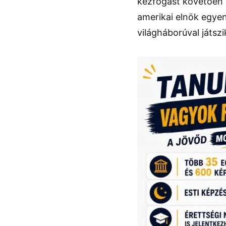
kézfogást követően
amerikai elnök egyen
világháborúval játszi