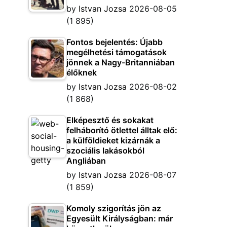
by
Istvan Jozsa
2026-08-05
(1 895)
Fontos bejelentés: Újabb
megélhetési támogatások
jönnek a Nagy-Britanniában
élőknek
by
Istvan Jozsa
2026-08-02
(1 868)
Elképesztő és sokakat
felháborító ötlettel álltak elő:
a külföldieket kizárnák a
szociális lakásokból
Angliában
by
Istvan Jozsa
2026-08-07
(1 859)
Komoly szigorítás jön az
Egyesült Királyságban: már