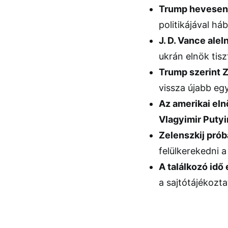
Trump hevesen b
politikájával há
J. D. Vance ale
ukrán elnök tis
Trump szerint Z
vissza újabb egy
Az amerikai el
Vlagyimir Putyi
Zelenszkij prób
felülkerekedni 
A találkozó idő 
a sajtótájékozta