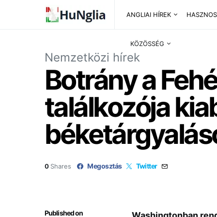
ANGLIAI HÍREK
HASZNOS
KÖZÖSSÉG
Nemzetközi hírek
Botrány a Fehé
találkozója kia
béketárgyaláso
Megosztás
Twitter
0
Shares
Published on
Washingtonban rendk