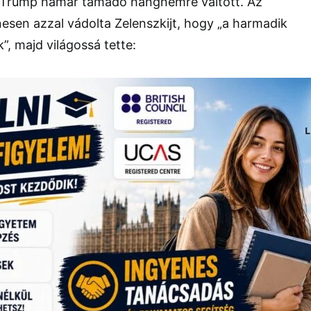
 Trump hamar támadó hangnemre váltott. Az
esen azzal vádolta Zelenszkijt, hogy „a harmadik
k”, majd világossá tette: