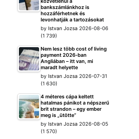
közvetlenül a
bankszámlánkhoz is
hozzáférhetnek és
levonhatják a tartozásokat
by
Istvan Jozsa
2026-08-06
(1 739)
Nem lesz több cost of living
payment 2026-ban
Angliában – itt van, mi
maradt helyette
by
Istvan Jozsa
2026-07-31
(1 630)
4 méteres cápa keltett
hatalmas pánikot a népszerű
brit strandon – egy ember
meg is „ütötte”
by
Istvan Jozsa
2026-08-05
(1 570)