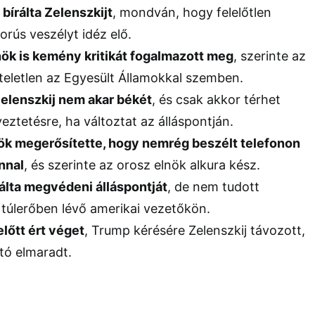
írálta Zelenszkijt
, mondván, hogy felelőtlen
borús veszélyt idéz elő.
lnök is kemény kritikát fogalmazott meg
, szerinte az
zteletlen az Egyesült Államokkal szemben.
elenszkij nem akar békét
, és csak akkor térhet
eztetésre, ha változtat az álláspontján.
nök megerősítette, hogy nemrég beszélt telefonon
nnal
, és szerinte az orosz elnök alkura kész.
álta megvédeni álláspontját
, de nem tudott
a túlerőben lévő amerikai vezetőkön.
előtt ért véget
, Trump kérésére Zelenszkij távozott,
tó elmaradt.