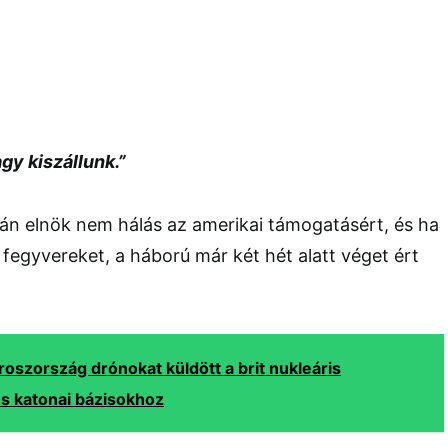
agy kiszállunk.”
án elnök nem hálás az amerikai támogatásért, és ha
egyvereket, a háború már két hét alatt véget ért
roszország drónokat küldött a brit nukleáris
s katonai bázisokhoz