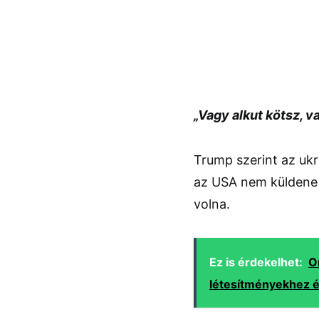
„Vagy alkut kötsz, v
Trump szerint az ukr
az USA nem küldene f
volna.
Ez is érdekelhet:
O
létesítményekhez é