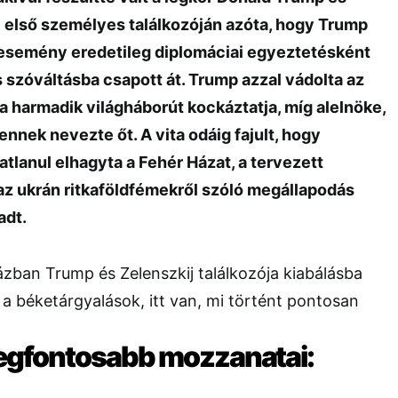
j első személyes találkozóján azóta, hogy Trump
z esemény eredetileg diplomáciai egyeztetésként
s szóváltásba csapott át. Trump azzal vádolta az
a harmadik világháborút kockáztatja, míg alelnöke,
lennek nevezte őt. A vita odáig fajult, hogy
atlanul elhagyta a Fehér Házat, a tervezett
 az ukrán ritkaföldfémekről szóló megállapodás
adt.
 legfontosabb mozzanatai: