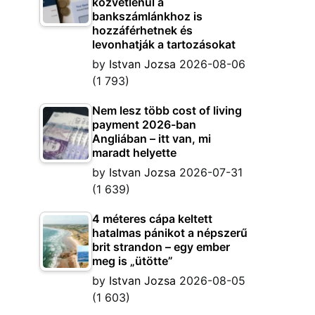
közvetlenül a
bankszámlánkhoz is
hozzáférhetnek és
levonhatják a tartozásokat
by
Istvan Jozsa
2026-08-06
(1 793)
Nem lesz több cost of living
payment 2026-ban
Angliában – itt van, mi
maradt helyette
by
Istvan Jozsa
2026-07-31
(1 639)
4 méteres cápa keltett
hatalmas pánikot a népszerű
brit strandon – egy ember
meg is „ütötte”
by
Istvan Jozsa
2026-08-05
(1 603)