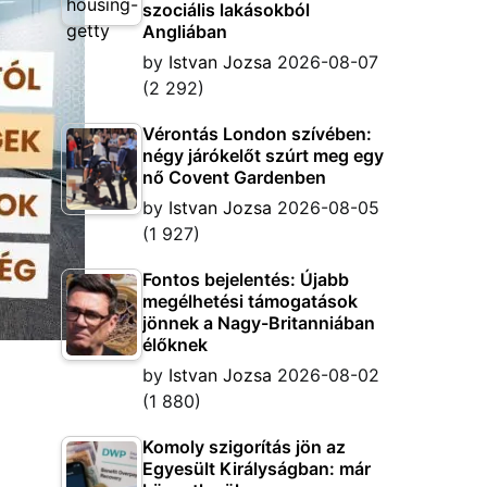
szociális lakásokból
Angliában
by
Istvan Jozsa
2026-08-07
(2 292)
Vérontás London szívében:
négy járókelőt szúrt meg egy
nő Covent Gardenben
by
Istvan Jozsa
2026-08-05
(1 927)
Fontos bejelentés: Újabb
megélhetési támogatások
jönnek a Nagy-Britanniában
élőknek
by
Istvan Jozsa
2026-08-02
(1 880)
Komoly szigorítás jön az
Egyesült Királyságban: már