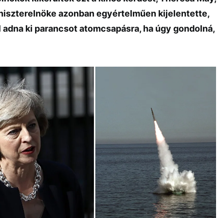
iniszterelnöke azonban egyértelműen kijelentette,
 adna ki parancsot atomcsapásra, ha úgy gondolná,