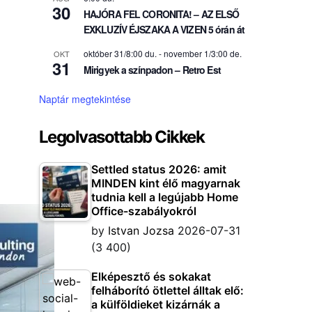
30
HAJÓRA FEL CORONITA! – AZ ELSŐ
EXKLUZÍV ÉJSZAKA A VIZEN 5 órán át
október 31/8:00 du.
-
november 1/3:00 de.
OKT
31
Mirigyek a színpadon – Retro Est
Naptár megtekintése
Legolvasottabb Cikkek
Settled status 2026: amit
MINDEN kint élő magyarnak
tudnia kell a legújabb Home
Office-szabályokról
by
Istvan Jozsa
2026-07-31
(3 400)
Elképesztő és sokakat
felháborító ötlettel álltak elő:
a külföldieket kizárnák a