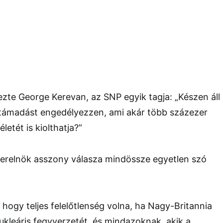
zte George Kerevan, az SNP egyik tagja: „Készen áll
s támadást engedélyezzen, ami akár több százezer
letét is kiolthatja?”
erelnök asszony válasza mindössze egyetlen szó
 hogy teljes felelőtlenség volna, ha Nagy-Britannia
kleáris fegyverzetét, és mindazoknak, akik a