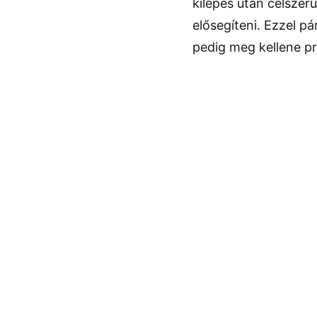
kilépés után célsze
elősegíteni. Ezzel 
pedig meg kellene pr