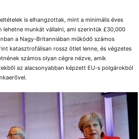
eltételek is elhangzottak, mint a minimális éves
em lehetne munkát vállalni, ami szerintük £30,000
zonban a Nagy-Britanniában működő számos
int katasztrofálisan rossz ötlet lenne, és végzetes
tnének számos olyan cégre nézve, amik
ezekből az alacsonyabban képzett EU-s polgárokból
nkaerővel.