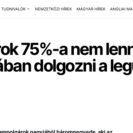
 TUDNIVALÓK
NEMZETKÖZI HÍREK
MAGYAR HÍREK
ANGLIAI M
rok 75%-a nem lenn
ban dolgozni a leg
lampolgárok nagyjából háromnegyede, aki az