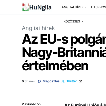
ANGLIAI HÍREK
HASZNOS
KÖZÖSSÉG
Angliai hírek
Az EU-s polgá
Nagy-Britanniá
értelmében
Megosztás
Twitter
0
Shares
Published on
Az Európai Uniós ál