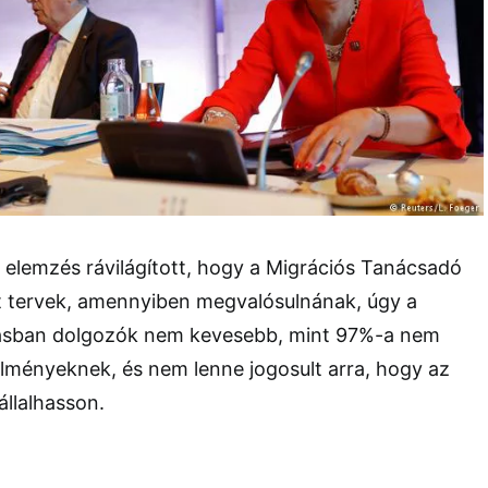
t elemzés rávilágított, hogy a Migrációs Tanácsadó
lt tervek, amennyiben megvalósulnának, úgy a
tásban dolgozók nem kevesebb, mint 97%-a nem
lményeknek, és nem lenne jogosult arra, hogy az
llalhasson.