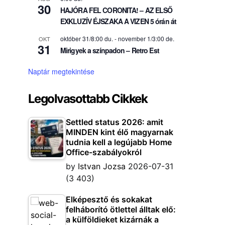
30
HAJÓRA FEL CORONITA! – AZ ELSŐ
EXKLUZÍV ÉJSZAKA A VIZEN 5 órán át
október 31/8:00 du.
-
november 1/3:00 de.
OKT
31
Mirigyek a színpadon – Retro Est
Naptár megtekintése
Legolvasottabb Cikkek
Settled status 2026: amit
MINDEN kint élő magyarnak
tudnia kell a legújabb Home
Office-szabályokról
by
Istvan Jozsa
2026-07-31
(3 403)
Elképesztő és sokakat
felháborító ötlettel álltak elő:
a külföldieket kizárnák a