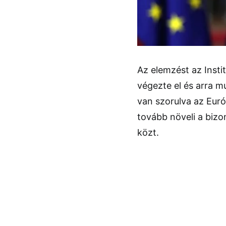
Az elemzést az Insti
végezte el és arra m
van szorulva az Euró
tovább növeli a bizo
közt.