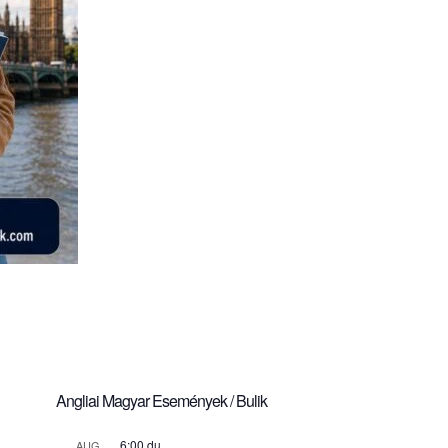
Angliai Magyar Események / Bulik
6:00 du.
AUG