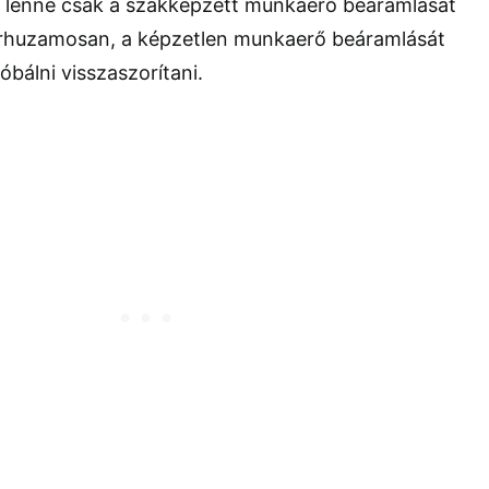
rű lenne csak a szakképzett munkaerő beáramlását
párhuzamosan, a képzetlen munkaerő beáramlását
óbálni visszaszorítani.