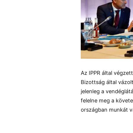
Az IPPR által végzet
Bizottság által vázo
jelenleg a vendéglá
felelne meg a követe
országban munkát vá