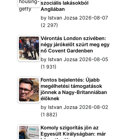
szociális lakásokból
Angliában
by
Istvan Jozsa
2026-08-07
(2 297)
Vérontás London szívében:
négy járókelőt szúrt meg egy
nő Covent Gardenben
by
Istvan Jozsa
2026-08-05
(1 931)
Fontos bejelentés: Újabb
megélhetési támogatások
jönnek a Nagy-Britanniában
élőknek
by
Istvan Jozsa
2026-08-02
(1 882)
Komoly szigorítás jön az
Egyesült Királyságban: már