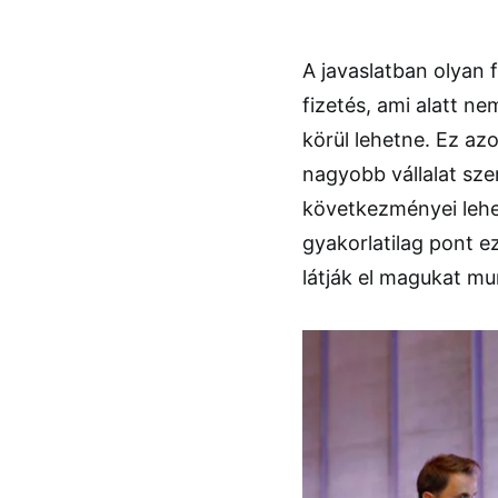
A javaslatban olyan f
fizetés, ami alatt n
körül lehetne. Ez a
nagyobb vállalat szer
következményei lehe
gyakorlatilag pont 
látják el magukat mu