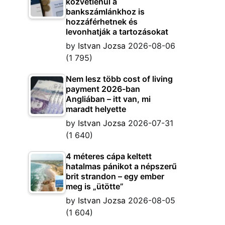
közvetlenül a
bankszámlánkhoz is
hozzáférhetnek és
levonhatják a tartozásokat
by
Istvan Jozsa
2026-08-06
(1 795)
Nem lesz több cost of living
payment 2026-ban
Angliában – itt van, mi
maradt helyette
by
Istvan Jozsa
2026-07-31
(1 640)
4 méteres cápa keltett
hatalmas pánikot a népszerű
brit strandon – egy ember
meg is „ütötte”
by
Istvan Jozsa
2026-08-05
(1 604)