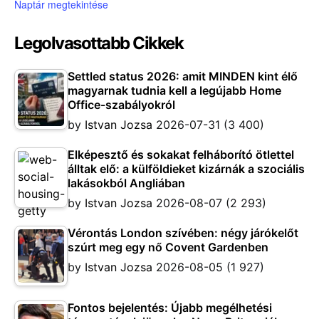
Naptár megtekintése
Legolvasottabb Cikkek
Settled status 2026: amit MINDEN kint élő
magyarnak tudnia kell a legújabb Home
Office-szabályokról
by
Istvan Jozsa
2026-07-31
(3 400)
Elképesztő és sokakat felháborító ötlettel
álltak elő: a külföldieket kizárnák a szociális
lakásokból Angliában
by
Istvan Jozsa
2026-08-07
(2 293)
Vérontás London szívében: négy járókelőt
szúrt meg egy nő Covent Gardenben
by
Istvan Jozsa
2026-08-05
(1 927)
Fontos bejelentés: Újabb megélhetési