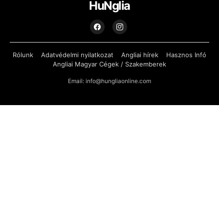
HuNglia
Rólunk
Adatvédelmi nyilatkozat
Angliai hírek
Hasznos Infó
Angliai Magyar Cégek / Szakemberek
Email: info@hungliaonline.com