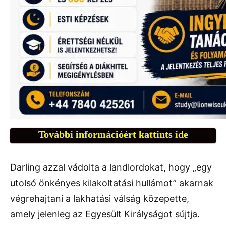
További információért kattints ide
Darling azzal vádolta a landlordokat, hogy „egy
utolsó önkényes kilakoltatási hullámot” akarnak
végrehajtani a lakhatási válság közepette,
amely jelenleg az Egyesült Királyságot sújtja.