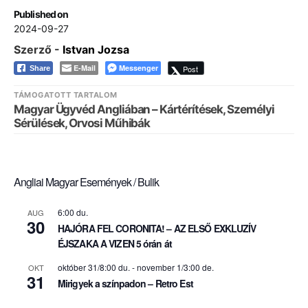
Published on
2024-09-27
Szerző -
Istvan Jozsa
E-Mail
Messenger
Post
Share
TÁMOGATOTT TARTALOM
Magyar Ügyvéd Angliában – Kártérítések, Személyi
Sérülések, Orvosi Műhibák
Angliai Magyar Események / Bulik
6:00 du.
AUG
30
HAJÓRA FEL CORONITA! – AZ ELSŐ EXKLUZÍV
ÉJSZAKA A VIZEN 5 órán át
október 31/8:00 du.
-
november 1/3:00 de.
OKT
31
Mirigyek a színpadon – Retro Est