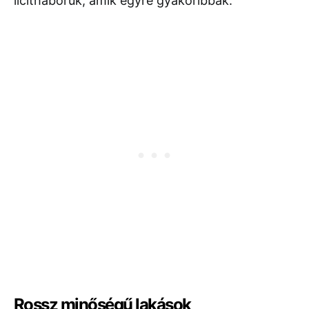
licitháborúk, amik egyre gyakoribbak.
Rossz minőségű lakások