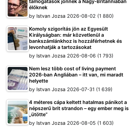
támogatások jönnek a Nagy-Britanniában
élőknek
by
Istvan Jozsa
2026-08-02
(1 880)
Komoly szigorítás jön az Egyesült
Királyságban: már közvetlenül a
bankszámlánkhoz is hozzáférhetnek és
levonhatják a tartozásokat
by
Istvan Jozsa
2026-08-06
(1 793)
Nem lesz több cost of living payment
2026-ban Angliában – itt van, mi maradt
helyette
by
Istvan Jozsa
2026-07-31
(1 639)
4 méteres cápa keltett hatalmas pánikot a
népszerű brit strandon – egy ember meg is
„ütötte”
by
Istvan Jozsa
2026-08-05
(1 603)