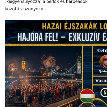
„kiegyensúlyozza” a bérlők és bérbeadók
közötti viszonyokat.