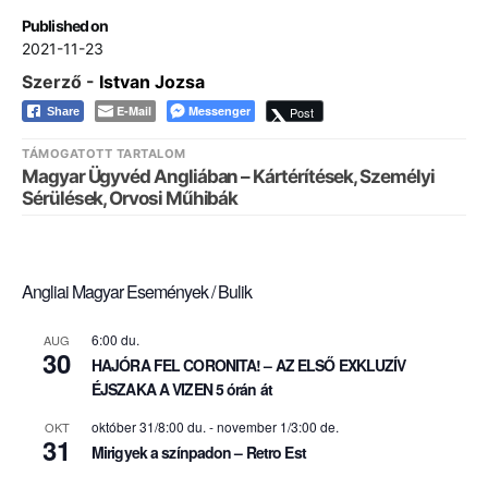
Published on
2021-11-23
Szerző -
Istvan Jozsa
E-Mail
Messenger
Post
Share
TÁMOGATOTT TARTALOM
Magyar Ügyvéd Angliában – Kártérítések, Személyi
Sérülések, Orvosi Műhibák
Angliai Magyar Események / Bulik
6:00 du.
AUG
30
HAJÓRA FEL CORONITA! – AZ ELSŐ EXKLUZÍV
ÉJSZAKA A VIZEN 5 órán át
október 31/8:00 du.
-
november 1/3:00 de.
OKT
31
Mirigyek a színpadon – Retro Est