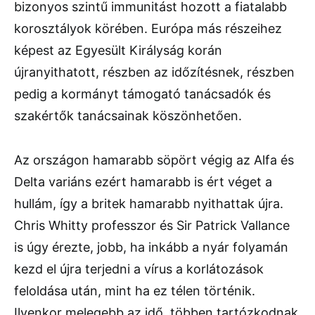
bizonyos szintű immunitást hozott a fiatalabb
korosztályok körében. Európa más részeihez
képest az Egyesült Királyság korán
újranyithatott, részben az időzítésnek, részben
pedig a kormányt támogató tanácsadók és
szakértők tanácsainak köszönhetően.
Az országon hamarabb söpört végig az Alfa és
Delta variáns ezért hamarabb is ért véget a
hullám, így a britek hamarabb nyithattak újra.
Chris Whitty professzor és Sir Patrick Vallance
is úgy érezte, jobb, ha inkább a nyár folyamán
kezd el újra terjedni a vírus a korlátozások
feloldása után, mint ha ez télen történik.
Ilyenkor melegebb az idő, többen tartózkodnak