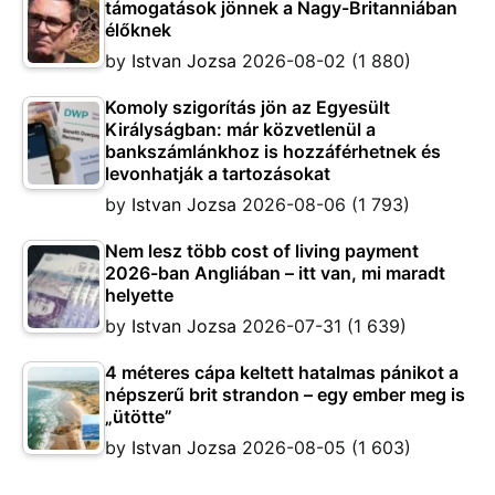
támogatások jönnek a Nagy-Britanniában
élőknek
by
Istvan Jozsa
2026-08-02
(1 880)
Komoly szigorítás jön az Egyesült
Királyságban: már közvetlenül a
bankszámlánkhoz is hozzáférhetnek és
levonhatják a tartozásokat
by
Istvan Jozsa
2026-08-06
(1 793)
Nem lesz több cost of living payment
2026-ban Angliában – itt van, mi maradt
helyette
by
Istvan Jozsa
2026-07-31
(1 639)
4 méteres cápa keltett hatalmas pánikot a
népszerű brit strandon – egy ember meg is
„ütötte”
by
Istvan Jozsa
2026-08-05
(1 603)