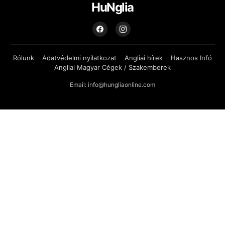
HuNglia
Rólunk
Adatvédelmi nyilatkozat
Angliai hírek
Hasznos Infó
Angliai Magyar Cégek / Szakemberek
Email: info@hungliaonline.com