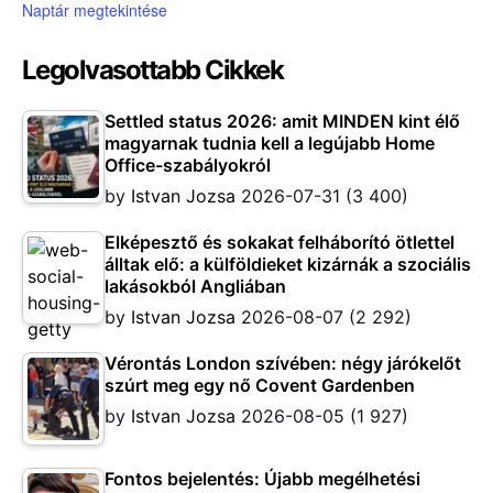
Naptár megtekintése
Legolvasottabb Cikkek
Settled status 2026: amit MINDEN kint élő
magyarnak tudnia kell a legújabb Home
Office-szabályokról
by
Istvan Jozsa
2026-07-31
(3 400)
Elképesztő és sokakat felháborító ötlettel
álltak elő: a külföldieket kizárnák a szociális
lakásokból Angliában
by
Istvan Jozsa
2026-08-07
(2 292)
Vérontás London szívében: négy járókelőt
szúrt meg egy nő Covent Gardenben
by
Istvan Jozsa
2026-08-05
(1 927)
Fontos bejelentés: Újabb megélhetési