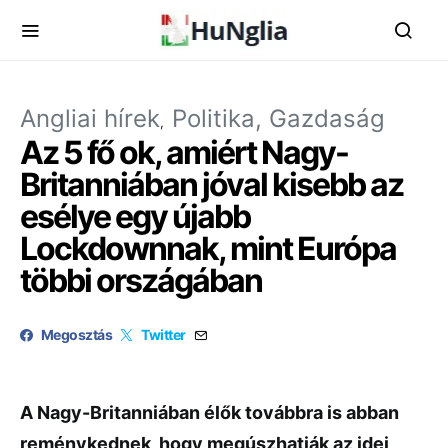
Angliai hírek
Politika, Gazdaság
Az 5 fő ok, amiért Nagy-
Britanniában jóval kisebb az
esélye egy újabb
Lockdownnak, mint Európa
többi országában
Megosztás
Twitter
A Nagy-Britanniában élők továbbra is abban
reménykednek, hogy megúszhatják az idei