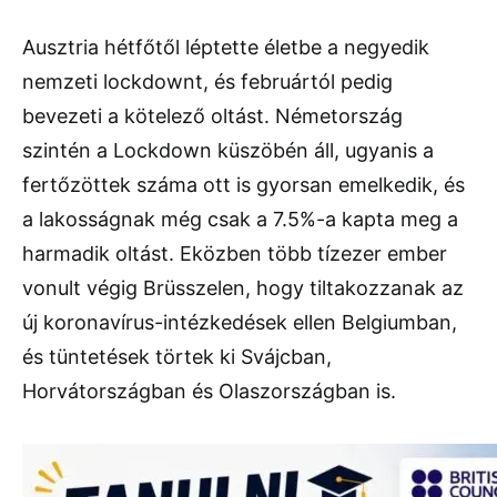
Ausztria hétfőtől léptette életbe a negyedik
nemzeti lockdownt, és februártól pedig
bevezeti a kötelező oltást. Németország
szintén a Lockdown küszöbén áll, ugyanis a
fertőzöttek száma ott is gyorsan emelkedik, és
a lakosságnak még csak a 7.5%-a kapta meg a
harmadik oltást. Eközben több tízezer ember
vonult végig Brüsszelen, hogy tiltakozzanak az
új koronavírus-intézkedések ellen Belgiumban,
és tüntetések törtek ki Svájcban,
Horvátországban és Olaszországban is.