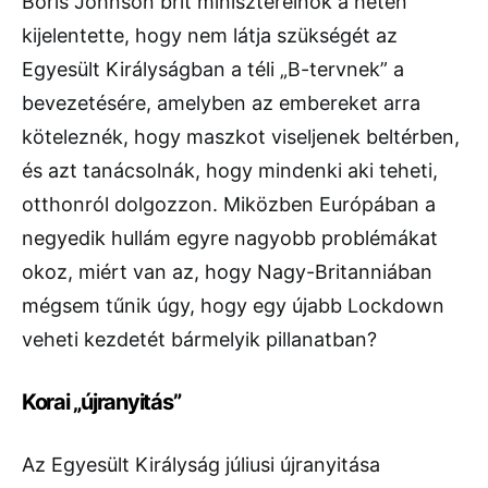
Boris Johnson brit miniszterelnök a héten
kijelentette, hogy nem látja szükségét az
Egyesült Királyságban a téli „B-tervnek” a
bevezetésére, amelyben az embereket arra
köteleznék, hogy maszkot viseljenek beltérben,
és azt tanácsolnák, hogy mindenki aki teheti,
otthonról dolgozzon. Miközben Európában a
negyedik hullám egyre nagyobb problémákat
okoz, miért van az, hogy Nagy-Britanniában
mégsem tűnik úgy, hogy egy újabb Lockdown
veheti kezdetét bármelyik pillanatban?
Korai „újranyitás”
Az Egyesült Királyság júliusi újranyitása