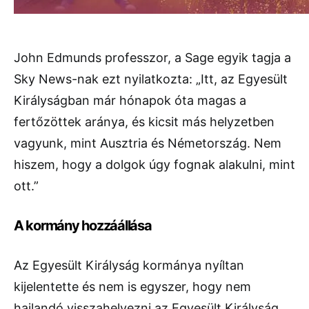
John Edmunds professzor, a Sage egyik tagja a
Sky News-nak ezt nyilatkozta: „Itt, az Egyesült
Királyságban már hónapok óta magas a
fertőzöttek aránya, és kicsit más helyzetben
vagyunk, mint Ausztria és Németország. Nem
hiszem, hogy a dolgok úgy fognak alakulni, mint
ott.”
A kormány hozzáállása
Az Egyesült Királyság kormánya nyíltan
kijelentette és nem is egyszer, hogy nem
hajlandó visszahelyezni az Egyesült Királyság