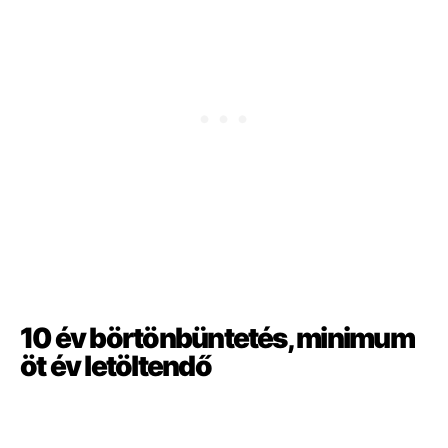
10 év börtönbüntetés, minimum
öt év letöltendő