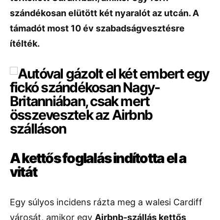
szándékosan elütött két nyaralót az utcán. A
támadót most 10 év szabadságvesztésre
ítélték.
A kettős foglalás indította el a
vitát
Egy súlyos incidens rázta meg a walesi Cardiff
városát, amikor egy
Airbnb-szállás kettős