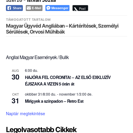
Szerző -
Istvan Jozsa
E-Mail
Messenger
Post
Share
TÁMOGATOTT TARTALOM
Magyar Ügyvéd Angliában – Kártérítések, Személyi
Sérülések, Orvosi Műhibák
Angliai Magyar Események / Bulik
6:00 du.
AUG
30
HAJÓRA FEL CORONITA! – AZ ELSŐ EXKLUZÍV
ÉJSZAKA A VIZEN 5 órán át
október 31/8:00 du.
-
november 1/3:00 de.
OKT
31
Mirigyek a színpadon – Retro Est
Naptár megtekintése
Legolvasottabb Cikkek