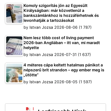
Komoly szigorítás jön az Egyesült
Királyságban: már közvetlenül a
bankszámlánkhoz is hozzáférhetnek és
levonhatják a tartozásokat
by
Istvan Jozsa
2026-08-06
(1 787)
Nem lesz több cost of living payment
2026-ban Angliában – itt van, mi maradt
helyette
by
Istvan Jozsa
2026-07-31
(1 637)
4 méteres cápa keltett hatalmas pánikot a
népszerű brit strandon – egy ember meg is
„ütötte”
by
Istvan Jozsa
2026-08-05
(1 597)