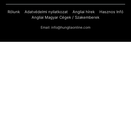
Rólunk
Adatvédelmi nyilatkozat
Angliai hírek
Hasznos Infó
Angliai Magyar Cégek / Szakemberek
Email: info@hungliaonline.com