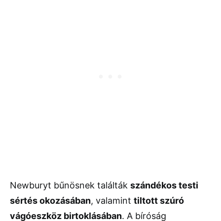
Newburyt bűnösnek találták
szándékos testi
sértés okozásában
, valamint
tiltott szúró
vágóeszköz birtoklásában
. A bíróság