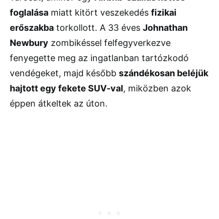
foglalása
miatt kitört veszekedés
fizikai
erőszakba
torkollott. A 33 éves
Johnathan
Newbury
zombikéssel felfegyverkezve
fenyegette meg az ingatlanban tartózkodó
vendégeket, majd később
szándékosan beléjük
hajtott egy fekete SUV-val
, miközben azok
éppen átkeltek az úton.