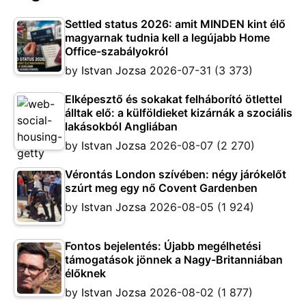
Settled status 2026: amit MINDEN kint élő
magyarnak tudnia kell a legújabb Home
Office-szabályokról
by
Istvan Jozsa
2026-07-31
(3 373)
Elképesztő és sokakat felháborító ötlettel
álltak elő: a külföldieket kizárnák a szociális
lakásokból Angliában
by
Istvan Jozsa
2026-08-07
(2 270)
Vérontás London szívében: négy járókelőt
szúrt meg egy nő Covent Gardenben
by
Istvan Jozsa
2026-08-05
(1 924)
Fontos bejelentés: Újabb megélhetési
támogatások jönnek a Nagy-Britanniában
élőknek
by
Istvan Jozsa
2026-08-02
(1 877)