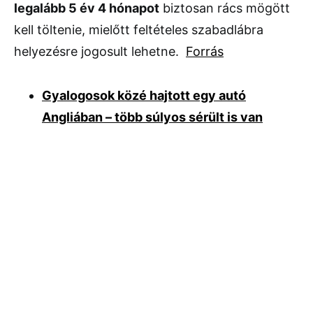
legalább 5 év 4 hónapot
biztosan rács mögött
kell töltenie, mielőtt feltételes szabadlábra
helyezésre jogosult lehetne.
Forrás
Gyalogosok közé hajtott egy autó
Angliában – több súlyos sérült is van