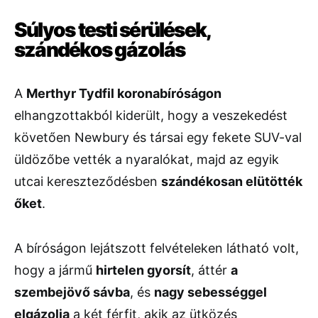
Súlyos testi sérülések,
szándékos gázolás
A
Merthyr Tydfil koronabíróságon
elhangzottakból kiderült, hogy a veszekedést
követően Newbury és társai egy fekete SUV-val
üldözőbe vették a nyaralókat, majd az egyik
utcai kereszteződésben
szándékosan elütötték
őket
.
A bíróságon lejátszott felvételeken látható volt,
hogy a jármű
hirtelen gyorsít
, áttér
a
szembejövő sávba
, és
nagy sebességgel
elgázolja
a két férfit, akik az ütközés