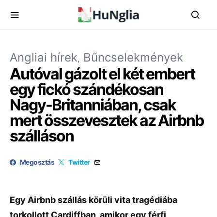
Angliai hírek
Bűncselekmények
Autóval gázolt el két embert
egy fickó szándékosan
Nagy-Britanniában, csak
mert összevesztek az Airbnb
szálláson
Megosztás
Twitter
Egy Airbnb szállás körüli vita tragédiába
torkollott Cardiffban, amikor egy férfi