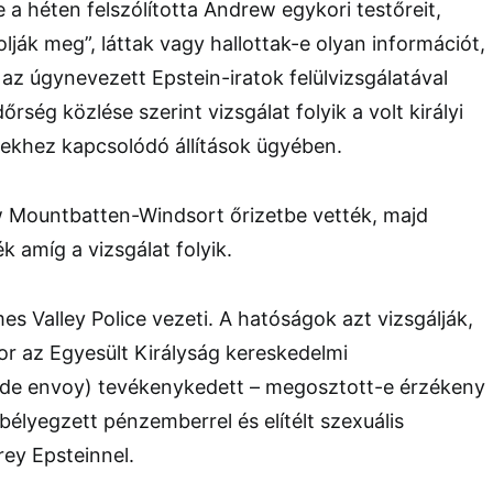
e
a héten felszólította Andrew egykori testőreit,
lják meg”, láttak vagy hallottak-e olyan információt,
 az úgynevezett Epstein-iratok felülvizsgálatával
rség közlése szerint vizsgálat folyik a volt királyi
tekhez kapcsolódó állítások ügyében.
Mountbatten-Windsort őrizetbe vették, majd
k amíg a vizsgálat folyik.
es Valley Police
vezeti. A hatóságok azt vizsgálják,
r az Egyesült Királyság kereskedelmi
ade envoy) tevékenykedett – megosztott-e érzékeny
élyegzett pénzemberrel és elítélt szexuális
rey Epsteinnel
.