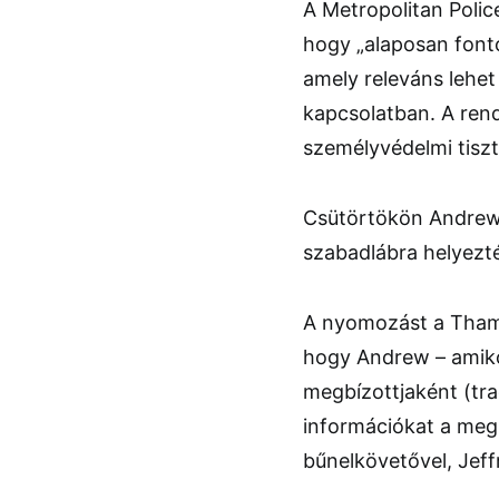
A
Metropolitan Polic
hogy „alaposan fonto
amely releváns lehet
kapcsolatban. A rendő
személyvédelmi tisz
Csütörtökön Andrew 
szabadlábra helyezté
A nyomozást a
Tham
hogy Andrew – amiko
megbízottjaként (tr
információkat a megb
bűnelkövetővel,
Jeff