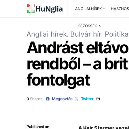
ANGLIAI HÍREK
HASZNOS
KÖZÖSSÉG
Angliai hírek
Bulvár hír
Politik
Andrást eltávol
rendből – a br
fontolgat
Megosztás
Twitter
0
Shares
Published on
A
Keir Starmer
vezet