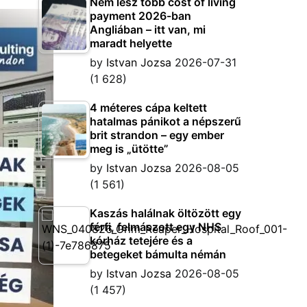
Nem lesz több cost of living
payment 2026-ban
Angliában – itt van, mi
maradt helyette
by
Istvan Jozsa
2026-07-31
(1 628)
4 méteres cápa keltett
hatalmas pánikot a népszerű
brit strandon – egy ember
meg is „ütötte”
by
Istvan Jozsa
2026-08-05
(1 561)
Kaszás halálnak öltözött egy
férfi, felmászott egy NHS
kórház tetejére és a
betegeket bámulta némán
by
Istvan Jozsa
2026-08-05
(1 457)