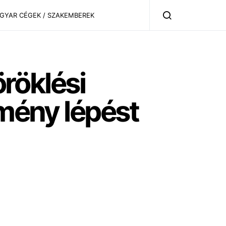
AGYAR CÉGEK / SZAKEMBEREK
öröklési
emény lépést