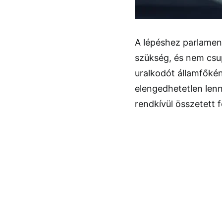
A lépéshez parlament
szükség, és nem csu
uralkodót államfőké
elengedhetetlen len
rendkívül összetett 