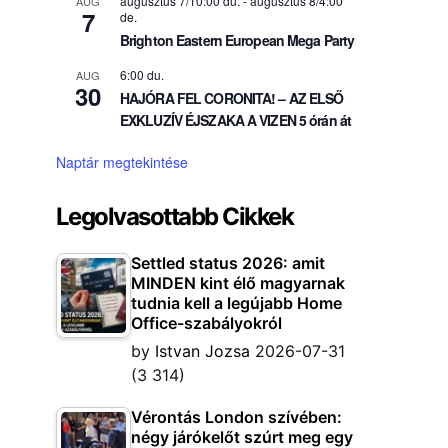
augusztus 7/10:00 du.
-
augusztus 8/4:00
AUG
7
de.
Brighton Eastern European Mega Party
6:00 du.
AUG
30
HAJÓRA FEL CORONITA! – AZ ELSŐ
EXKLUZÍV ÉJSZAKA A VIZEN 5 órán át
Naptár megtekintése
Legolvasottabb Cikkek
Settled status 2026: amit
MINDEN kint élő magyarnak
tudnia kell a legújabb Home
Office-szabályokról
by
Istvan Jozsa
2026-07-31
(3 314)
Vérontás London szívében:
négy járókelőt szúrt meg egy