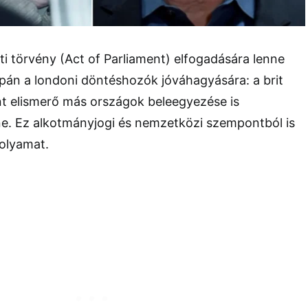
i törvény (Act of Parliament) elfogadására lenne
pán a londoni döntéshozók jóváhagyására: a brit
nt elismerő más országok beleegyezése is
ne. Ez alkotmányjogi és nemzetközi szempontból is
folyamat.