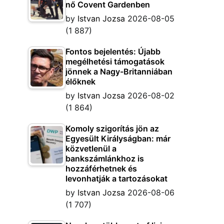
nő Covent Gardenben
by
Istvan Jozsa
2026-08-05
(1 887)
Fontos bejelentés: Újabb
megélhetési támogatások
jönnek a Nagy-Britanniában
élőknek
by
Istvan Jozsa
2026-08-02
(1 864)
Komoly szigorítás jön az
Egyesült Királyságban: már
közvetlenül a
bankszámlánkhoz is
hozzáférhetnek és
levonhatják a tartozásokat
by
Istvan Jozsa
2026-08-06
(1 707)