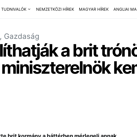
 TUDNIVALÓK
NEMZETKÖZI HÍREK
MAGYAR HÍREK
ANGLIAI M
a, Gazdaság
íthatják a brit trón
it miniszterelnök k
te brit kormány a háttérben mérlegeli annak