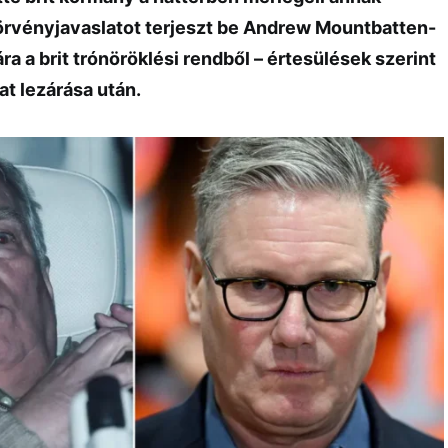
örvényjavaslatot terjeszt be Andrew Mountbatten-
ra a brit trónöröklési rendből – értesülések szerint
at lezárása után.