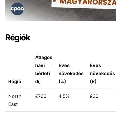
Régiók
Átlagos
havi
Éves
Éves
bérleti
növekedés
növekedés
Régió
díj
(%)
(£)
North
£760
4.5%
£30
East