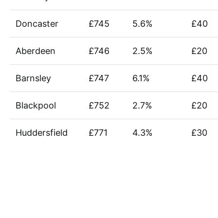
Doncaster
£745
5.6%
£40
Aberdeen
£746
2.5%
£20
Barnsley
£747
6.1%
£40
Blackpool
£752
2.7%
£20
Huddersfield
£771
4.3%
£30