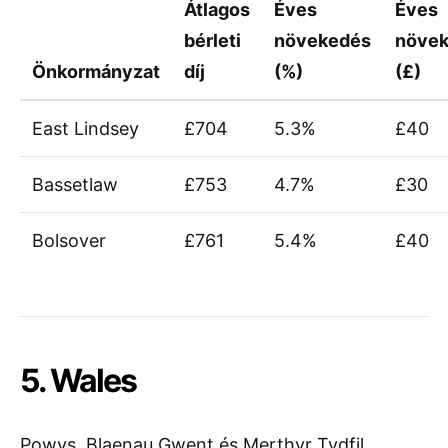
Átlagos
Éves
Éves
bérleti
növekedés
növe
Önkormányzat
díj
(%)
(£)
East Lindsey
£704
5.3%
£40
Bassetlaw
£753
4.7%
£30
Bolsover
£761
5.4%
£40
5. Wales
Powys, Blaenau Gwent és Merthyr Tydfil