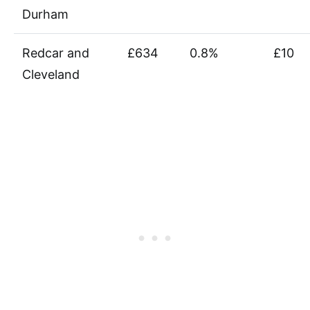
Durham
Redcar and
£634
0.8%
£10
Cleveland