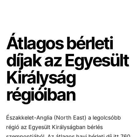
Átlagos bérleti
díjak az Egyesült
Királyság
régióiban
Északkelet-Anglia (North East) a legolcsóbb
régió az Egyesült Királyságban bérlés
szempontjából. Az átlagos havi bérleti díj itt 760