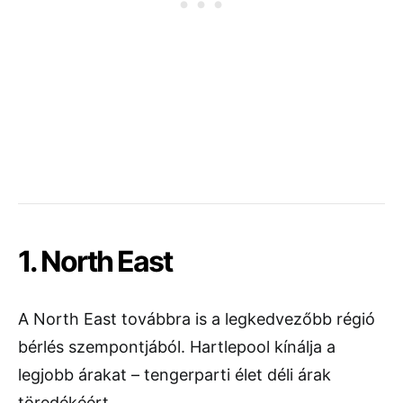
1. North East
A North East továbbra is a legkedvezőbb régió
bérlés szempontjából. Hartlepool kínálja a
legjobb árakat – tengerparti élet déli árak
töredékéért.