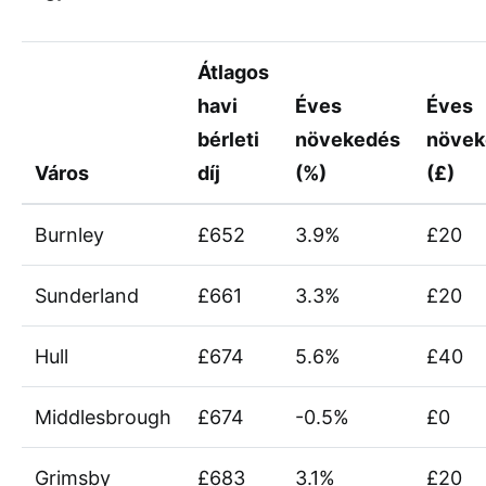
Átlagos
havi
Éves
Éves
bérleti
növekedés
növek
Város
díj
(%)
(£)
Burnley
£652
3.9%
£20
Sunderland
£661
3.3%
£20
Hull
£674
5.6%
£40
Middlesbrough
£674
-0.5%
£0
Grimsby
£683
3.1%
£20