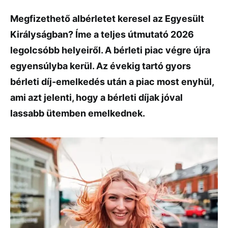
Megfizethető albérletet keresel az Egyesült
Királyságban? Íme a teljes útmutató 2026
legolcsóbb helyeiről. A bérleti piac végre újra
egyensúlyba kerül. Az évekig tartó gyors
bérleti díj-emelkedés után a piac most enyhül,
ami azt jelenti, hogy a bérleti díjak jóval
lassabb ütemben emelkednek.