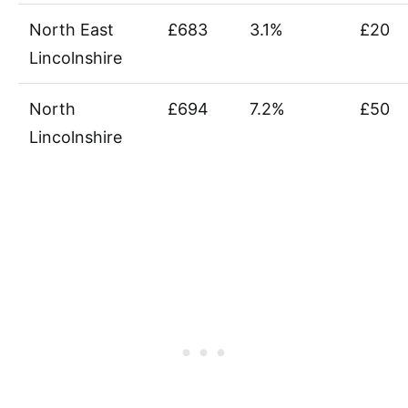
North East
£683
3.1%
£20
Lincolnshire
North
£694
7.2%
£50
Lincolnshire