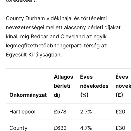
County Durham vidéki tájai és történelmi
nevezetességei mellett alacsony bérleti díjakat
kínál, míg Redcar and Cleveland az egyik
legmegfizethetőbb tengerparti térség az
Egyesült Királyságban.
Átlagos
Éves
Éves
bérleti
növekedés
növe
Önkormányzat
díj
(%)
(£)
Hartlepool
£578
2.7%
£20
County
£632
4.7%
£30