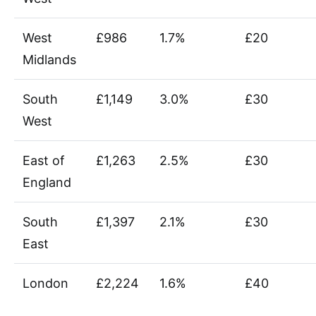
West
£986
1.7%
£20
Midlands
South
£1,149
3.0%
£30
West
East of
£1,263
2.5%
£30
England
South
£1,397
2.1%
£30
East
London
£2,224
1.6%
£40