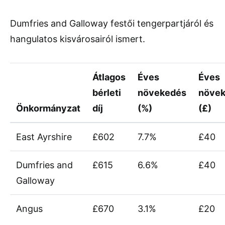
Dumfries and Galloway festői tengerpartjáról és
hangulatos kisvárosairól ismert.
Átlagos
Éves
Éves
bérleti
növekedés
növe
Önkormányzat
díj
(%)
(£)
East Ayrshire
£602
7.7%
£40
Dumfries and
£615
6.6%
£40
Galloway
Angus
£670
3.1%
£20