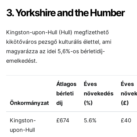
3. Yorkshire and the Humber
Kingston-upon-Hull (Hull) megfizethető
kikötőváros pezsgő kulturális élettel, ami
magyarázza az idei 5,6%-os bérletidíj-
emelkedést.
Átlagos
Éves
Éves
bérleti
növekedés
növe
Önkormányzat
díj
(%)
(£)
Kingston-
£674
5.6%
£40
upon-Hull