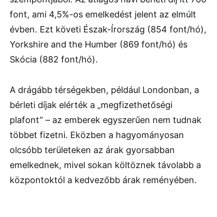
font, ami 4,5%-os emelkedést jelent az elmúlt
évben. Ezt követi Észak-Írország (854 font/hó),
Yorkshire and the Humber (869 font/hó) és
Skócia (882 font/hó).
A drágább térségekben, például Londonban, a
bérleti díjak elérték a „megfizethetőségi
plafont” – az emberek egyszerűen nem tudnak
többet fizetni. Eközben a hagyományosan
olcsóbb területeken az árak gyorsabban
emelkednek, mivel sokan költöznek távolabb a
központoktól a kedvezőbb árak reményében.