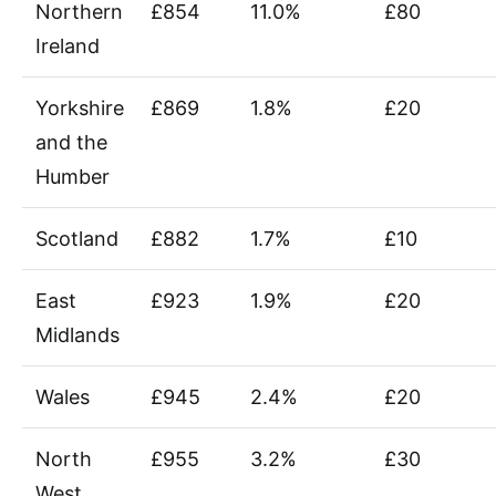
Northern
£854
11.0%
£80
Ireland
Yorkshire
£869
1.8%
£20
and the
Humber
Scotland
£882
1.7%
£10
East
£923
1.9%
£20
Midlands
Wales
£945
2.4%
£20
North
£955
3.2%
£30
West