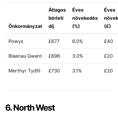
Átlagos
Éves
Éves
bérleti
növekedés
növe
Önkormányzat
díj
(%)
(£)
Powys
£677
6.0%
£40
Blaenau Gwent
£696
3.0%
£20
Merthyr Tydfil
£730
3.1%
£20
6. North West