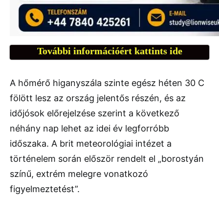
További információért kattints ide
A hőmérő higanyszála szinte egész héten 30 C
fölött lesz az ország jelentős részén, és az
időjósok előrejelzése szerint a következő
néhány nap lehet az idei év legforróbb
időszaka. A brit meteorológiai intézet a
történelem során először rendelt el „borostyán
színű, extrém melegre vonatkozó
figyelmeztetést”.