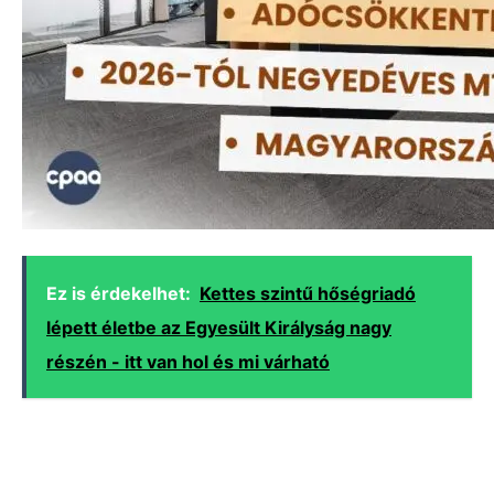
Ez is érdekelhet:
Kettes szintű hőségriadó
lépett életbe az Egyesült Királyság nagy
részén - itt van hol és mi várható