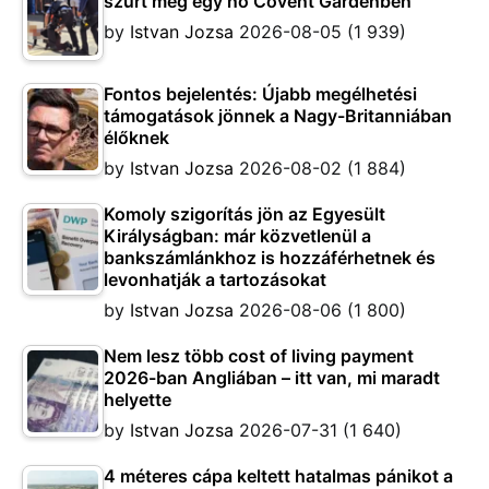
szúrt meg egy nő Covent Gardenben
by
Istvan Jozsa
2026-08-05
(1 939)
Fontos bejelentés: Újabb megélhetési
támogatások jönnek a Nagy-Britanniában
élőknek
by
Istvan Jozsa
2026-08-02
(1 884)
Komoly szigorítás jön az Egyesült
Királyságban: már közvetlenül a
bankszámlánkhoz is hozzáférhetnek és
levonhatják a tartozásokat
by
Istvan Jozsa
2026-08-06
(1 800)
Nem lesz több cost of living payment
2026-ban Angliában – itt van, mi maradt
helyette
by
Istvan Jozsa
2026-07-31
(1 640)
4 méteres cápa keltett hatalmas pánikot a