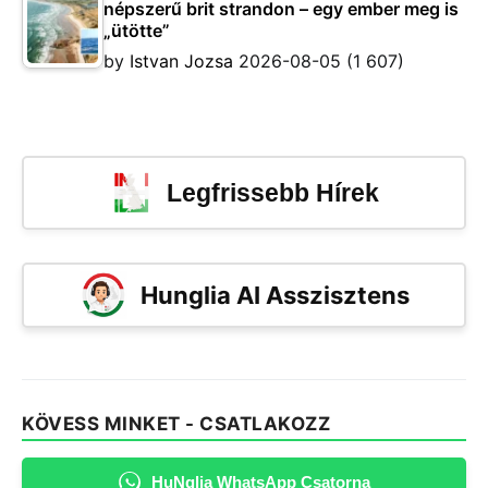
népszerű brit strandon – egy ember meg is
„ütötte”
by
Istvan Jozsa
2026-08-05
(1 607)
Legfrissebb Hírek
Hunglia AI Asszisztens
KÖVESS MINKET - CSATLAKOZZ
HuNglia WhatsApp Csatorna