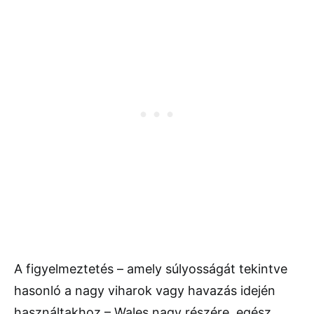
A figyelmeztetés – amely súlyosságát tekintve
hasonló a nagy viharok vagy havazás idején
használtakhoz – Wales nagy részére, egész