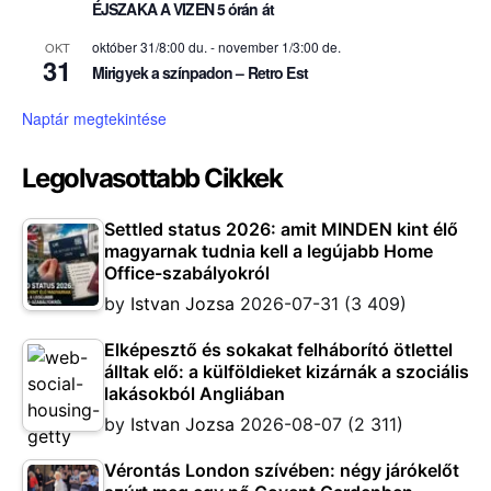
ÉJSZAKA A VIZEN 5 órán át
október 31/8:00 du.
-
november 1/3:00 de.
OKT
31
Mirigyek a színpadon – Retro Est
Naptár megtekintése
Legolvasottabb Cikkek
Settled status 2026: amit MINDEN kint élő
magyarnak tudnia kell a legújabb Home
Office-szabályokról
by
Istvan Jozsa
2026-07-31
(3 409)
Elképesztő és sokakat felháborító ötlettel
álltak elő: a külföldieket kizárnák a szociális
lakásokból Angliában
by
Istvan Jozsa
2026-08-07
(2 311)
Vérontás London szívében: négy járókelőt