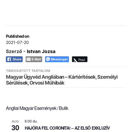
Published on
2021-07-20
Szerző -
Istvan Jozsa
E-Mail
Messenger
Post
Share
TÁMOGATOTT TARTALOM
Magyar Ügyvéd Angliában – Kártérítések, Személyi
Sérülések, Orvosi Műhibák
Angliai Magyar Események / Bulik
6:00 du.
AUG
30
HAJÓRA FEL CORONITA! – AZ ELSŐ EXKLUZÍV