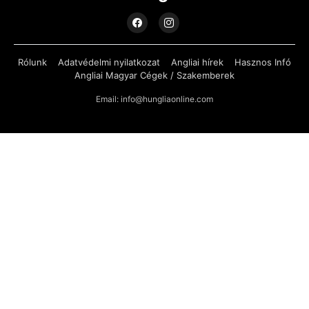
Rólunk
Adatvédelmi nyilatkozat
Angliai hírek
Hasznos Infó
Angliai Magyar Cégek / Szakemberek
Email: info@hungliaonline.com