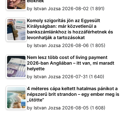
élőknek
by
Istvan Jozsa
2026-08-02
(1 891)
Komoly szigorítás jön az Egyesült
Királyságban: már közvetlenül a
bankszámlánkhoz is hozzáférhetnek és
levonhatják a tartozásokat
by
Istvan Jozsa
2026-08-06
(1 805)
Nem lesz több cost of living payment
2026-ban Angliában – itt van, mi maradt
helyette
by
Istvan Jozsa
2026-07-31
(1 640)
4 méteres cápa keltett hatalmas pánikot a
népszerű brit strandon – egy ember meg is
„ütötte”
by
Istvan Jozsa
2026-08-05
(1 608)