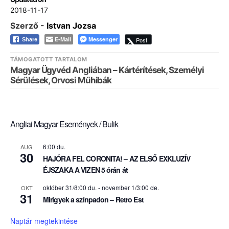
2018-11-17
Szerző -
Istvan Jozsa
E-Mail
Messenger
Post
Share
TÁMOGATOTT TARTALOM
Magyar Ügyvéd Angliában – Kártérítések, Személyi
Sérülések, Orvosi Műhibák
Angliai Magyar Események / Bulik
6:00 du.
AUG
30
HAJÓRA FEL CORONITA! – AZ ELSŐ EXKLUZÍV
ÉJSZAKA A VIZEN 5 órán át
október 31/8:00 du.
-
november 1/3:00 de.
OKT
31
Mirigyek a színpadon – Retro Est
Naptár megtekintése