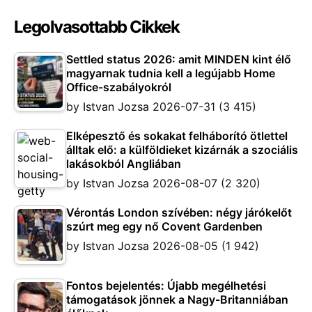
Legolvasottabb Cikkek
Settled status 2026: amit MINDEN kint élő
magyarnak tudnia kell a legújabb Home
Office-szabályokról
by
Istvan Jozsa
2026-07-31
(3 415)
Elképesztő és sokakat felháborító ötlettel
álltak elő: a külföldieket kizárnák a szociális
lakásokból Angliában
by
Istvan Jozsa
2026-08-07
(2 320)
Vérontás London szívében: négy járókelőt
szúrt meg egy nő Covent Gardenben
by
Istvan Jozsa
2026-08-05
(1 942)
Fontos bejelentés: Újabb megélhetési
támogatások jönnek a Nagy-Britanniában