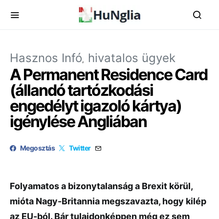
Hasznos Infó
hivatalos ügyek
A Permanent Residence Card
(állandó tartózkodási
engedélyt igazoló kártya)
igénylése Angliában
Megosztás
Twitter
Folyamatos a bizonytalanság a Brexit körül,
mióta Nagy-Britannia megszavazta, hogy kilép
az EU-ból. Bár tulajdonképpen még ez sem