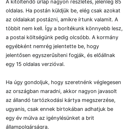
A kitöltendő űrlap nagyon részletes, jelenleg 85
oldalas. Ha postán küldjük be, elég csak azokat
az oldalakat postázni, amikre írtunk valamit. A
többit nem kell. Így a borítékunk könnyebb lesz,
a postai költségünk pedig olcsóbb. A kormány
egyébként nemrég jelentette be, hogy
jelentősen egyszerűsíteni fogják, és előállnak
egy 15 oldalas verzióval.
Ha úgy gondoljuk, hogy szeretnénk véglegesen
az országban maradni, akkor nagyon javasolt
az állandó tartózkodási kártya megszerzése,
ugyanis, csak ennek birtokában adhatjuk be
egy év múlva az igénylésünket a brit
állampolgárságra.