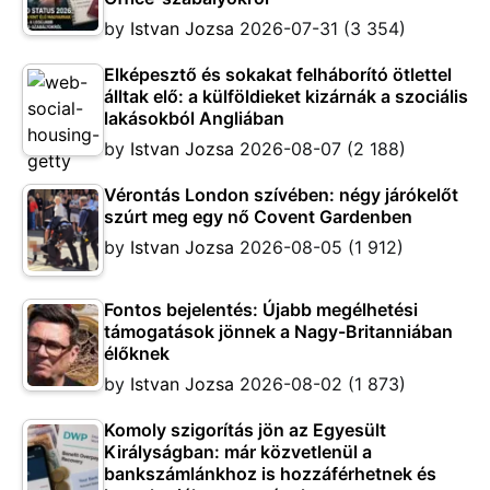
by
Istvan Jozsa
2026-07-31
(3 354)
Elképesztő és sokakat felháborító ötlettel
álltak elő: a külföldieket kizárnák a szociális
lakásokból Angliában
by
Istvan Jozsa
2026-08-07
(2 188)
Vérontás London szívében: négy járókelőt
szúrt meg egy nő Covent Gardenben
by
Istvan Jozsa
2026-08-05
(1 912)
Fontos bejelentés: Újabb megélhetési
támogatások jönnek a Nagy-Britanniában
élőknek
by
Istvan Jozsa
2026-08-02
(1 873)
Komoly szigorítás jön az Egyesült
Királyságban: már közvetlenül a
bankszámlánkhoz is hozzáférhetnek és