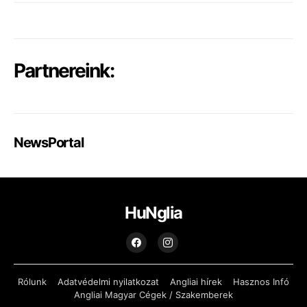
Partnereink:
NewsPortal
HuNglia
Rólunk
Adatvédelmi nyilatkozat
Angliai hírek
Hasznos Infó
Angliai Magyar Cégek / Szakemberek