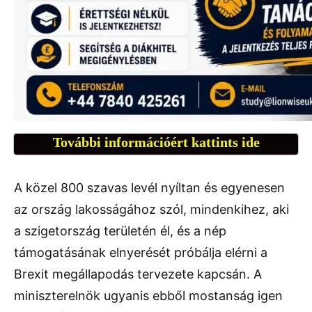
További információért kattints ide
A közel 800 szavas levél nyíltan és egyenesen
az ország lakosságához szól, mindenkihez, aki
a szigetország területén él, és a nép
támogatásának elnyerését próbálja elérni a
Brexit megállapodás tervezete kapcsán. A
miniszterelnök ugyanis ebből mostanság igen