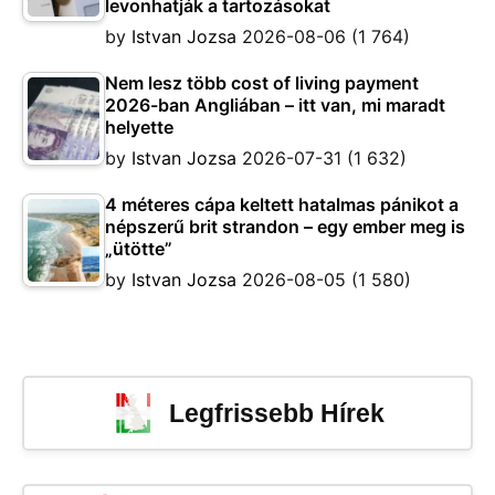
levonhatják a tartozásokat
by
Istvan Jozsa
2026-08-06
(1 764)
Nem lesz több cost of living payment
2026-ban Angliában – itt van, mi maradt
helyette
by
Istvan Jozsa
2026-07-31
(1 632)
4 méteres cápa keltett hatalmas pánikot a
népszerű brit strandon – egy ember meg is
„ütötte”
by
Istvan Jozsa
2026-08-05
(1 580)
Legfrissebb Hírek