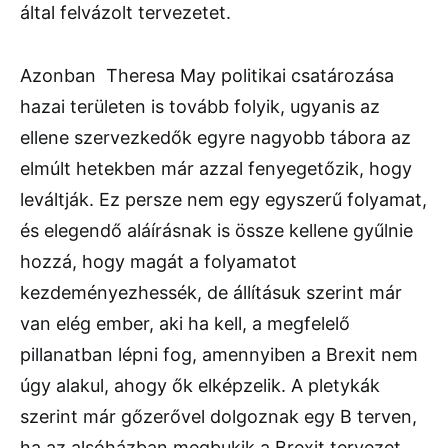
által felvázolt tervezetet.
Azonban Theresa May politikai csatározása
hazai területen is tovább folyik, ugyanis az
ellene szervezkedők egyre nagyobb tábora az
elmúlt hetekben már azzal fenyegetőzik, hogy
leváltják. Ez persze nem egy egyszerű folyamat,
és elegendő aláírásnak is össze kellene gyűlnie
hozzá, hogy magát a folyamatot
kezdeményezhessék, de állításuk szerint már
van elég ember, aki ha kell, a megfelelő
pillanatban lépni fog, amennyiben a Brexit nem
úgy alakul, ahogy ők elképzelik. A pletykák
szerint már gőzerővel dolgoznak egy B terven,
ha az alsóházban megbukik a Brexit tervezet.