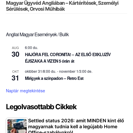
Magyar Ügyvéd Angliában – Kártérítések, Személyi
Sérülések, Orvosi Műhibák
Angliai Magyar Események / Bulik
6:00 du.
AUG
30
HAJÓRA FEL CORONITA! – AZ ELSŐ EXKLUZÍV
ÉJSZAKA A VIZEN 5 órán át
október 31/8:00 du.
-
november 1/3:00 de.
OKT
31
Mirigyek a színpadon – Retro Est
Naptár megtekintése
Legolvasottabb Cikkek
Settled status 2026: amit MINDEN kint élő
magyarnak tudnia kell a legújabb Home
Office-szabályokról