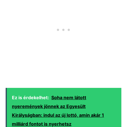
Ez is érdekelhet:
Soha nem látott
nyeremények jönnek az Egyesült
Királyságban: indul az új lottó, amin akár 1
milliárd fontot is nyerhetsz