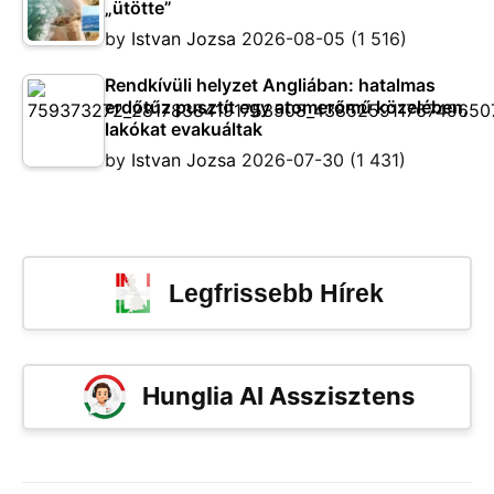
„ütötte”
by
Istvan Jozsa
2026-08-05
(1 516)
Rendkívüli helyzet Angliában: hatalmas
erdőtűz pusztít egy atomerőmű közelében,
lakókat evakuáltak
by
Istvan Jozsa
2026-07-30
(1 431)
Legfrissebb Hírek
Hunglia AI Asszisztens