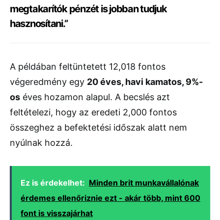
megtakarítók pénzét is jobban tudjuk
hasznosítani.”
A példában feltüntetett 12,018 fontos
végeredmény egy
20 éves, havi kamatos, 9%-
os
éves hozamon alapul. A becslés azt
feltételezi, hogy az eredeti 2,000 fontos
összeghez a befektetési időszak alatt nem
nyúlnak hozzá.
Ez is érdekelhet:
Minden brit munkavállalónak
érdemes ellenőriznie ezt - akár több, mint 600
font is visszajárhat