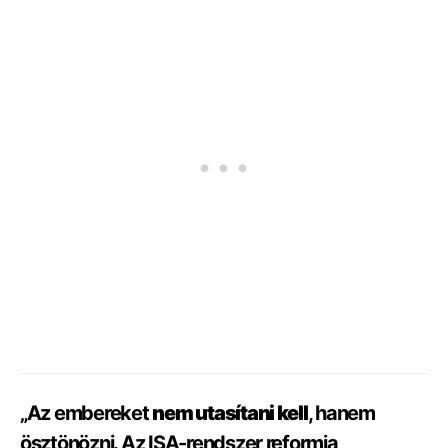
„Az embereket
nem utasítani kell
, hanem
ösztönözni. Az ISA-rendszer reformja