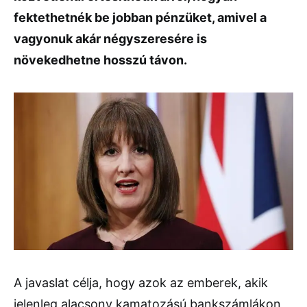
fektethetnék be jobban pénzüket, amivel a
vagyonuk akár négyszeresére is
növekedhetne hosszú távon.
A javaslat célja, hogy azok az emberek, akik
jelenleg alacsony kamatozású bankszámlákon