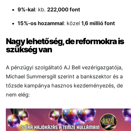
9%-kal
: kb.
222,000 font
15%-os hozammal
: közel
1,6 millió font
Nagy lehetőség, de reformokra is
szükség van
A pénzügyi szolgáltató AJ Bell vezérigazgatója,
Michael Summersgill szerint a bankszektor és a
tőzsde kampánya hasznos kezdeményezés, de
nem elég: