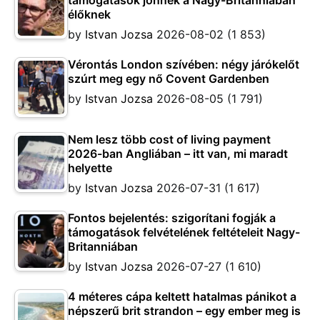
élőknek
by
Istvan Jozsa
2026-08-02
(1 853)
Vérontás London szívében: négy járókelőt
szúrt meg egy nő Covent Gardenben
by
Istvan Jozsa
2026-08-05
(1 791)
Nem lesz több cost of living payment
2026-ban Angliában – itt van, mi maradt
helyette
by
Istvan Jozsa
2026-07-31
(1 617)
Fontos bejelentés: szigorítani fogják a
támogatások felvételének feltételeit Nagy-
Britanniában
by
Istvan Jozsa
2026-07-27
(1 610)
4 méteres cápa keltett hatalmas pánikot a
népszerű brit strandon – egy ember meg is