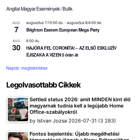
Angliai Magyar Események / Bulik
augusztus 7/10:00 du.
-
augusztus 8/4:00 de.
AUG
7
Brighton Eastern European Mega Party
6:00 du.
AUG
30
HAJÓRA FEL CORONITA! – AZ ELSŐ EXKLUZÍV
ÉJSZAKA A VIZEN 5 órán át
Naptár megtekintése
Legolvasottabb Cikkek
Settled status 2026: amit MINDEN kint élő
magyarnak tudnia kell a legújabb Home
Office-szabályokról
by
Istvan Jozsa
2026-07-31
(3 283)
Fontos bejelentés: Újabb megélhetési
támogatások jönnek a Nagy-Britanniában