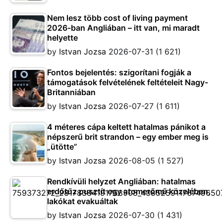
Nem lesz több cost of living payment
2026-ban Angliában – itt van, mi maradt
helyette
by
Istvan Jozsa
2026-07-31
(1 621)
Fontos bejelentés: szigorítani fogják a
támogatások felvételének feltételeit Nagy-
Britanniában
by
Istvan Jozsa
2026-07-27
(1 611)
4 méteres cápa keltett hatalmas pánikot a
népszerű brit strandon – egy ember meg is
„ütötte”
by
Istvan Jozsa
2026-08-05
(1 527)
Rendkívüli helyzet Angliában: hatalmas
erdőtűz pusztít egy atomerőmű közelében,
lakókat evakuáltak
by
Istvan Jozsa
2026-07-30
(1 431)