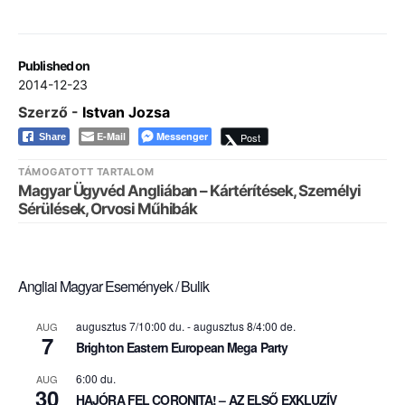
Published on
2014-12-23
Szerző -
Istvan Jozsa
E-Mail
Messenger
Post
Share
TÁMOGATOTT TARTALOM
Magyar Ügyvéd Angliában – Kártérítések, Személyi
Sérülések, Orvosi Műhibák
Angliai Magyar Események / Bulik
augusztus 7/10:00 du.
-
augusztus 8/4:00 de.
AUG
7
Brighton Eastern European Mega Party
6:00 du.
AUG
30
HAJÓRA FEL CORONITA! – AZ ELSŐ EXKLUZÍV