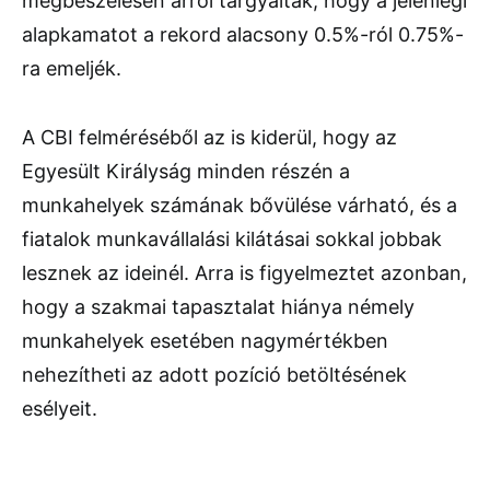
megbeszélésén arról tárgyaltak, hogy a jelenlegi
alapkamatot a rekord alacsony 0.5%-ról 0.75%-
ra emeljék.
A CBI felméréséből az is kiderül, hogy az
Egyesült Királyság minden részén a
munkahelyek számának bővülése várható, és a
fiatalok munkavállalási kilátásai sokkal jobbak
lesznek az ideinél. Arra is figyelmeztet azonban,
hogy a szakmai tapasztalat hiánya némely
munkahelyek esetében nagymértékben
nehezítheti az adott pozíció betöltésének
esélyeit.