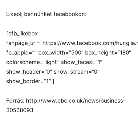
Likeolj bennünket facebookon:
[efb_likebox
fanpage_url=”https://www.facebook.com/hunglia
fb_appid=”” box_width=”500″ box_height=”180″
colorscheme=”light” show_faces=”1″
show_header=”0″ show_stream=”0″
show_border=”1″ ]
Forrás: http://www.bbc.co.uk/news/business-
30568093