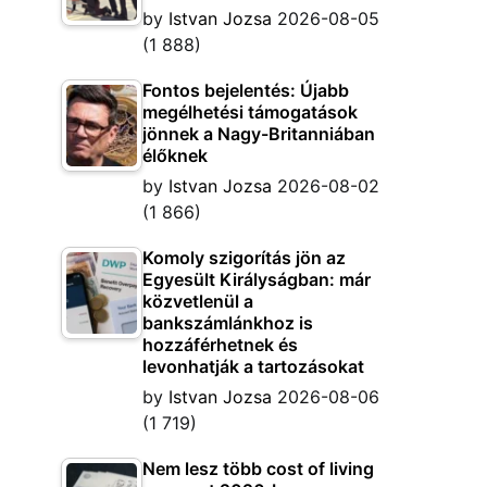
by
Istvan Jozsa
2026-08-05
(1 888)
Fontos bejelentés: Újabb
megélhetési támogatások
jönnek a Nagy-Britanniában
élőknek
by
Istvan Jozsa
2026-08-02
(1 866)
Komoly szigorítás jön az
Egyesült Királyságban: már
közvetlenül a
bankszámlánkhoz is
hozzáférhetnek és
levonhatják a tartozásokat
by
Istvan Jozsa
2026-08-06
(1 719)
Nem lesz több cost of living