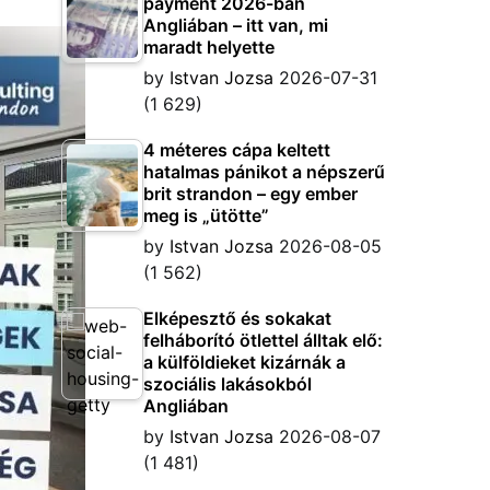
payment 2026-ban
Angliában – itt van, mi
maradt helyette
by
Istvan Jozsa
2026-07-31
(1 629)
4 méteres cápa keltett
hatalmas pánikot a népszerű
brit strandon – egy ember
meg is „ütötte”
by
Istvan Jozsa
2026-08-05
(1 562)
Elképesztő és sokakat
felháborító ötlettel álltak elő:
a külföldieket kizárnák a
szociális lakásokból
Angliában
by
Istvan Jozsa
2026-08-07
(1 481)