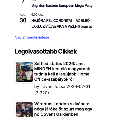
7
Brighton Eastern European Mega Party
6:00 du.
AUG
30
HAJÓRA FEL CORONITA! – AZ ELSŐ
EXKLUZÍV ÉJSZAKA A VIZEN 5 órán át
Naptár megtekintése
Legolvasottabb Cikkek
Settled status 2026: amit
MINDEN kint élő magyarnak
tudnia kell a legújabb Home
Office-szabályokról
by
Istvan Jozsa
2026-07-31
(3 320)
Vérontás London szívében:
négy járókelőt szúrt meg egy
nő Covent Gardenben