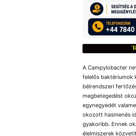
T
A Campylobacter nev
felelős baktériumok 
bélrendszeri fertőz
megbetegedést okoz
egynegyedét valamel
okozott hasmenés id
gyakoribb. Ennek oka
élelmiszerek közvetí