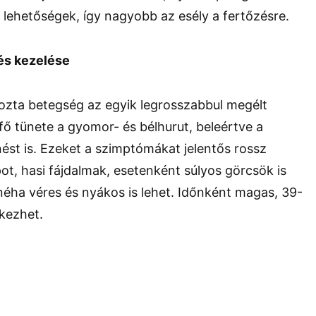
lehetőségek, így nagyobb az esély a fertőzésre.
és kezelése
zta betegség az egyik legrosszabbul megélt
fő tünete a gyomor- és bélhurut, beleértve a
st is. Ezeket a szimptómákat jelentős rossz
pot, hasi fájdalmak, esetenként súlyos görcsök is
néha véres és nyákos is lehet. Időnként magas, 39-
tkezhet.