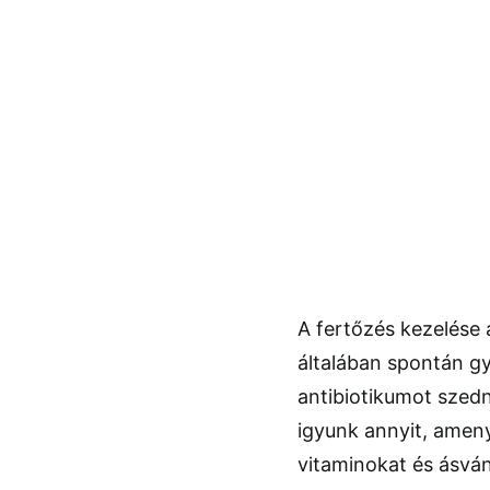
A fertőzés kezelése 
általában spontán gy
antibiotikumot szedn
igyunk annyit, ameny
vitaminokat és ásvá