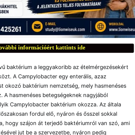
ovábbi információért kattints ide
ű baktérium a leggyakoribb az ételmérgezésekért
közt. A Campylobacter egy enterális, azaz
ést okozó baktérium nemzetség, mely hasmenéses
. A hasmenéses betegségeknek nagyjából
yik Campylobacter baktérium okozza. Az általa
őszakosan fordul elő, nyáron és ősszel sokkal
, hogy szájon át terjedő baktériumról van szó, ami
tésével jut be a szervezetbe, nyáron pedig