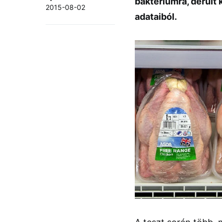
baktériumra, derült
2015-08-02
adataiból.