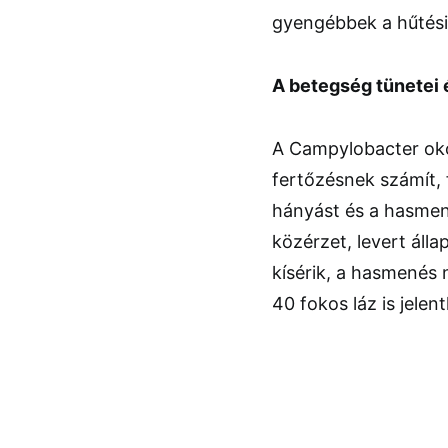
gyengébbek a hűtési 
A betegség tünetei 
A Campylobacter oko
fertőzésnek számít, 
hányást és a hasmené
közérzet, levert álla
kísérik, a hasmenés 
40 fokos láz is jelen