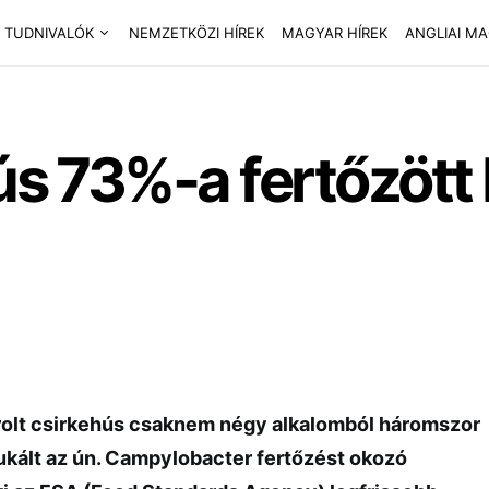
 TUDNIVALÓK
NEMZETKÖZI HÍREK
MAGYAR HÍREK
ANGLIAI M
hús 73%-a fertőzött
sárolt csirkehús csaknem négy alkalomból háromszor
dukált az ún. Campylobacter fertőzést okozó