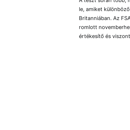
A teszt során több, 
le, amiket különböz
Britanniában. Az FSA
romlott novemberhez 
értékesítő és viszon