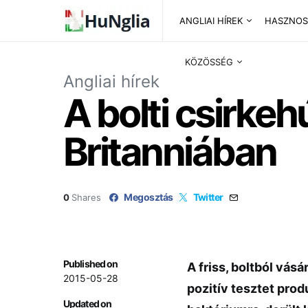
ANGLIAI HÍREK
HASZNOS
KÖZÖSSÉG
Angliai hírek
A bolti csirke
Britanniában
Megosztás
Twitter
0
Shares
Published on
A friss, boltból vá
2015-05-28
pozitív tesztet pro
Updated on