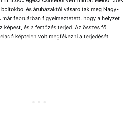
mint 4,000 egész csirkéből vett mintát ellenőriztek
ő boltokból és áruházaktól vásároltak meg Nagy-
 már februárban figyelmeztetett, hogy a helyzet
képest, és a fertőzés terjed. Az összes fő
teladó képtelen volt megfékezni a terjedését.