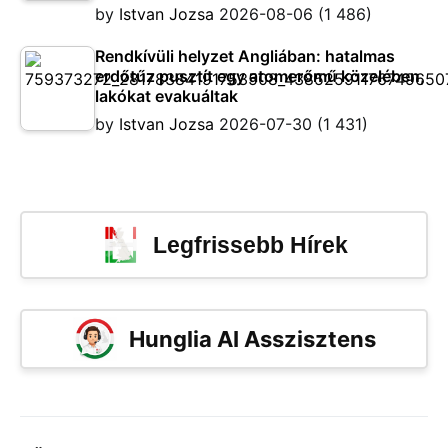
by
Istvan Jozsa
2026-08-06
(1 486)
Rendkívüli helyzet Angliában: hatalmas
erdőtűz pusztít egy atomerőmű közelében,
lakókat evakuáltak
by
Istvan Jozsa
2026-07-30
(1 431)
Legfrissebb Hírek
Hunglia AI Asszisztens