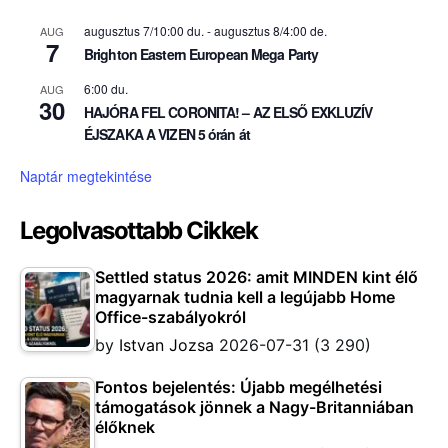
augusztus 7/10:00 du.
-
augusztus 8/4:00 de.
AUG
7
Brighton Eastern European Mega Party
6:00 du.
AUG
30
HAJÓRA FEL CORONITA! – AZ ELSŐ EXKLUZÍV
ÉJSZAKA A VIZEN 5 órán át
Naptár megtekintése
Legolvasottabb Cikkek
Settled status 2026: amit MINDEN kint élő
magyarnak tudnia kell a legújabb Home
Office-szabályokról
by
Istvan Jozsa
2026-07-31
(3 290)
Fontos bejelentés: Újabb megélhetési
támogatások jönnek a Nagy-Britanniában
élőknek