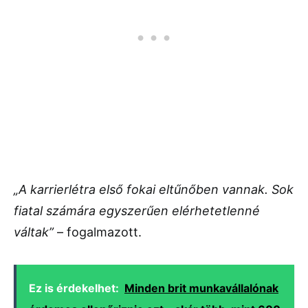
„A karrierlétra első fokai eltűnőben vannak. Sok
fiatal számára egyszerűen elérhetetlenné
váltak”
– fogalmazott.
Ez is érdekelhet:
Minden brit munkavállalónak