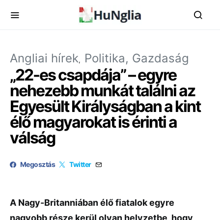
Angliai hírek
Politika, Gazdaság
„22-es csapdája” – egyre
nehezebb munkát találni az
Egyesült Királyságban a kint
élő magyarokat is érinti a
válság
Megosztás
Twitter
A Nagy-Britanniában élő fiatalok egyre
nagyobb része kerül olyan helyzetbe, hogy