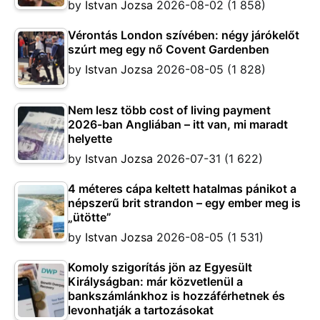
by
Istvan Jozsa
2026-08-02
(1 858)
Vérontás London szívében: négy járókelőt
szúrt meg egy nő Covent Gardenben
by
Istvan Jozsa
2026-08-05
(1 828)
Nem lesz több cost of living payment
2026-ban Angliában – itt van, mi maradt
helyette
by
Istvan Jozsa
2026-07-31
(1 622)
4 méteres cápa keltett hatalmas pánikot a
népszerű brit strandon – egy ember meg is
„ütötte”
by
Istvan Jozsa
2026-08-05
(1 531)
Komoly szigorítás jön az Egyesült
Királyságban: már közvetlenül a
bankszámlánkhoz is hozzáférhetnek és
levonhatják a tartozásokat