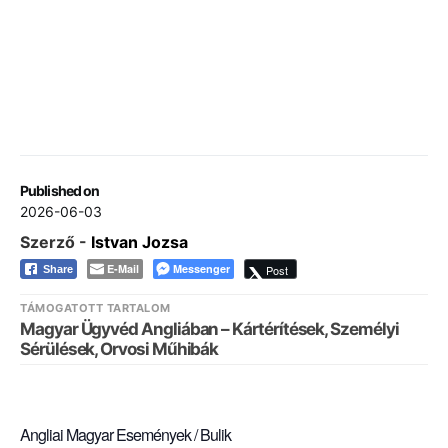
Published on
2026-06-03
Szerző -
Istvan Jozsa
E-Mail
Messenger
Post
Share
TÁMOGATOTT TARTALOM
Magyar Ügyvéd Angliában – Kártérítések, Személyi
Sérülések, Orvosi Műhibák
Angliai Magyar Események / Bulik