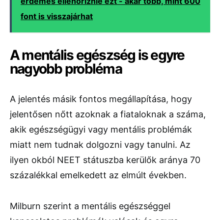
érdemes ellenőriznie ezt - akár több, mint 600
font is visszajárhat
A mentális egészség is egyre
nagyobb probléma
A jelentés másik fontos megállapítása, hogy
jelentősen nőtt azoknak a fiataloknak a száma,
akik egészségügyi vagy mentális problémák
miatt nem tudnak dolgozni vagy tanulni. Az
ilyen okból NEET státuszba kerülők aránya 70
százalékkal emelkedett az elmúlt években.
Milburn szerint a mentális egészséggel