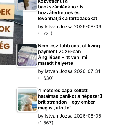
közvetlenül a
bankszámlánkhoz is
hozzáférhetnek és
levonhatják a tartozásokat
by
Istvan Jozsa
2026-08-06
(1 731)
Nem lesz több cost of living
payment 2026-ban
Angliában – itt van, mi
maradt helyette
by
Istvan Jozsa
2026-07-31
(1 630)
4 méteres cápa keltett
hatalmas pánikot a népszerű
brit strandon – egy ember
meg is „ütötte”
by
Istvan Jozsa
2026-08-05
(1 567)