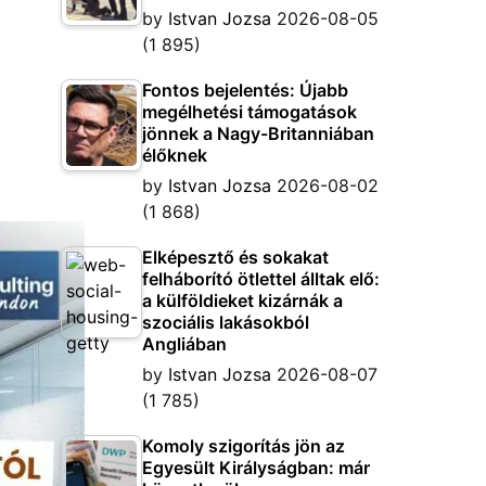
by
Istvan Jozsa
2026-08-05
(1 895)
Fontos bejelentés: Újabb
megélhetési támogatások
jönnek a Nagy-Britanniában
élőknek
by
Istvan Jozsa
2026-08-02
(1 868)
Elképesztő és sokakat
felháborító ötlettel álltak elő:
a külföldieket kizárnák a
szociális lakásokból
Angliában
by
Istvan Jozsa
2026-08-07
(1 785)
Komoly szigorítás jön az
Egyesült Királyságban: már