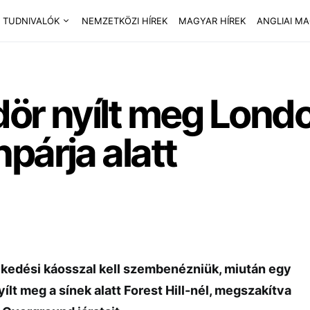
 TUDNIVALÓK
NEMZETKÖZI HÍREK
MAGYAR HÍREK
ANGLIAI M
dör nyílt meg Lond
párja alatt
kedési káosszal kell szembenézniük, miután egy
ílt meg a sínek alatt Forest Hill-nél, megszakítva