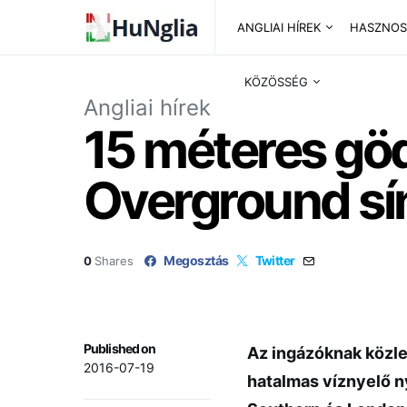
ANGLIAI HÍREK
HASZNOS
KÖZÖSSÉG
Angliai hírek
15 méteres gö
Overground sín
Megosztás
Twitter
0
Shares
Published on
Az ingázóknak közle
2016-07-19
hatalmas víznyelő ny