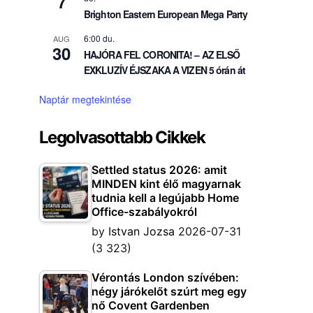
7
Brighton Eastern European Mega Party
6:00 du.
AUG
30
HAJÓRA FEL CORONITA! – AZ ELSŐ
EXKLUZÍV ÉJSZAKA A VIZEN 5 órán át
Naptár megtekintése
Legolvasottabb Cikkek
Settled status 2026: amit
MINDEN kint élő magyarnak
tudnia kell a legújabb Home
Office-szabályokról
by
Istvan Jozsa
2026-07-31
(3 323)
Vérontás London szívében:
négy járókelőt szúrt meg egy
nő Covent Gardenben