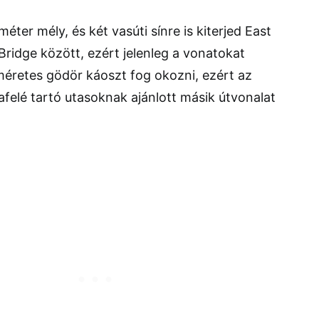
méter mély, és két vasúti sínre is kiterjed East
ridge között, ezért jelenleg a vonatokat
méretes gödör káoszt fog okozni, ezért az
felé tartó utasoknak ajánlott másik útvonalat