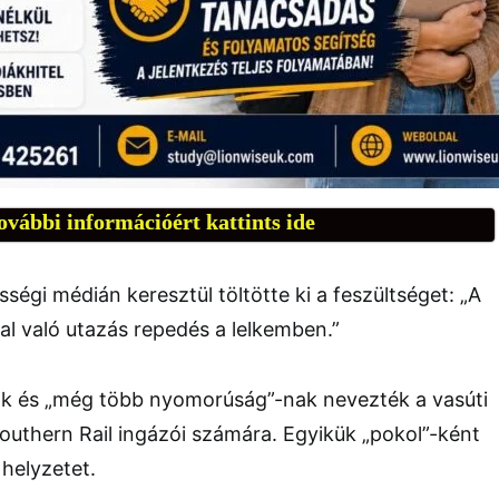
ovábbi információért kattints ide
ségi médián keresztül töltötte ki a feszültséget: „A
val való utazás repedés a lelkemben.”
k és „még több nyomorúság”-nak nevezték a vasúti
uthern Rail ingázói számára. Egyikük „pokol”-ként
 helyzetet.