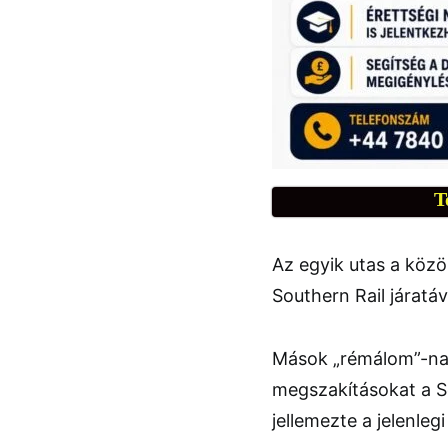
T
Az egyik utas a közös
Southern Rail járatá
Mások „rémálom”-na
megszakításokat a So
jellemezte a jelenlegi