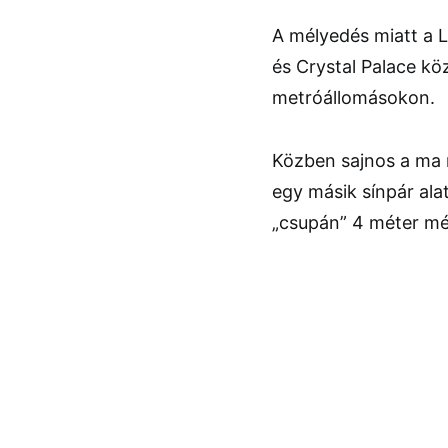
A mélyedés miatt a
és Crystal Palace kö
metróállomásokon.
Közben sajnos a ma r
egy másik sínpár ala
„csupán” 4 méter mé