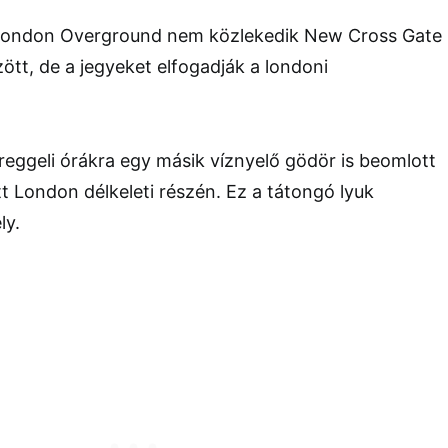
 London Overground nem közlekedik New Cross Gate
zött, de a jegyeket elfogadják a londoni
eggeli órákra egy másik víznyelő gödör is beomlott
tt London délkeleti részén. Ez a tátongó lyuk
ly.