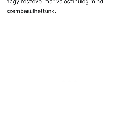
nagy részével már valószínűleg mind
szembesülhettünk.