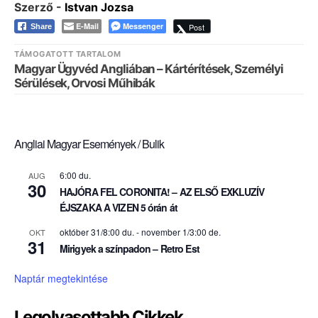
Szerző -
Istvan Jozsa
E-Mail
Messenger
Post
Share
TÁMOGATOTT TARTALOM
Magyar Ügyvéd Angliában – Kártérítések, Személyi
Sérülések, Orvosi Műhibák
Angliai Magyar Események / Bulik
6:00 du.
AUG
30
HAJÓRA FEL CORONITA! – AZ ELSŐ EXKLUZÍV
ÉJSZAKA A VIZEN 5 órán át
október 31/8:00 du.
-
november 1/3:00 de.
OKT
31
Mirigyek a színpadon – Retro Est
Naptár megtekintése
Legolvasottabb Cikkek