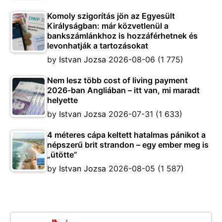
Komoly szigorítás jön az Egyesült
Királyságban: már közvetlenül a
bankszámlánkhoz is hozzáférhetnek és
levonhatják a tartozásokat
by
Istvan Jozsa
2026-08-06
(1 775)
Nem lesz több cost of living payment
2026-ban Angliában – itt van, mi maradt
helyette
by
Istvan Jozsa
2026-07-31
(1 633)
4 méteres cápa keltett hatalmas pánikot a
népszerű brit strandon – egy ember meg is
„ütötte”
by
Istvan Jozsa
2026-08-05
(1 587)