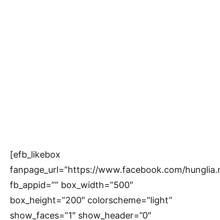
[efb_likebox
fanpage_url=”https://www.facebook.com/hunglia
fb_appid=”” box_width=”500″
box_height=”200″ colorscheme=”light”
show_faces=”1″ show_header=”0″