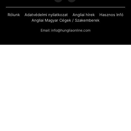
Rólunk
Adatvédelmi nyilatkozat
Angliai hírek
Hasznos Infó
Angliai Magyar Cégek / Szakemberek
Email: info@hungliaonline.com