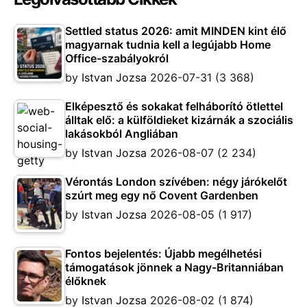
Settled status 2026: amit MINDEN kint élő
magyarnak tudnia kell a legújabb Home
Office-szabályokról
by
Istvan Jozsa
2026-07-31
(3 368)
Elképesztő és sokakat felháborító ötlettel
álltak elő: a külföldieket kizárnák a szociális
lakásokból Angliában
by
Istvan Jozsa
2026-08-07
(2 234)
Vérontás London szívében: négy járókelőt
szúrt meg egy nő Covent Gardenben
by
Istvan Jozsa
2026-08-05
(1 917)
Fontos bejelentés: Újabb megélhetési
támogatások jönnek a Nagy-Britanniában
élőknek
by
Istvan Jozsa
2026-08-02
(1 874)