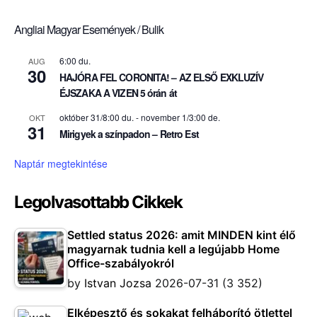
Angliai Magyar Események / Bulik
6:00 du.
AUG
30
HAJÓRA FEL CORONITA! – AZ ELSŐ EXKLUZÍV
ÉJSZAKA A VIZEN 5 órán át
október 31/8:00 du.
-
november 1/3:00 de.
OKT
31
Mirigyek a színpadon – Retro Est
Naptár megtekintése
Legolvasottabb Cikkek
Settled status 2026: amit MINDEN kint élő
magyarnak tudnia kell a legújabb Home
Office-szabályokról
by
Istvan Jozsa
2026-07-31
(3 352)
Elképesztő és sokakat felháborító ötlettel