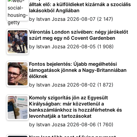
álltak elő: a külföldieket kizárnák a szociális
lakásokból Angliában
by
Istvan Jozsa
2026-08-07
(2 147)
Vérontás London szívében: négy járókelőt
szúrt meg egy nő Covent Gardenben
by
Istvan Jozsa
2026-08-05
(1 908)
Fontos bejelentés: Újabb megélhetési
támogatások jönnek a Nagy-Britanniában
élőknek
by
Istvan Jozsa
2026-08-02
(1 872)
Komoly szigorítás jön az Egyesült
Királyságban: már közvetlenül a
bankszámlánkhoz is hozzáférhetnek és
levonhatják a tartozásokat
by
Istvan Jozsa
2026-08-06
(1 760)