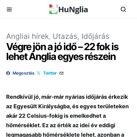
Angliai hírek
Utazás, Időjárás
Végre jön a jó idő – 22 fok is
lehet Anglia egyes részein
Megosztás
Twitter
Rendkívül jó, már-már nyárias időjárás érkezik
az Egyesült Királyságba, és egyes területeken
akár 22 Celsius-fokig is emelkedhet a
hőmérséklet. Ez az érték az idei év eddigi
legmagasabb hőmérséklete lehet, azonban a