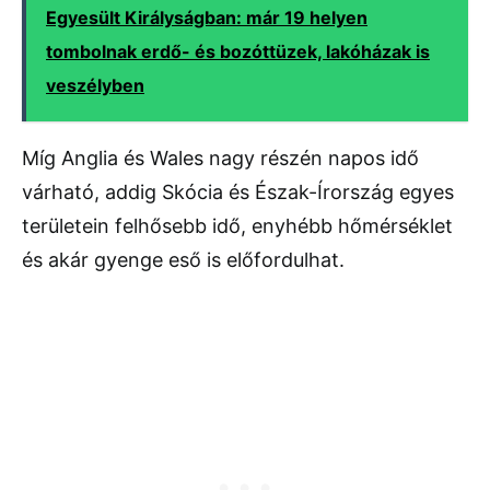
Egyesült Királyságban: már 19 helyen
tombolnak erdő- és bozóttüzek, lakóházak is
veszélyben
Míg Anglia és Wales nagy részén napos idő
várható, addig Skócia és
Észak-Írország
egyes
területein felhősebb idő, enyhébb hőmérséklet
és akár gyenge eső is előfordulhat.