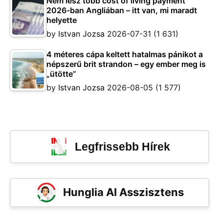
Nem lesz több cost of living payment
2026-ban Angliában – itt van, mi maradt
helyette
by
Istvan Jozsa
2026-07-31
(1 631)
4 méteres cápa keltett hatalmas pánikot a
népszerű brit strandon – egy ember meg is
„ütötte”
by
Istvan Jozsa
2026-08-05
(1 577)
Legfrissebb Hírek
Hunglia AI Asszisztens