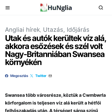
Angliai hírek
Utazás, Időjárás
Utak és autók kerültek víz alá,
akkora esőzések és szél volt
Nagy-Britanniában Swansea
környékén
Megosztás
Twitter
Swansea több városrésze, köztük a Cwmbwrla
körforgalom is teljesen víz alá került a hétfői
felhőszakadás után. A térséget sárga színű