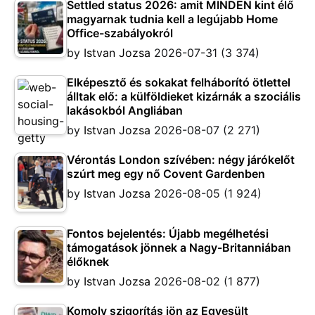
Settled status 2026: amit MINDEN kint élő
magyarnak tudnia kell a legújabb Home
Office-szabályokról
by
Istvan Jozsa
2026-07-31
(3 374)
Elképesztő és sokakat felháborító ötlettel
álltak elő: a külföldieket kizárnák a szociális
lakásokból Angliában
by
Istvan Jozsa
2026-08-07
(2 271)
Vérontás London szívében: négy járókelőt
szúrt meg egy nő Covent Gardenben
by
Istvan Jozsa
2026-08-05
(1 924)
Fontos bejelentés: Újabb megélhetési
támogatások jönnek a Nagy-Britanniában
élőknek
by
Istvan Jozsa
2026-08-02
(1 877)
Komoly szigorítás jön az Egyesült