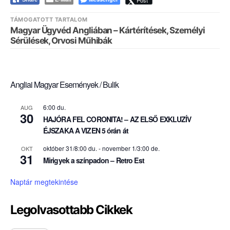
Post
TÁMOGATOTT TARTALOM
Magyar Ügyvéd Angliában – Kártérítések, Személyi
Sérülések, Orvosi Műhibák
Angliai Magyar Események / Bulik
6:00 du.
AUG
30
HAJÓRA FEL CORONITA! – AZ ELSŐ EXKLUZÍV
ÉJSZAKA A VIZEN 5 órán át
október 31/8:00 du.
-
november 1/3:00 de.
OKT
31
Mirigyek a színpadon – Retro Est
Naptár megtekintése
Legolvasottabb Cikkek