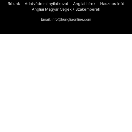
Rólunk
Adatvédelmi nyilatkozat
Angliai hírek
Hasznos Infó
Angliai Magyar Cégek / Szakemberek
Email: info@hungliaonline.com