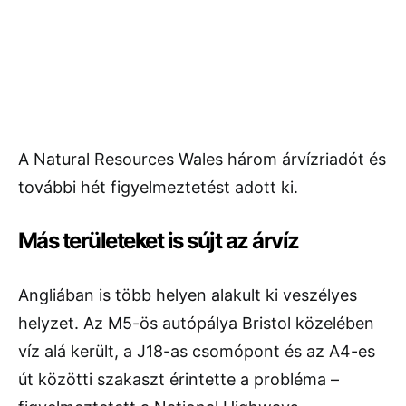
A Natural Resources Wales három árvízriadót és
további hét figyelmeztetést adott ki.
Más területeket is sújt az árvíz
Angliában is több helyen alakult ki veszélyes
helyzet. Az M5-ös autópálya Bristol közelében
víz alá került, a J18-as csomópont és az A4-es
út közötti szakaszt érintette a probléma –